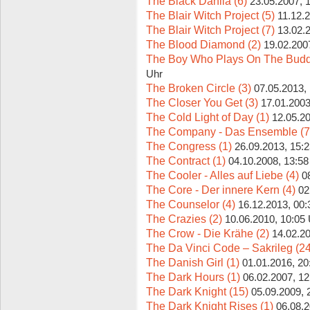
The Black Dahlia (6)
23.05.2007, 
The Blair Witch Project (5)
11.12.
The Blair Witch Project (7)
13.02.
The Blood Diamond (2)
19.02.200
The Boy Who Plays On The Budd
Uhr
The Broken Circle (3)
07.05.2013,
The Closer You Get (3)
17.01.2003
The Cold Light of Day (1)
12.05.20
The Company - Das Ensemble (7
The Congress (1)
26.09.2013, 15:
The Contract (1)
04.10.2008, 13:58
The Cooler - Alles auf Liebe (4)
0
The Core - Der innere Kern (4)
02
The Counselor (4)
16.12.2013, 00:
The Crazies (2)
10.06.2010, 10:05
The Crow - Die Krähe (2)
14.02.20
The Da Vinci Code – Sakrileg (24
The Danish Girl (1)
01.01.2016, 20
The Dark Hours (1)
06.02.2007, 12
The Dark Knight (15)
05.09.2009, 
The Dark Knight Rises (1)
06.08.2