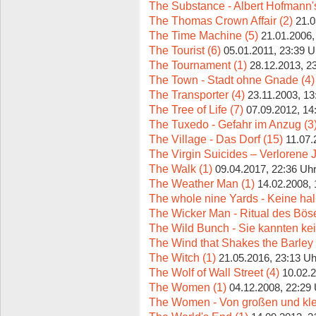
The Substance - Albert Hofmann'
The Thomas Crown Affair (2)
21.0
The Time Machine (5)
21.01.2006,
The Tourist (6)
05.01.2011, 23:39 U
The Tournament (1)
28.12.2013, 2
The Town - Stadt ohne Gnade (4)
The Transporter (4)
23.11.2003, 13
The Tree of Life (7)
07.09.2012, 14
The Tuxedo - Gefahr im Anzug (3
The Village - Das Dorf (15)
11.07.
The Virgin Suicides – Verlorene 
The Walk (1)
09.04.2017, 22:36 Uh
The Weather Man (1)
14.02.2008, 
The whole nine Yards - Keine ha
The Wicker Man - Ritual des Böse
The Wild Bunch - Sie kannten kei
The Wind that Shakes the Barley 
The Witch (1)
21.05.2016, 23:13 Uh
The Wolf of Wall Street (4)
10.02.2
The Women (1)
04.12.2008, 22:29
The Women - Von großen und klei