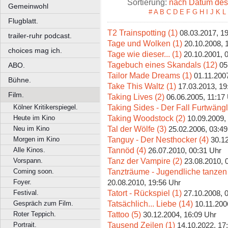
Sortierung:
nach Datum des 
Gemeinwohl
#
A
B
C
D
E
F
G
H
I
J
K
L
Flugblatt.
T2 Trainspotting (1)
08.03.2017, 1
trailer-ruhr podcast.
Tage und Wolken (1)
20.10.2008, 
choices mag ich.
Tage wie dieser... (1)
20.10.2001, 
Tagebuch eines Skandals (12)
05
ABO.
Tailor Made Dreams (1)
01.11.200
Bühne.
Take This Waltz (1)
17.03.2013, 19
Film.
Taking Lives (2)
06.06.2005, 11:17
Taking Sides - Der Fall Furtwängl
Kölner Kritikerspiegel.
Taking Woodstock (2)
Heute im Kino
10.09.2009,
Tal der Wölfe (3)
Neu im Kino
25.02.2006, 03:49
Tanguy - Der Nesthocker (4)
Morgen im Kino
30.1
Tannöd (4)
Alle Kinos.
26.07.2010, 00:31 Uhr
Tanz der Vampire (2)
Vorspann.
23.08.2010, 
Tanzträume - Jugendliche tanzen
Coming soon.
Foyer.
20.08.2010, 19:56 Uhr
Tatort - Rückspiel (1)
Festival.
27.10.2008, 
Tatsächlich... Liebe (14)
Gespräch zum Film.
10.11.200
Tattoo (5)
Roter Teppich.
30.12.2004, 16:09 Uhr
Tausend Zeilen (1)
Portrait.
14.10.2022, 17