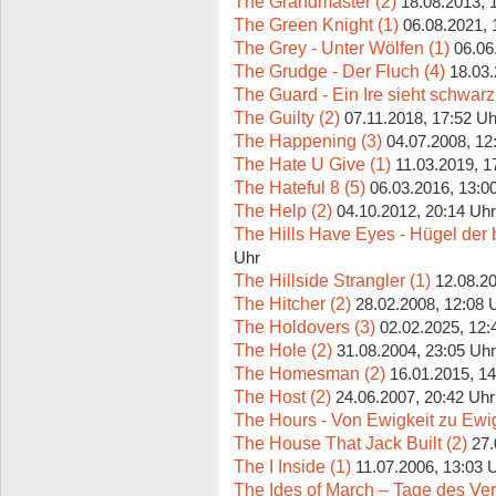
The Grandmaster (2)
18.08.2013, 
The Green Knight (1)
06.08.2021, 
The Grey - Unter Wölfen (1)
06.06
The Grudge - Der Fluch (4)
18.03.
The Guard - Ein Ire sieht schwarz
The Guilty (2)
07.11.2018, 17:52 Uh
The Happening (3)
04.07.2008, 12
The Hate U Give (1)
11.03.2019, 1
The Hateful 8 (5)
06.03.2016, 13:0
The Help (2)
04.10.2012, 20:14 Uhr
The Hills Have Eyes - Hügel der 
Uhr
The Hillside Strangler (1)
12.08.20
The Hitcher (2)
28.02.2008, 12:08 
The Holdovers (3)
02.02.2025, 12:
The Hole (2)
31.08.2004, 23:05 Uhr
The Homesman (2)
16.01.2015, 14
The Host (2)
24.06.2007, 20:42 Uhr
The Hours - Von Ewigkeit zu Ewig
The House That Jack Built (2)
27.
The I Inside (1)
11.07.2006, 13:03 
The Ides of March – Tage des Verr