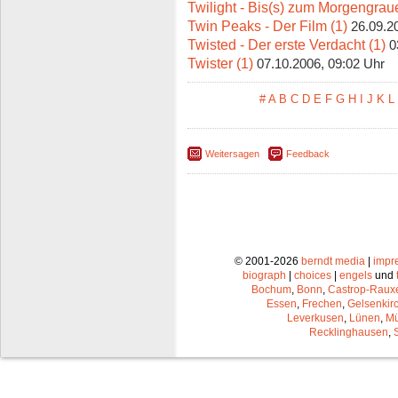
Twilight - Bis(s) zum Morgengrau
Twin Peaks - Der Film (1)
26.09.2
Twisted - Der erste Verdacht (1)
0
Twister (1)
07.10.2006, 09:02 Uhr
#
A
B
C
D
E
F
G
H
I
J
K
L
Weitersagen
Feedback
© 2001-2026
berndt media
|
impr
biograph
|
choices
|
engels
und
Bochum
,
Bonn
,
Castrop-Raux
Essen
,
Frechen
,
Gelsenkir
Leverkusen
,
Lünen
,
Mü
Recklinghausen
,