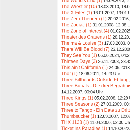
The World's End (1)
14.09.2013, 2
The Wrestler (10)
18.08.2010, 19:0
The X-Files (1)
16.01.2007, 13:01 
The Zero Theorem (1)
20.02.2016,
The Zodiac (1)
31.01.2008, 12:08 
The Zone of Interest (4)
01.02.202
Theater des Grauens (1)
28.12.20
Thelma & Louise (3)
17.03.2003, 
There Will Be Blood (7)
23.12.200
They See You (1)
06.06.2024, 04:2
Thirteen Days (3)
26.11.2003, 23:4
This ain't California (1)
24.05.2013
Thor (1)
18.06.2011, 14:23 Uhr
Three Billboards Outside Ebbing, 
Three Burials - Die drei Begräbn
14.12.2007, 00:04 Uhr
Three Kings (1)
05.02.2008, 12:29
Three Seasons (2)
27.03.2009, 00
Three to Tango - Ein Date zu Dritt
Thumbsucker (1)
12.09.2007, 12:0
THX 1138 (1)
11.04.2006, 02:00 Uh
Ticket ins Paradies (1)
14.10.2022