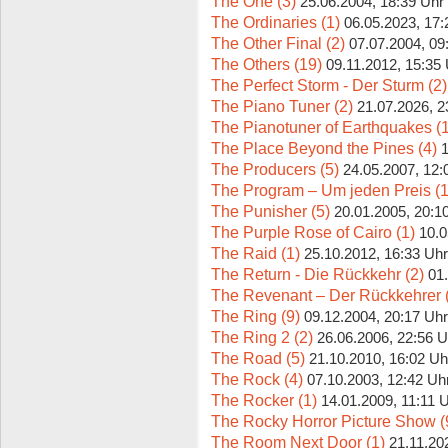
The One (3)
25.06.2004, 18:39 Uhr
The Ordinaries (1)
06.05.2023, 17:
The Other Final (2)
07.07.2004, 09
The Others (19)
09.11.2012, 15:35
The Perfect Storm - Der Sturm (2)
The Piano Tuner (2)
21.07.2026, 2
The Pianotuner of Earthquakes (1
The Place Beyond the Pines (4)
1
The Producers (5)
24.05.2007, 12:
The Program – Um jeden Preis (1
The Punisher (5)
20.01.2005, 20:1
The Purple Rose of Cairo (1)
10.0
The Raid (1)
25.10.2012, 16:33 Uhr
The Return - Die Rückkehr (2)
01
The Revenant – Der Rückkehrer 
The Ring (9)
09.12.2004, 20:17 Uhr
The Ring 2 (2)
26.06.2006, 22:56 U
The Road (5)
21.10.2010, 16:02 Uh
The Rock (4)
07.10.2003, 12:42 Uh
The Rocker (1)
14.01.2009, 11:11 
The Rocky Horror Picture Show (
The Room Next Door (1)
21.11.20