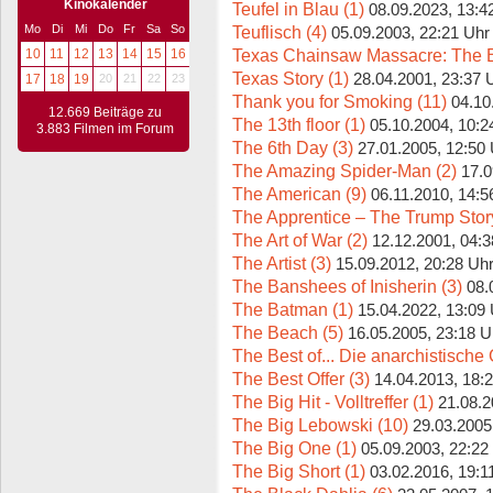
Kinokalender
Teufel in Blau (1)
08.09.2023, 13:4
Teuflisch (4)
Mo
Di
Mi
Do
Fr
Sa
So
05.09.2003, 22:21 Uhr
Texas Chainsaw Massacre: The B
10
11
12
13
14
15
16
Texas Story (1)
28.04.2001, 23:37 
17
18
19
20
21
22
23
Thank you for Smoking (11)
04.10
12.669 Beiträge zu
The 13th floor (1)
05.10.2004, 10:2
3.883 Filmen im Forum
The 6th Day (3)
27.01.2005, 12:50
The Amazing Spider-Man (2)
17.0
The American (9)
06.11.2010, 14:5
The Apprentice – The Trump Story
The Art of War (2)
12.12.2001, 04:3
The Artist (3)
15.09.2012, 20:28 Uh
The Banshees of Inisherin (3)
08.
The Batman (1)
15.04.2022, 13:09
The Beach (5)
16.05.2005, 23:18 U
The Best of... Die anarchistische
The Best Offer (3)
14.04.2013, 18:
The Big Hit - Volltreffer (1)
21.08.2
The Big Lebowski (10)
29.03.2005
The Big One (1)
05.09.2003, 22:22
The Big Short (1)
03.02.2016, 19:1