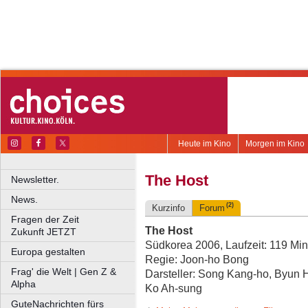
Heute im Kino
Morgen im Kino
The Host
Newsletter.
News.
(2)
Kurzinfo
Forum
Fragen der Zeit
The Host
Zukunft JETZT
Südkorea 2006, Laufzeit: 119 Min
Europa gestalten
Regie: Joon-ho Bong
Frag' die Welt | Gen Z &
Darsteller: Song Kang-ho, Byun 
Alpha
Ko Ah-sung
GuteNachrichten fürs