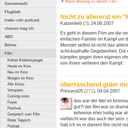
Meine Meinung zu diesem Film
Gemeinwohl
Flugblatt.
Nicht zu allererst ein
trailer-ruhr podcast.
Katzenleib (
3
), 24.06.2007
choices mag ich.
Es geht in diesem Film um die ver
ABO.
einfachen Familie im Kampf um di
Monster selbst ist nicht das alle
Bühne.
schicksalhafte Gegebenheit. Die 
Film.
kämpfen gegen ihren eigenen oh
Kölner Kritikerspiegel.
von ihnen verlieren den Kampf.
Heute im Kino
Neu im Kino
Morgen im Kino
überraschend guter m
Alle Kinos.
Vorspann.
Princess05 (
271
), 04.04.2007
Coming soon.
das war der titel im kinoma
Foyer.
gut?! der film war so drama
Festival.
teilweise eher lustig war a
Gespräch zum Film.
vielleicht war das auch der sinn. 
Roter Teppich.
hab ich es in diesem film nicht ma
Portrait.