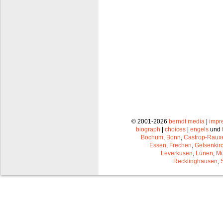
© 2001-2026
berndt media
|
impr
biograph
|
choices
|
engels
und
Bochum
,
Bonn
,
Castrop-Raux
Essen
,
Frechen
,
Gelsenkir
Leverkusen
,
Lünen
,
Mü
Recklinghausen
,