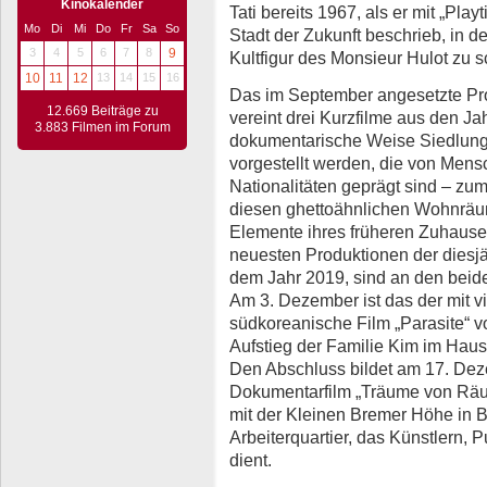
Kinokalender
Tati bereits 1967, als er mit „Play
Mo
Di
Mi
Do
Fr
Sa
So
Stadt der Zukunft beschrieb, in d
3
4
5
6
7
8
9
Kultfigur des Monsieur Hulot zu sc
10
11
12
13
14
15
16
Das im September angesetzte Pr
12.669 Beiträge zu
vereint drei Kurzfilme aus den Ja
3.883 Filmen im Forum
dokumentarische Weise Siedlung
vorgestellt werden, die von Mens
Nationalitäten geprägt sind – zume
diesen ghettoähnlichen Wohnräu
Elemente ihres früheren Zuhause
neuesten Produktionen der diesj
dem Jahr 2019, sind an den bei
Am 3. Dezember ist das der mit v
südkoreanische Film „Parasite“ 
Aufstieg der Familie Kim im Haus
Den Abschluss bildet am 17. Dez
Dokumentarfilm „Träume von Räum
mit der Kleinen Bremer Höhe in B
Arbeiterquartier, das Künstlern,
dient.