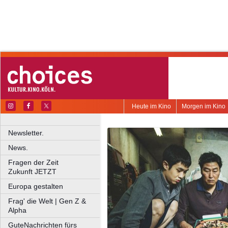
Heute im Kino
Morgen im Kino
Newsletter.
News.
Fragen der Zeit
Zukunft JETZT
Europa gestalten
Frag' die Welt | Gen Z &
Alpha
GuteNachrichten fürs