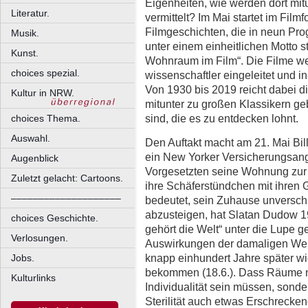
Eigenheiten, wie werden dort mit
Literatur.
vermittelt? Im Mai startet im Fil
Filmgeschichten, die in neun P
Musik.
unter einem einheitlichen Motto 
Kunst.
Wohnraum im Film“. Die Filme werd
choices spezial.
wissenschaftler eingeleitet und in
Von 1930 bis 2019 reicht dabei di
Kultur in NRW.
mitunter zu großen Klassikern g
sind, die es zu entdecken lohnt.
choices Thema.
Auswahl.
Den Auftakt macht am 21. Mai Bil
ein New Yorker Versicherungsang
Augenblick
Vorgesetzten seine Wohnung zur V
Zuletzt gelacht: Cartoons.
ihre Schäferstündchen mit ihren 
––––––––––––––––––––
bedeutet, sein Zuhause unverschu
abzusteigen, hat Slatan Dudow 
choices Geschichte.
gehört die Welt“ unter die Lupe 
Verlosungen.
Auswirkungen der damaligen Welt
knapp einhundert Jahre später wi
Jobs.
bekommen (18.6.). Dass Räume n
Kulturlinks
Individualität sein müssen, sonde
Sterilität auch etwas Erschreck