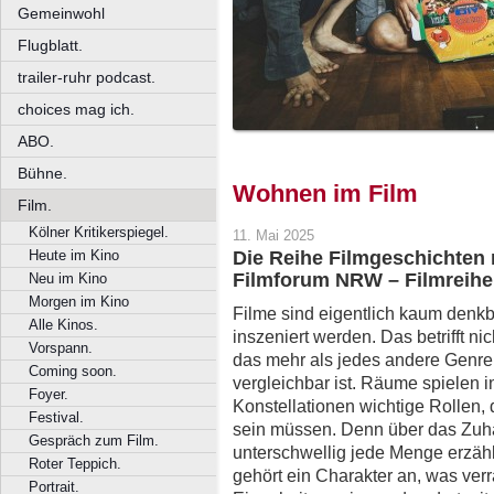
Gemeinwohl
Flugblatt.
trailer-ruhr podcast.
choices mag ich.
ABO.
Bühne.
Wohnen im Film
Film.
Kölner Kritikerspiegel.
11. Mai 2025
Heute im Kino
Die Reihe Filmgeschichten
Filmforum NRW – Filmreihe
Neu im Kino
Morgen im Kino
Filme sind eigentlich kaum denk
Alle Kinos.
inszeniert werden. Das betrifft n
Vorspann.
das mehr als jedes andere Genre
Coming soon.
vergleichbar ist. Räume spielen 
Foyer.
Konstellationen wichtige Rollen, d
Festival.
sein müssen. Denn über das Zuha
Gespräch zum Film.
unterschwellig jede Menge erzäh
Roter Teppich.
gehört ein Charakter an, was ve
Portrait.