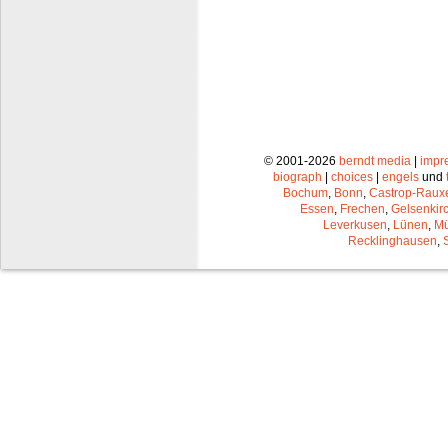
© 2001-2026
berndt media
|
impr
biograph
|
choices
|
engels
und
Bochum
,
Bonn
,
Castrop-Raux
Essen
,
Frechen
,
Gelsenkir
Leverkusen
,
Lünen
,
Mü
Recklinghausen
,