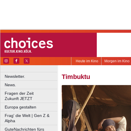
Heute im Kino
Morgen im Kino
Timbuktu
Newsletter.
News.
Fragen der Zeit
Zukunft JETZT
Europa gestalten
Frag' die Welt | Gen Z &
Alpha
GuteNachrichten fürs