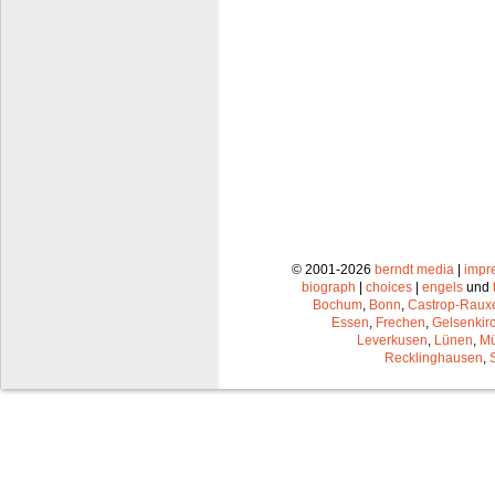
© 2001-2026
berndt media
|
impr
biograph
|
choices
|
engels
und
Bochum
,
Bonn
,
Castrop-Raux
Essen
,
Frechen
,
Gelsenkir
Leverkusen
,
Lünen
,
Mü
Recklinghausen
,