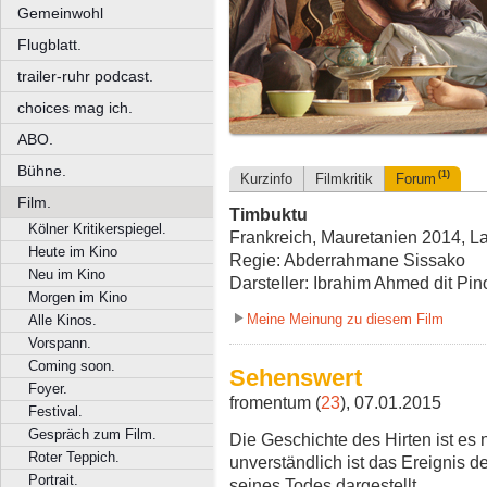
Gemeinwohl
Flugblatt.
trailer-ruhr podcast.
choices mag ich.
ABO.
Bühne.
(1)
Kurzinfo
Filmkritik
Forum
Film.
Timbuktu
Kölner Kritikerspiegel.
Frankreich, Mauretanien 2014, La
Heute im Kino
Regie: Abderrahmane Sissako
Neu im Kino
Darsteller: Ibrahim Ahmed dit Pin
Morgen im Kino
Meine Meinung zu diesem Film
Alle Kinos.
Vorspann.
Coming soon.
Sehenswert
Foyer.
fromentum (
23
), 07.01.2015
Festival.
Gespräch zum Film.
Die Geschichte des Hirten ist es n
Roter Teppich.
unverständlich ist das Ereignis 
Portrait.
seines Todes dargestellt.