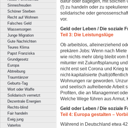
dafür oder dagegen, mit solchen G
Sinnesfreuden
(!) zu handeln oder zu spekulier
Schöner Sterben
solidarische oder genossenschaftl
Recht auf Wohnen
vor.
Falsches Geld
Geld oder Leben / Die soziale 
Wassersorgen
Teil 3: Die Leistungslüge
Junge Migration
Gute Nachrichten
Ob arbeitslos, alleinerziehend o
Teures Klima
prekären Jobs: Wenn nach Miete
Papst Franziska
wie nichts mehr übrig bleibt vom
Grundgesetz
mitunter mit Zukunftsplanung un
Europa
nicht erst seit Corona und Krieg 
Abtreibung
nicht-kapitalisierte (halb)öffent
Traumtänzer
Wohnungen rar geworden. Unzure
Geburts-Tag
und seelisch aufreibende Arbeit s
Wort oder Waffe
Profiten, die an Managemnet oder
Solidarisch vernetzt
Welche Wege führen aus Armut, 
Dezentrale Energien
Rechts-blind
Geld oder Leben / Die soziale 
Fair handeln
Teil 4: Europa gestalten – Vor
Ewig jung
Während in Deutschland etwa 42 
Vaterlos