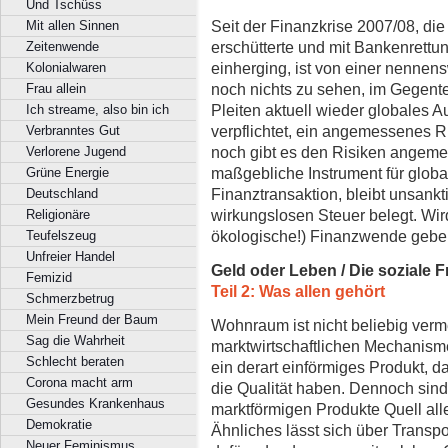
Und Tschüss
Seit der Finanzkrise 2007/08, di
Mit allen Sinnen
erschütterte und mit Bankenrettun
Zeitenwende
einherging, ist von einer nenne
Kolonialwaren
noch nichts zu sehen, im Gegente
Frau allein
Pleiten aktuell wieder globales
Ich streame, also bin ich
verpflichtet, ein angemessenes R
Verbranntes Gut
noch gibt es den Risiken angem
Verlorene Jugend
maßgebliche Instrument für globa
Grüne Energie
Finanztransaktion, bleibt unsankt
Deutschland
wirkungslosen Steuer belegt. Wir
Religionäre
ökologische!) Finanzwende geb
Teufelszeug
Unfreier Handel
Geld oder Leben / Die soziale 
Femizid
Teil 2: Was allen gehört
Schmerzbetrug
Mein Freund der Baum
Wohnraum ist nicht beliebig ver
Sag die Wahrheit
marktwirtschaftlichen Mechanism
Schlecht beraten
ein derart einförmiges Produkt, d
Corona macht arm
die Qualität haben. Dennoch sind
Gesundes Krankenhaus
marktförmigen Produkte Quell all
Demokratie
Ähnliches lässt sich über Transp
Neuer Feminismus