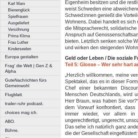
Eigenheim besitzen und die restl
Karl Marx
weist Schweden eine abweichende 
Bienenglück
Schwed:innen genießt die Vortei
Spielfrauen
Wohnens. Dabei handelt es sich
Ausgeliefert
die Mitspracherecht, solidarisch
Versöhnung
Anspruch auf Genossenschaftsantei
Prima Klima
bieten. Letztlich senken solche
Frau Luther
und wirken den steigenden Wohn
Kinderseelen
Europa gestalten
Geld oder Leben / Die soziale 
Teil 5: Glosse – Wer sehr hart ar
Frag' die Welt | Gen Z &
Alpha
„Herzlich willkommen, meine ve
GuteNachrichten fürs
Spektakel, das es in dieser Form
Gemeinwohl
Chef einer bekannten Discoun
Menschen Deutschlands, wird un
Flugblatt.
Herr Braun, was haben Sie vor?“
trailer-ruhr podcast.
dem Vorwurf konfrontiert, das
choices mag ich.
immer wieder, vor allem in 
ungerechtfertigt, ungerecht, unso
ABO.
Das sehe ich natürlich ganz ande
Bühne.
die der Gesellschaft eingeflüstert 