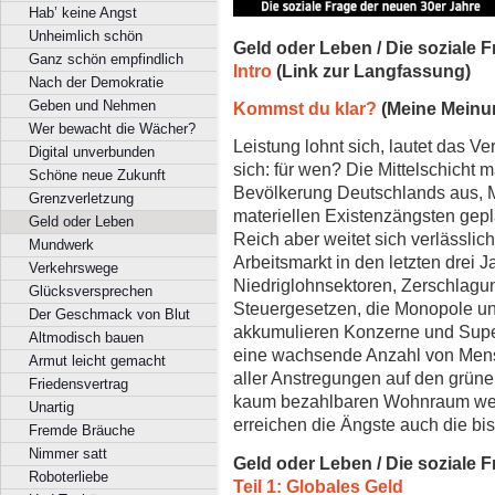
Hab’ keine Angst
Unheimlich schön
Geld oder Leben / Die soziale 
Ganz schön empfindlich
Intro
(Link zur Langfassung)
Nach der Demokratie
Geben und Nehmen
Kommst du klar?
(Meine Meinu
Wer bewacht die Wächer?
Leistung lohnt sich, lautet das V
Digital unverbunden
sich: für wen? Die Mittelschicht 
Schöne neue Zukunft
Bevölkerung Deutschlands aus, 
Grenzverletzung
materiellen Existenzängsten gep
Geld oder Leben
Reich aber weitet sich verlässl
Mundwerk
Arbeitsmarkt in den letzten drei 
Verkehrswege
Niedriglohnsektoren, Zerschlag
Glücksversprechen
Steuergesetzen, die Monopole u
Der Geschmack von Blut
akkumulieren Konzerne und Supe
Altmodisch bauen
eine wachsende Anzahl von Mens
Armut leicht gemacht
aller Anstregungen auf den grü
Friedensvertrag
kaum bezahlbaren Wohnraum wett
Unartig
erreichen die Ängste auch die bis
Fremde Bräuche
Nimmer satt
Geld oder Leben / Die soziale 
Roboterliebe
Teil 1: Globales Geld