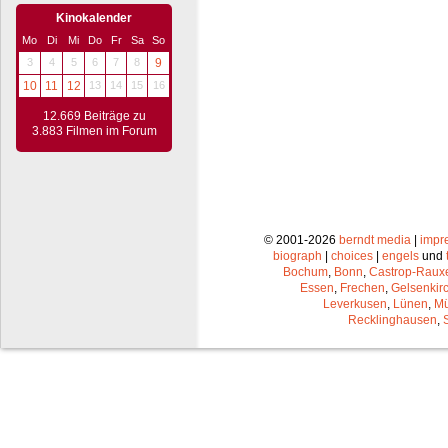
Kinokalender
Mo
Di
Mi
Do
Fr
Sa
So
3
4
5
6
7
8
9
10
11
12
13
14
15
16
12.669 Beiträge zu
3.883 Filmen im Forum
© 2001-2026
berndt media
|
impr
biograph
|
choices
|
engels
und
Bochum
,
Bonn
,
Castrop-Raux
Essen
,
Frechen
,
Gelsenkir
Leverkusen
,
Lünen
,
Mü
Recklinghausen
,