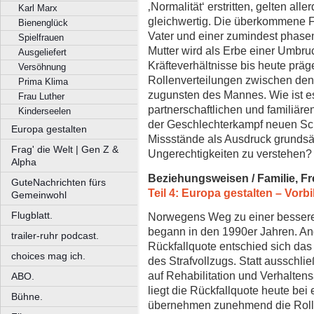
‚Normalität‘ erstritten, gelten alle
Karl Marx
gleichwertig. Die überkommene F
Bienenglück
Vater und einer zumindest phas
Spielfrauen
Mutter wird als Erbe einer Umbruch
Ausgeliefert
Kräfteverhältnisse bis heute präge
Versöhnung
Rollenverteilungen zwischen den
Prima Klima
zugunsten des Mannes. Wie ist e
Frau Luther
partnerschaftlichen und familiär
Kinderseelen
der Geschlechterkampf neuen Schw
Europa gestalten
Missstände als Ausdruck grundsätz
Frag' die Welt | Gen Z &
Ungerechtigkeiten zu verstehen?
Alpha
Beziehungsweisen / Familie, Fr
GuteNachrichten fürs
Teil 4: Europa gestalten – Vor
Gemeinwohl
Flugblatt.
Norwegens Weg zu einer besseren
begann in den 1990er Jahren. An
trailer-ruhr podcast.
Rückfallquote entschied sich da
choices mag ich.
des Strafvollzugs. Statt ausschli
auf Rehabilitation und Verhaltens
ABO.
liegt die Rückfallquote heute bei
Bühne.
übernehmen zunehmend die Rolle 