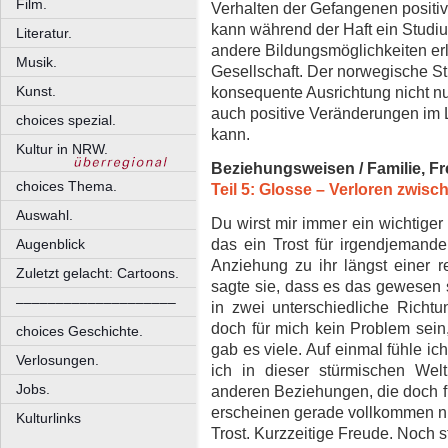
Film.
Verhalten der Gefangenen positiv
kann während der Haft ein Studi
Literatur.
andere Bildungsmöglichkeiten erl
Musik.
Gesellschaft. Der norwegische Str
konsequente Ausrichtung nicht nu
Kunst.
auch positive Veränderungen im
choices spezial.
kann.
Kultur in NRW.
Beziehungsweisen / Familie, Fr
choices Thema.
Teil 5: Glosse – Verloren zwis
Auswahl.
Du wirst mir immer ein wichtiger 
das ein Trost für irgendjemanden
Augenblick
Anziehung zu ihr längst einer 
Zuletzt gelacht: Cartoons.
sagte sie, dass es das gewesen
––––––––––––––––––––
in zwei unterschiedliche Richtun
doch für mich kein Problem sein,
choices Geschichte.
gab es viele. Auf einmal fühle ic
Verlosungen.
ich in dieser stürmischen Wel
Jobs.
anderen Beziehungen, die doch f
erscheinen gerade vollkommen nu
Kulturlinks
Trost. Kurzzeitige Freude. Noch s