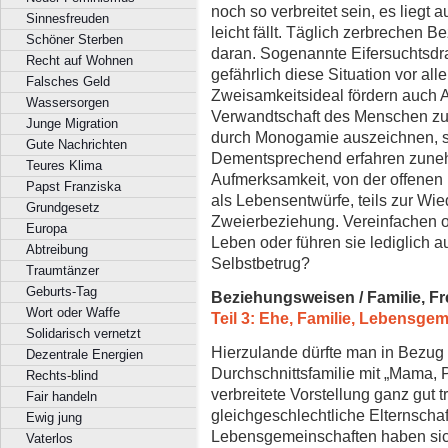
noch so verbreitet sein, es liegt a
Sinnesfreuden
leicht fällt. Täglich zerbrechen
Schöner Sterben
daran. Sogenannte Eifersuchtsdr
Recht auf Wohnen
gefährlich diese Situation vor al
Falsches Geld
Zweisamkeitsideal fördern auch A
Wassersorgen
Verwandtschaft des Menschen zu
Junge Migration
durch Monogamie auszeichnen, s
Gute Nachrichten
Dementsprechend erfahren zune
Teures Klima
Aufmerksamkeit, von der offenen 
Papst Franziska
als Lebensentwürfe, teils zur Wi
Grundgesetz
Zweierbeziehung. Vereinfachen o
Europa
Leben oder führen sie lediglich a
Abtreibung
Selbstbetrug?
Traumtänzer
Geburts-Tag
Beziehungsweisen / Familie, Fr
Wort oder Waffe
Teil 3: Ehe, Familie, Lebensge
Solidarisch vernetzt
Hierzulande dürfte man in Bezug
Dezentrale Energien
Durchschnittsfamilie mit „Mama, 
Rechts-blind
verbreitete Vorstellung ganz gut t
Fair handeln
gleichgeschlechtliche Elternscha
Ewig jung
Lebensgemeinschaften haben sich
Vaterlos