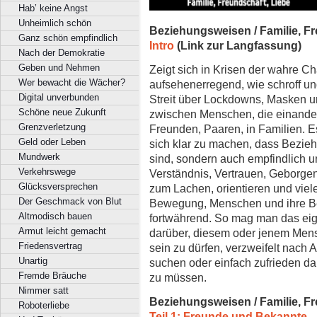
Hab’ keine Angst
Unheimlich schön
Beziehungsweisen / Familie, Fr
Ganz schön empfindlich
Intro
(Link zur Langfassung)
Nach der Demokratie
Geben und Nehmen
Zeigt sich in Krisen der wahre Ch
Wer bewacht die Wächer?
aufsehenerregend, wie schroff un
Digital unverbunden
Streit über Lockdowns, Masken u
Schöne neue Zukunft
zwischen Menschen, die einande
Grenzverletzung
Freunden, Paaren, in Familien. 
Geld oder Leben
sich klar zu machen, dass Bezie
Mundwerk
sind, sondern auch empfindlich 
Verkehrswege
Verständnis, Vertrauen, Geborgenh
Glücksversprechen
zum Lachen, orientieren und vieles
Der Geschmack von Blut
Bewegung, Menschen und ihre Be
Altmodisch bauen
fortwährend. So mag man das ei
Armut leicht gemacht
darüber, diesem oder jenem Mens
Friedensvertrag
sein zu dürfen, verzweifelt nac
Unartig
suchen oder einfach zufrieden dam
Fremde Bräuche
zu müssen.
Nimmer satt
Beziehungsweisen / Familie, Fr
Roboterliebe
Teil 1: Freunde und Bekannte