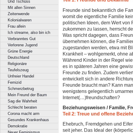
Und Tschüss
Mit allen Sinnen
Freunde sind bekanntlich die Fami
Zeitenwende
womit die eigentliche Familie ke
Kolonialwaren
politischen Ideen, dem Wert von
Frau allein
zukommen zu lassen, herrscht de
Ich streame, also bin ich
Was spricht dagegen, dass Freun
Verbranntes Gut
übernehmen können, die Familien
Verlorene Jugend
zugestanden werden, etwa mit Bl
Grüne Energie
Krankheit – wohlgemerkt, ohne 
Deutschland
Während Kinder in der Regel wie 
Religionäre
es in späteren Jahren eine gewi
Teufelszeug
Freunde zu finden. Zudem verlie
Unfreier Handel
entwickelt sich in andere Richtung
Femizid
Freunde braucht man? Kann man 
Schmerzbetrug
wenigstens gelegentlich umarmen
Mein Freund der Baum
Internet(…)freundschaften?
Sag die Wahrheit
Beziehungsweisen / Familie, Fr
Schlecht beraten
Teil 2: Treue und offene Bezie
Corona macht arm
Gesundes Krankenhaus
Ehebruch, Fremdgehen und Eifers
Demokratie
seit jeher. Das Ideal der (körper
Neuer Feminismus