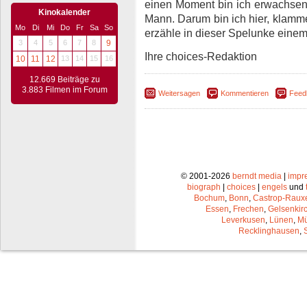
einen Moment bin ich erwachsen,
Kinokalender
Mann. Darum bin ich hier, klamm
Mo
Di
Mi
Do
Fr
Sa
So
erzähle in dieser Spelunke ein
3
4
5
6
7
8
9
Ihre choices-Redaktion
10
11
12
13
14
15
16
12.669 Beiträge zu
3.883 Filmen im Forum
Weitersagen
Kommentieren
Feed
© 2001-2026
berndt media
|
impr
biograph
|
choices
|
engels
und
Bochum
,
Bonn
,
Castrop-Raux
Essen
,
Frechen
,
Gelsenkir
Leverkusen
,
Lünen
,
Mü
Recklinghausen
,