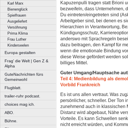
Kapuzenpulli tragen statt Brioni 
Karl Marx
bezweifeln, dass Unternehmen, di
Bienenglück
Du eintreten/eingetreten sind (Ask
Spielfrauen
Arbeitgeber sind, bei denen es si
Ausgeliefert
Hierarchien in Verantwortung, Be
Versöhnung
Kündigungsschutz, Karriereoption
Prima Klima
anderswo mit Sprachregeln beseit
Frau Luther
dazu beitragen, den Kampf für me
Kinderseelen
wenn die emotionale Bindung vo
Europa gestalten
diese Weise gefördert werden soll
Frag' die Welt | Gen Z &
billiges Mittel.
Alpha
Guter Umgang/Hauptsache aut
GuteNachrichten fürs
Teil 4: Medienbildung als demo
Gemeinwohl
Vorbild Frankreich
Flugblatt.
Es ist uns allen vertraut. Was zug
trailer-ruhr podcast.
persönlicher, schneller. Der Ton 
choices mag ich.
zunehmend auch in klassischen M
Distanz wird abgebaut, Nähe ver
ABO.
Vorteile. Es kann Schwellen sen
Bühne.
nicht erreicht würden, und Komm