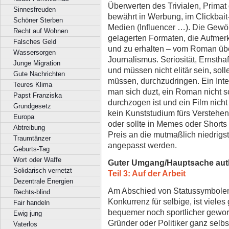
Überwerten des Trivialen, Primat 
Sinnesfreuden
bewährt in Werbung, im Clickbait-
Schöner Sterben
Medien (Influencer …). Die Gewö
Recht auf Wohnen
gelagerten Formaten, die Aufmer
Falsches Geld
und zu erhalten – vom Roman übe
Wassersorgen
Journalismus. Seriosität, Ernstha
Junge Migration
und müssen nicht elitär sein, sol
Gute Nachrichten
müssen, durchzudringen. Ein Inte
Teures Klima
man sich duzt, ein Roman nicht s
Papst Franziska
durchzogen ist und ein Film nicht
Grundgesetz
kein Kunststudium fürs Verstehen 
Europa
oder sollte in Memes oder Short
Abtreibung
Preis an die mutmaßlich niedrig
Traumtänzer
angepasst werden.
Geburts-Tag
Wort oder Waffe
Guter Umgang/Hauptsache aut
Solidarisch vernetzt
Teil 3: Auf der Arbeit
Dezentrale Energien
Am Abschied von Statussymbole
Rechts-blind
Konkurrenz für selbige, ist vieles
Fair handeln
bequemer noch sportlicher gewor
Ewig jung
Gründer oder Politiker ganz selb
Vaterlos