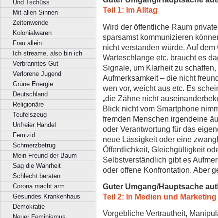
Und Tschüss
Teil 1: Im Alltag
Mit allen Sinnen
Zeitenwende
Wird der öffentliche Raum privat
Kolonialwaren
sparsamst kommunizieren können
Frau allein
nicht verstanden würde. Auf dem 
Ich streame, also bin ich
Warteschlange etc. braucht es d
Verbranntes Gut
Signale, um Klarheit zu schaffen, 
Verlorene Jugend
Aufmerksamkeit – die nicht freun
Grüne Energie
wen vor, weicht aus etc. Es sche
Deutschland
„die Zähne nicht auseinanderbekom
Religionäre
Blick nicht vom Smartphone nimmt 
Teufelszeug
fremden Menschen irgendeine ä
Unfreier Handel
oder Verantwortung für das eige
Femizid
neue Lässigkeit oder eine zwangh
Schmerzbetrug
Öffentlichkeit, Gleichgültigkeit o
Mein Freund der Baum
Selbstverständlich gibt es Aufme
Sag die Wahrheit
oder offene Konfrontation. Aber 
Schlecht beraten
Guter Umgang/Hauptsache aut
Corona macht arm
Teil 2: In Medien und Marketing
Gesundes Krankenhaus
Demokratie
Vorgebliche Vertrautheit, Manipu
Neuer Feminismus