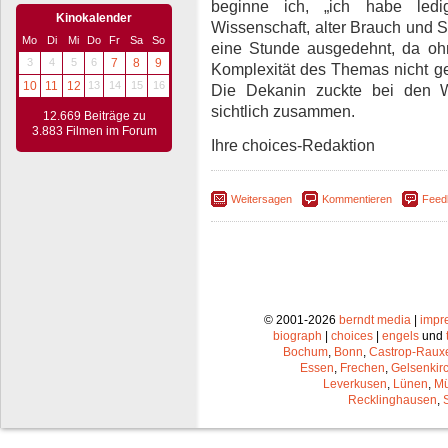
beginne ich, „ich habe ledi
Kinokalender
Wissenschaft, alter Brauch und Si
Mo
Di
Mi
Do
Fr
Sa
So
eine Stunde ausgedehnt, da oh
3
4
5
6
7
8
9
Komplexität des Themas nicht 
10
11
12
13
14
15
16
Die Dekanin zuckte bei den Wö
sichtlich zusammen.
12.669 Beiträge zu
3.883 Filmen im Forum
Ihre choices-Redaktion
Weitersagen
Kommentieren
Feed
© 2001-2026
berndt media
|
impr
biograph
|
choices
|
engels
und
Bochum
,
Bonn
,
Castrop-Raux
Essen
,
Frechen
,
Gelsenkir
Leverkusen
,
Lünen
,
Mü
Recklinghausen
,