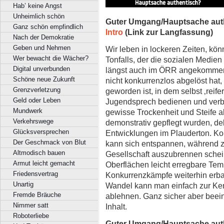
Hab’ keine Angst
Unheimlich schön
Guter Umgang/Hauptsache aut
Ganz schön empfindlich
Intro
(Link zur Langfassung)
Nach der Demokratie
Geben und Nehmen
Wir leben in lockeren Zeiten, kö
Wer bewacht die Wächer?
Tonfalls, der die sozialen Medien 
Digital unverbunden
längst auch im ÖRR angekommen i
Schöne neue Zukunft
nicht konkurrenzlos abgelöst hat
Grenzverletzung
geworden ist, in dem selbst ‚reife
Geld oder Leben
Jugendsprech bedienen und verbal
Mundwerk
gewisse Trockenheit und Steife a
Verkehrswege
demonstrativ gepflegt wurden, de
Glücksversprechen
Entwicklungen im Plauderton. Ko
Der Geschmack von Blut
kann sich entspannen, während 
Altmodisch bauen
Gesellschaft auszubrennen schein
Armut leicht gemacht
Oberflächen leicht erregbare Te
Friedensvertrag
Konkurrenzkämpfe weiterhin erb
Unartig
Wandel kann man einfach zur Ke
Fremde Bräuche
ablehnen. Ganz sicher aber beei
Nimmer satt
Inhalt.
Roboterliebe
Guter Umgang/Hauptsache aut