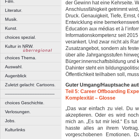
Film.
der Gewinn hat eine Kehrseite. Wo
Anschlussfähigkeit getrimmt wird
Literatur.
Druck. Genauigkeit, Tiefe, Ernst,
Musik.
Entwicklung eine bemerkenswerte
Éducation aux médias et à l’infor
Kunst.
Informationskompetenz seit 2015 v
choices spezial.
verankert. Und zwar nicht als Rand
Kultur in NRW.
Zusatzangebot, sondern als feste
über alle Jahrgangsstufen hinweg.
choices Thema.
Bürger:innenschaftsbildung und k
Auswahl.
Dahinter steht ein bildungspolit
Öffentlichkeit teilhaben soll, muss
Augenblick
Guter Umgang/Hauptsache aut
Zuletzt gelacht: Cartoons.
Teil 5: Career Offboarding Exp
––––––––––––––––––––
Komplexität – Glosse
choices Geschichte.
„Das war einfach zu viel. Du 
Verlosungen.
akzeptieren. Oder es wird noch
Jobs.
mich an. „Es tut mir leid.“ Es tut 
hasste alles an ihrem Vortrag
Kulturlinks
vorgeschobenen Emotionen. Da