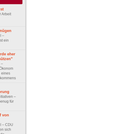
st
r Arbeit
gnügen
l –
st ein
rde eher
nützen“
w –
 Ökonom
e eines
inkommens
erung
itiativen –
Genug für
f von
kel – CDU
n sich