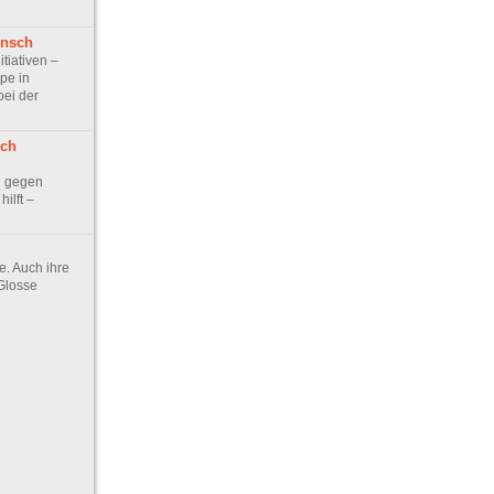
ensch
itiativen –
pe in
bei der
rch
h gegen
hilft –
ie. Auch ihre
 Glosse