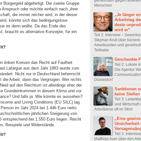
gemeinsam gegen arbeite
 Bürgergeld abgefertigt. Die zweite Gruppe
Menschen
in Anspruch oder möchte einfach nach „ihrer
haft, die immer reicher wird, in der dieser
„Je länger ei
Arbeitstag da
 wird, könnte sich das bedingungslose
desto unprod
sie es denn wollte. Da das Ende des
wird er“
t, braucht es alternative Konzepte, für ein
Teil 2: Interview – Gewerks
Stephan Krull über kürzere
Arbeitszeiten und gesellsch
llt?
Teilhabe
Geschenkte Fr
in linken Kreisen das Recht auf Faulheit
Teil 2: Lokale In
Paul Lafargue aus dem Jahr 1883 wurde zum
Die Agentur W
eändert. Nicht nur in Deutschland beherrscht
Communicatio
t die Arbeit, dann das Vergnügen. Wer nichts
Düsseldorf
e Neid auf den Reichtum ist allerdings eher der
Sanktionen s
ose Grundeinkommen in diesem Klima und vor
keine Stellen
hance? Und falls ja: Wie könnte es aussehen?
Teil 3: Leitartike
Income and Living Conditions (EU SILC) lag
und Wirtschaft 
e Person im Jahr 2024 bei 1.446 Euro netto
Arbeitslose oft im Stich
rchschnittlichen jährlichen Steigerung von
„Eine gewiss
 entsprechend bei 1.550 Euro liegen. Reicht
Unsicherheit
en, Beispiele und Widerstände.
Versagensäng
Teil 3: Intervie
llt?
Matthias Auer über den Arb