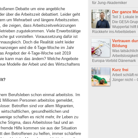
für Jung-Akademiker
stoßenen Debatte um eine angebliche
Der ganze M
der über die Arbeitszeit debattiert. Leider geht
Teil 3: Lokale In
ern um Mehrarbeit und längere Arbeitszeiten.
Die GESA Grup
, die zeigen, dass Arbeitszeitverkürzungen
Wuppertal hilft 
Betrieben zugutekommen. Viele Erwerbstätige
Rückkehr ins Arbeitsleben
che gut vorstellen. Voraussetzung dafür ist
Vertrauen du
hnausgleich. Doch die Realität sieht leider
Bildung
lenanzeigen wird die 4-Tage-Woche im Jahr
Was tatsächlic
das Angebot der 4-Tage-Woche seit 2019
Arbeitslosigkeit 
wie kann man das ändern? Welche Angebote
Europa-Vorbild Dänemark
neue Modelle der Arbeit und des Wirtschaftens
Kurz frei
Arbeit schläft n
llt?
Jünger nicht –
inem Berufsleben schon einmal arbeitslos. Im
1 Millionen Personen arbeitslos gemeldet,
sloser. Betroffen sind vor allem Migranten,
wirtschaftlichen, gesundheitlichen und
enige schaffen es nicht mehr, ihr Leben zu
che Stigma, dass Arbeitslose faul und an
e fremde Hilfe kommen sie aus der Situation
tt den Betroffenen zu helfen, immer schärfere