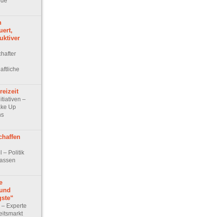
nde
n
uert,
uktiver
chafter
aftliche
eizeit
itiativen –
ake Up
ns
chaffen
l – Politik
lassen
e
 und
ste“
w – Experte
eitsmarkt