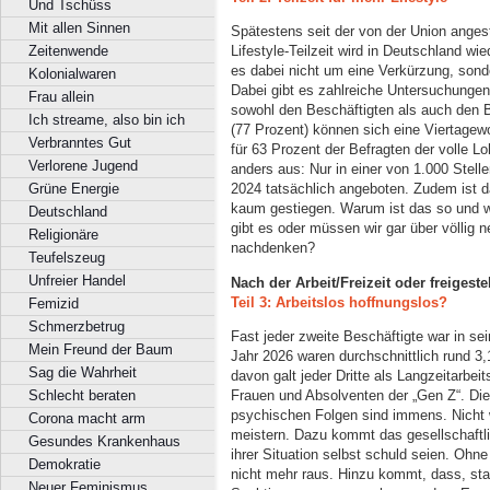
Und Tschüss
Mit allen Sinnen
Spätestens seit der von der Union ange
Zeitenwende
Lifestyle-Teilzeit wird in Deutschland wie
es dabei nicht um eine Verkürzung, sond
Kolonialwaren
Dabei gibt es zahlreiche Untersuchungen
Frau allein
sowohl den Beschäftigten als auch den 
Ich streame, also bin ich
(77 Prozent) können sich eine Viertagewo
Verbranntes Gut
für 63 Prozent der Befragten der volle Lo
Verlorene Jugend
anders aus: Nur in einer von 1.000 Stel
Grüne Energie
2024 tatsächlich angeboten. Zudem ist 
kaum gestiegen. Warum ist das so und 
Deutschland
gibt es oder müssen wir gar über völlig 
Religionäre
nachdenken?
Teufelszeug
Unfreier Handel
Nach der Arbeit/Freizeit oder freigeste
Teil 3: Arbeitslos hoffnungslos?
Femizid
Schmerzbetrug
Fast jeder zweite Beschäftigte war in se
Mein Freund der Baum
Jahr 2026 waren durchschnittlich rund 3,
Sag die Wahrheit
davon galt jeder Dritte als Langzeitarbeit
Frauen und Absolventen der „Gen Z“. Die 
Schlecht beraten
psychischen Folgen sind immens. Nicht w
Corona macht arm
meistern. Dazu kommt das gesellschaftli
Gesundes Krankenhaus
ihrer Situation selbst schuld seien. Ohn
Demokratie
nicht mehr raus. Hinzu kommt, dass, sta
Neuer Feminismus