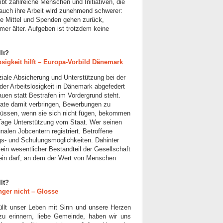
t zahlreiche Menschen und Initiativen, die
uch ihre Arbeit wird zunehmend schwerer:
iche Mittel und Spenden gehen zurück,
er älter. Aufgeben ist trotzdem keine
llt?
osigkeit hilft – Europa-Vorbild Dänemark
oziale Absicherung und Unterstützung bei der
er Arbeitslosigkeit in Dänemark abgefedert
uen statt Bestrafen im Vordergrund steht.
ate damit verbringen, Bewerbungen zu
müssen, wenn sie sich nicht fügen, bekommen
Tage Unterstützung vom Staat. Wer seinen
nalen Jobcentern registriert. Betroffene
gs- und Schulungsmöglichkeiten. Dahinter
ein wesentlicher Bestandteil der Gesellschaft
sein darf, an dem der Wert von Menschen
llt?
ünger nicht – Glosse
llt unser Leben mit Sinn und unsere Herzen
 erinnern, liebe Gemeinde, haben wir uns