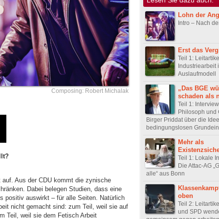
Lohn der Ang
Intro – Nach de
Erst das Ver
Teil 1: Leitartike
Industriearbeit i
Auslaufmodell
„Das BGE wü
Composing: Robert Michalak
schaden als 
Teil 1: Intervie
Philosoph und
Birger Priddat über die Ide
bedingungslosen Grunde
Mehr als
Existenzsich
llt?
Teil 1: Lokale In
Die Attac-AG „
alle“ aus Bonn
 auf. Aus der CDU kommt die zynische
Klassenkamp
uschränken. Dabei belegen Studien, dass eine
oben
 positiv auswirkt – für alle Seiten. Natürlich
Teil 2: Leitarti
beit nicht gemacht sind: zum Teil, weil sie auf
und SPD wende
 Teil, weil sie dem Fetisch Arbeit