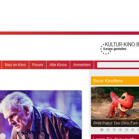
Neu im Kino
Forum
Alle Kinos
Anmelden
Neue Kinofilme
PAW Patrol: Der Dino-Film
Lesen Sie dazu auch: