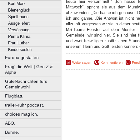
heute hier versammelt.“ „Ich hasse M
Karl Marx
Mittwoch“, spricht sie aus dem Mundw
Bienenglück
abzuwenden. „Die hasse ich genauso. De
Spielfrauen
ich und gähne. „Die Antwort ist nicht n
Ausgeliefert
allzu oft vergessen wir sie in dieser heu
MS-Teams-Fenster auf dem Monitor in 
Versöhnung
Gemeinde, wir sind hier, Sie sind hier f
Prima Klima
und zwei freiwilligen zusätzlichen Stun
Frau Luther
unserem Herrn und Gott leisten können: d
Kinderseelen
Europa gestalten
Weitersagen
Kommentieren
Feed
Frag' die Welt | Gen Z &
Alpha
GuteNachrichten fürs
Gemeinwohl
Flugblatt.
trailer-ruhr podcast.
choices mag ich.
ABO.
Bühne.