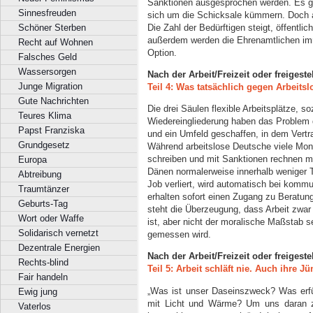
Sanktionen ausgesprochen werden. Es gib
Sinnesfreuden
sich um die Schicksale kümmern. Doch a
Die Zahl der Bedürftigen steigt, öffentl
Schöner Sterben
außerdem werden die Ehrenamtlichen imm
Recht auf Wohnen
Option.
Falsches Geld
Wassersorgen
Nach der Arbeit/Freizeit oder freigeste
Junge Migration
Teil 4: Was tatsächlich gegen Arbeitsl
Gute Nachrichten
Die drei Säulen flexible Arbeitsplätze, s
Teures Klima
Wiedereingliederung haben das Problem d
Papst Franziska
und ein Umfeld geschaffen, in dem Vertra
Grundgesetz
Während arbeitslose Deutsche viele Mon
schreiben und mit Sanktionen rechnen 
Europa
Dänen normalerweise innerhalb weniger 
Abtreibung
Job verliert, wird automatisch bei kommu
Traumtänzer
erhalten sofort einen Zugang zu Beratun
Geburts-Tag
steht die Überzeugung, dass Arbeit zwar 
Wort oder Waffe
ist, aber nicht der moralische Maßstab 
Solidarisch vernetzt
gemessen wird.
Dezentrale Energien
Nach der Arbeit/Freizeit oder freigeste
Rechts-blind
Teil 5: Arbeit schläft nie. Auch ihre J
Fair handeln
„Was ist unser Daseinszweck? Was erfü
Ewig jung
mit Licht und Wärme? Um uns daran zu
Vaterlos