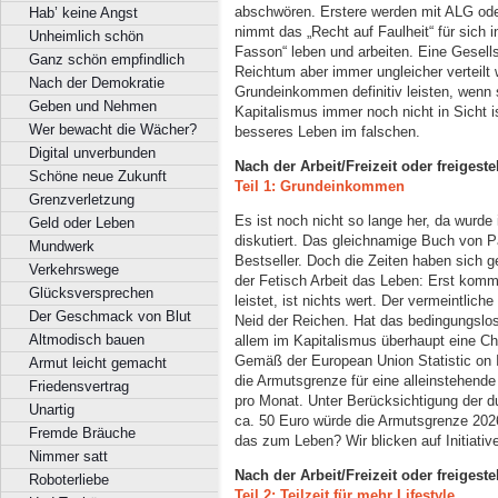
abschwören. Erstere werden mit ALG oder
Hab’ keine Angst
nimmt das „Recht auf Faulheit“ für sich 
Unheimlich schön
Fasson“ leben und arbeiten. Eine Gesellsc
Ganz schön empfindlich
Reichtum aber immer ungleicher verteilt
Nach der Demokratie
Grundeinkommen definitiv leisten, wenn 
Geben und Nehmen
Kapitalismus immer noch nicht in Sicht is
Wer bewacht die Wächer?
besseres Leben im falschen.
Digital unverbunden
Nach der Arbeit/Freizeit oder freigeste
Schöne neue Zukunft
Teil 1: Grundeinkommen
Grenzverletzung
Es ist noch nicht so lange her, da wurde 
Geld oder Leben
diskutiert. Das gleichnamige Buch von 
Mundwerk
Bestseller. Doch die Zeiten haben sich g
Verkehrswege
der Fetisch Arbeit das Leben: Erst komm
Glücksversprechen
leistet, ist nichts wert. Der vermeintlich
Der Geschmack von Blut
Neid der Reichen. Hat das bedingungsl
Altmodisch bauen
allem im Kapitalismus überhaupt eine C
Gemäß der European Union Statistic on 
Armut leicht gemacht
die Armutsgrenze für eine alleinstehend
Friedensvertrag
pro Monat. Unter Berücksichtigung der du
Unartig
ca. 50 Euro würde die Armutsgrenze 2026
Fremde Bräuche
das zum Leben? Wir blicken auf Initiativ
Nimmer satt
Nach der Arbeit/Freizeit oder freigeste
Roboterliebe
Teil 2: Teilzeit für mehr Lifestyle