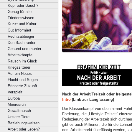
Kopf oder Bauch?
Genug für alle
Friedenswissen
Kunst und Kultur
Gut Informiert
Rechtsabbieger
Den Bach runter
Gesund und munter
Arbeitskämpfe
Rausch im Glück
Kriegszitterer
Auf ein Neues
Flucht und Segen
Erinnerte Zukunft
Verspielt
Nach der Arbeit/Freizeit oder freigeste
Europa
Intro
(Link zur Langfassung)
Meeresruh
Der Klassenkampf von oben nimmt Fahrt
Gewaltrausch
Forderung, die „Lifestyle-Teilzeit“ einz
Unsere Tiere
Reduzierung der Arbeitszeit sich durchaus
Beziehungsweisen
gibt es auch Millionen, die für die Lohnar
Arbeit oder Leben?
dem Arbeitsmarkt überflüssig werden, zum