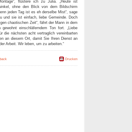
ontage“, flüstere ich zu Julia. „Heute ist
inkel, ohne den Blick von dem Bildschirm
nn jeden Tag ist es eh derselbe Mist“, sage
eu und sie ist einfach, liebe Gemeinde. Doch
tigen chaotischen Zeit“, fährt der Mann in dem
gewohnt einschläferndem Ton fort. „Liebe
ür die nächsten acht vertraglich vereinbarten
den an diesem Ort, damit Sie Ihren Dienst an
er Arbeit. Wir leben, um zu arbeiten.“
back
Drucken