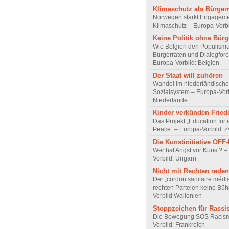
Klimaschutz als Bürger
Norwegen stärkt Engageme
Klimaschutz – Europa-Vorb
Keine Politik ohne Bürg
Wie Belgien den Populismu
Bürgerräten und Dialogfore
Europa-Vorbild: Belgien
Der Staat will zuhören
Wandel im niederländisch
Sozialsystem – Europa-Vorb
Niederlande
Kinder verkünden Fried
Das Projekt „Education for 
Peace“ – Europa-Vorbild: 
Die Kunstinitiative OFF
Wer hat Angst vor Kunst? –
Vorbild: Ungarn
Nicht mit Rechten reden
Der „cordon sanitaire média
rechten Parteien keine Bü
Vorbild Wallonien
Stoppzeichen für Rass
Die Bewegung SOS Racism
Vorbild: Frankreich