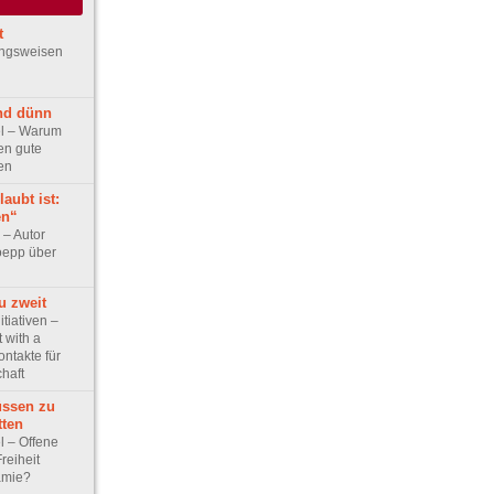
t
ungsweisen
nd dünn
kel – Warum
en gute
en
aubt ist:
en“
w – Autor
oepp über
 zweit
itiativen –
t with a
ontakte für
haft
üssen zu
tten
el – Offene
reiheit
amie?