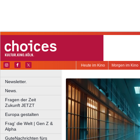
Heute im Kino
Morgen im Kino
Newsletter.
News.
Fragen der Zeit
Zukunft JETZT
Europa gestalten
Frag' die Welt | Gen Z &
Alpha
GuteNachrichten fürs