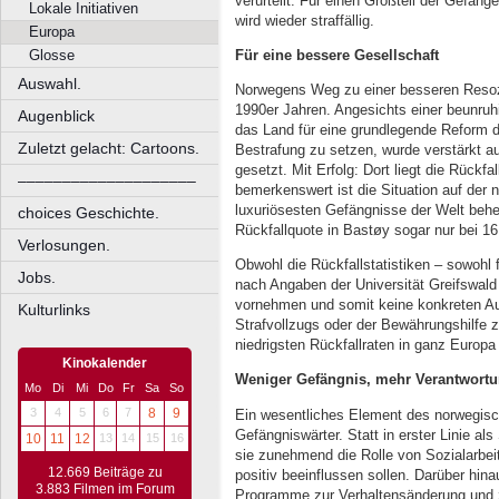
verurteilt. Für einen Großteil der Gefange
Lokale Initiativen
wird wieder straffällig.
Europa
Für eine bessere Gesellschaft
Glosse
Auswahl.
Norwegens Weg zu einer besseren Resozi
1990er Jahren. Angesichts einer beunruh
Augenblick
das Land für eine grundlegende Reform de
Zuletzt gelacht: Cartoons.
Bestrafung zu setzen, wurde verstärkt au
gesetzt. Mit Erfolg: Dort liegt die Rückf
––––––––––––––––––––
bemerkenswert ist die Situation auf der 
luxuriösesten Gefängnisse der Welt behe
choices Geschichte.
Rückfallquote in Bastøy sogar nur bei 1
Verlosungen.
Obwohl die Rückfallstatistiken – sowohl
Jobs.
nach Angaben der Universität Greifswal
vornehmen und somit keine konkreten A
Kulturlinks
Strafvollzugs oder der Bewährungshilfe 
niedrigsten Rückfallraten in ganz Europa 
Kinokalender
Weniger Gefängnis, mehr Verantwort
Mo
Di
Mi
Do
Fr
Sa
So
3
4
5
6
7
8
9
Ein wesentliches Element des norwegische
Gefängniswärter. Statt in erster Linie a
10
11
12
13
14
15
16
sie zunehmend die Rolle von Sozialarbei
12.669 Beiträge zu
positiv beeinflussen sollen. Darüber hina
3.883 Filmen im Forum
Programme zur Verhaltensänderung und z