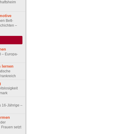
haftsheim
motive
en Bett-
chichten –
hen
l – Europa-
 lernen
tische
Frankreich
g
tslosigkeit
emark
s 16-Jährige –
ormen
 der
Frauen setzt