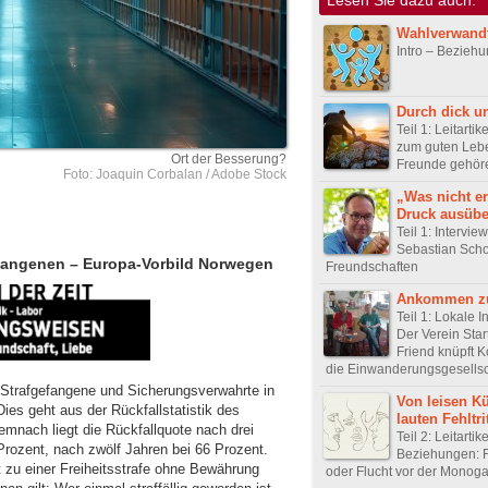
Wahlverwand
Intro – Bezieh
Durch dick u
Teil 1: Leitarti
zum guten Leb
Ort der Besserung?
Freunde gehör
Foto: Joaquin Corbalan / Adobe Stock
„Was nicht erl
Druck ausüb
Teil 1: Intervie
Sebastian Sch
efangenen – Europa-Vorbild Norwegen
Freundschaften
Ankommen zu
Teil 1: Lokale In
Der Verein Star
Friend knüpft K
die Einwanderungsgesellsc
 Strafgefangene und Sicherungsverwahrte in
Von leisen K
ies geht aus der Rückfallstatistik des
lauten Fehltri
emnach liegt die Rückfallquote nach drei
Teil 2: Leitartik
Prozent, nach zwölf Jahren bei 66 Prozent.
Beziehungen: F
ut zu einer Freiheitsstrafe ohne Bewährung
oder Flucht vor der Monog