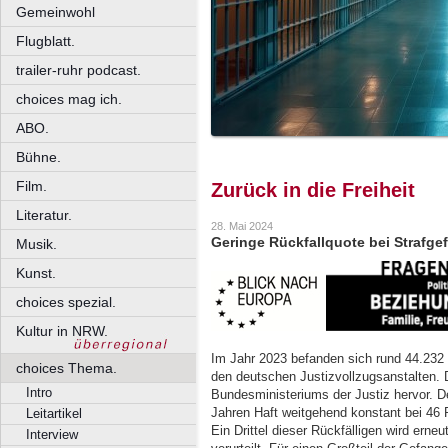
Gemeinwohl
Flugblatt.
trailer-ruhr podcast.
choices mag ich.
ABO.
Bühne.
Film.
Zurück in die Freiheit
Literatur.
28. Mai 2024
Geringe Rückfallquote bei Strafg
Musik.
Kunst.
choices spezial.
Kultur in NRW.
Im Jahr 2023 befanden sich rund 44.232
choices Thema.
den deutschen Justizvollzugsanstalten. D
Intro
Bundesministeriums der Justiz hervor. D
Jahren Haft weitgehend konstant bei 46 
Leitartikel
Ein Drittel dieser Rückfälligen wird erne
Interview