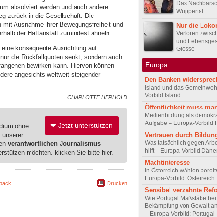
Das Nachbarsc
ium absolviert werden und auch andere
Wuppertal
g zurück in die Gesellschaft. Die
en mit Ausnahme ihrer Bewegungsfreiheit und
Nur die Loko
rhalb der Haftanstalt zumindest ähneln.
Verloren zwisch
und Lebensges
s eine konsequente Ausrichtung auf
Glosse
t nur die Rückfallquoten senkt, sondern auch
Europa
fangenen bewirken kann. Hiervon können
dere angesichts weltweit steigender
Den Banken widersprec
Island und das Gemeinwoh
Vorbild Island
CHARLOTTE HERHOLD
Öffentlichkeit muss man
Medienbildung als demokra
Aufgabe – Europa-Vorbild 
❤ Jetzt unterstützen
edium ohne
g unserer
Vertrauen durch Bildun
Was tatsächlich gegen Arbei
ren
verantwortlichen Journalismus
hilft – Europa-Vorbild Dän
erstützen möchten, klicken Sie bitte hier.
Machtinteresse
In Österreich wählen bereit
Europa-Vorbild: Österreich
back
Drucken
Sensibel verzahnte Ref
Wie Portugal Maßstäbe bei
Bekämpfung von Gewalt an 
– Europa-Vorbild: Portugal