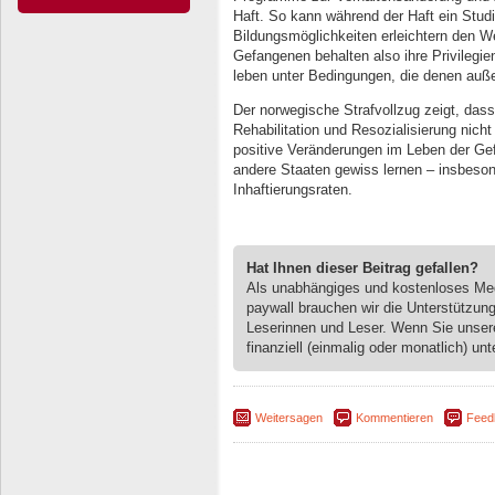
Haft. So kann während der Haft ein Stud
Bildungsmöglichkeiten erleichtern den We
Gefangenen behalten also ihre Privilegi
leben unter Bedingungen, die denen auße
Der norwegische Strafvollzug zeigt, das
Rehabilitation und Resozialisierung nich
positive Veränderungen im Leben der Ge
andere Staaten gewiss lernen – insbeson
Inhaftierungsraten.
Hat Ihnen dieser Beitrag gefallen?
Als unabhängiges und kostenloses M
paywall brauchen wir die Unterstützun
Leserinnen und Leser. Wenn Sie unse
finanziell (einmalig oder monatlich) unt
Weitersagen
Kommentieren
Feed