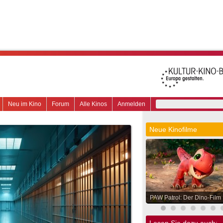
Neu im Kino
Forum
Alle Kinos
Anmelden
Neue Kinofilme
PAW Patrol: Der Dino-Film
Lesen Sie dazu auch: