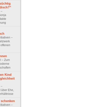
rsüchtig
idisch?“
w –
Sonja
takte
ehung
uch
itiativen –
etzwerk
 offenen
innen
kel – Zum
moderne
chaften
ten Kind
gleichheit
w –
d über Ehe,
rhältnisse
t schenken
itiativen –