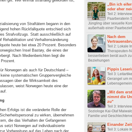
nen gilt: Wer einmal straffällig geworden ist,
„Bin ich eife
oder eher ne
Teil 2: Intervie
Paarberaterin 
Jüngling über sexuelle Kon
alisierung von Straftätern begann in den
außerhalb einer Paarbezi
igend hohen Rückfallquote entschied sich
s Strafvollzugs. Statt ausschließlich auf
Nach dem
f Rehabilitation und Verhaltensänderung
Vertrauensbr
allquote heute bei etwa 20 Prozent. Besonders
Teil 2: Lokale In
norwegischen Insel Bastøy, die eines der
Therapeuten-N
rbergt. Nach Medienberichten liegt die
besserlieben berät auch zu
Beziehungen
6 Prozent.
Pippis Leser
 für Norwegen als auch für Deutschland –
Teil 3: Leitarti
d keine systematischen Gruppenvergleiche
Gerangel um 
ussagen über die Wirksamkeit des
Lebensgemeins
zulassen, weist Norwegen heute eine der
auf.
„Mit dem ers
nimmt die Un
ung
zu“
Teil 3: Intervie
n Erfolgs ist die veränderte Rolle der
Soziologe Kai-Olaf Maiwal
ls Sicherheitspersonal zu wirken, übernehmen
Familie und Geschlechterve
tern, die das Verhalten der Gefangenen
Einander Zei
us setzt Norwegen auf individualisierte
Teil 3: Lokale In
ur Vorbereitung auf das Leben nach der