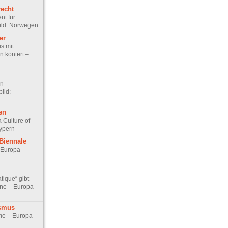
recht
nt für
ild: Norwegen
er
s mit
n kontert –
en
ild:
en
a Culture of
Zypern
-Biennale
 Europa-
tique“ gibt
hne – Europa-
ismus
e – Europa-