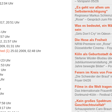
– Vorspann 05/26
 12:04 Uhr
„Es geht vor allem um
Selbstermächtigung“
Regisseur Markus Schleinz
„Rose“ – Gespräch zum Fil
017, 20:51 Uhr
Was es bedeutet, ein M
sein
5 Uhr
„Girls Don’t Cry“ im Odeon
:57 Uhr
Die Hose als Freiheit
2, 21:57 Uhr
NRW-Premiere von „Rose“
009, 01:31 Uhr
Düsseldorfer Cinema – Foy
ted (1)
25.02.2009, 02:48 Uhr
Köln als Geburtsstadt d
r
Stefanie Wüster-Bludau übe
9:23 Uhr
Jubiläumsveranstaltung „Wi
1:53 Uhr
Jahre bewegte Bilder“ – Por
9 Uhr
Feiern im Kreis von Fr
Uhr
„Die Schwester der Braut“ 
 Uhr
Foyer 04/26
Filme in die Welt tragen
r
Das Internationale Frauenfi
Uhr
Dortmund+Köln – Festival 
„Kein großes Spektrum
7:58 Uhr
Geschlechtsvielfalt“
3:17 Uhr
Schauspielerin Caro Braun