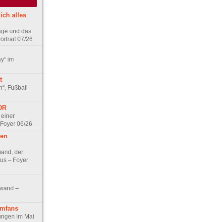
ich alles
age und das
rtrait 07/26
ay“ im
t
n“, Fußball
DDR
 einer
 Foyer 06/26
hen
and, der
us – Foyer
nwand –
lmfans
hungen im Mai