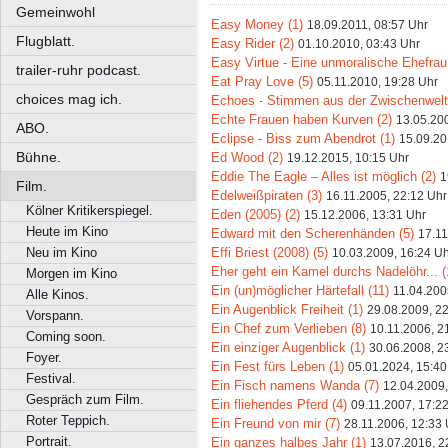
Gemeinwohl
Easy Money (1)
18.09.2011, 08:57 Uhr
Flugblatt.
Easy Rider (2)
01.10.2010, 03:43 Uhr
Easy Virtue - Eine unmoralische Ehefrau
trailer-ruhr podcast.
Eat Pray Love (5)
05.11.2010, 19:28 Uhr
choices mag ich.
Echoes - Stimmen aus der Zwischenwelt
Echte Frauen haben Kurven (2)
13.05.20
ABO.
Eclipse - Biss zum Abendrot (1)
15.09.20
Bühne.
Ed Wood (2)
19.12.2015, 10:15 Uhr
Eddie The Eagle – Alles ist möglich (2)
1
Film.
Edelweißpiraten (3)
16.11.2005, 22:12 Uhr
Kölner Kritikerspiegel.
Eden (2005) (2)
15.12.2006, 13:31 Uhr
Heute im Kino
Edward mit den Scherenhänden (5)
17.11
Effi Briest (2008) (5)
Neu im Kino
10.03.2009, 16:24 U
Eher geht ein Kamel durchs Nadelöhr... (
Morgen im Kino
Ein (un)möglicher Härtefall (11)
11.04.200
Alle Kinos.
Ein Augenblick Freiheit (1)
29.08.2009, 2
Vorspann.
Ein Chef zum Verlieben (8)
10.11.2006, 2
Coming soon.
Ein einziger Augenblick (1)
30.06.2008, 2
Foyer.
Ein Fest fürs Leben (1)
05.01.2024, 15:40
Festival.
Ein Fisch namens Wanda (7)
12.04.2009,
Gespräch zum Film.
Ein fliehendes Pferd (4)
09.11.2007, 17:2
Roter Teppich.
Ein Freund von mir (7)
28.11.2006, 12:33 
Portrait.
Ein ganzes halbes Jahr (1)
13.07.2016, 2