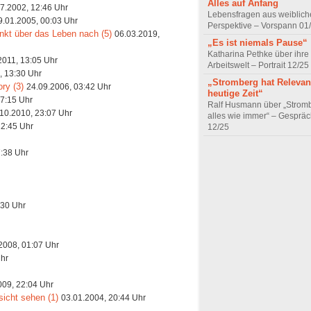
Alles auf Anfang
7.2002, 12:46 Uhr
Lebensfragen aus weiblich
9.01.2005, 00:03 Uhr
Perspektive – Vorspann 01
nkt über das Leben nach (5)
06.03.2019,
„Es ist niemals Pause“
Katharina Pethke über ihre
2011, 13:05 Uhr
Arbeitswelt – Portrait 12/25
, 13:30 Uhr
„Stromberg hat Relevanz
ry (3)
24.09.2006, 03:42 Uhr
heutige Zeit“
17:15 Uhr
Ralf Husmann über „Strom
10.2010, 23:07 Uhr
alles wie immer“ – Gesprä
12:45 Uhr
12/25
7:38 Uhr
:30 Uhr
2008, 01:07 Uhr
Uhr
009, 22:04 Uhr
icht sehen (1)
03.01.2004, 20:44 Uhr