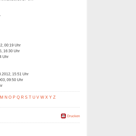
r
2, 00:19 Uhr
5, 16:30 Uhr
4 Uhr
3.2012, 15:51 Uhr
003, 09:50 Uhr
hr
M
N
O
P
Q
R
S
T
U
V
W
X
Y
Z
Drucken