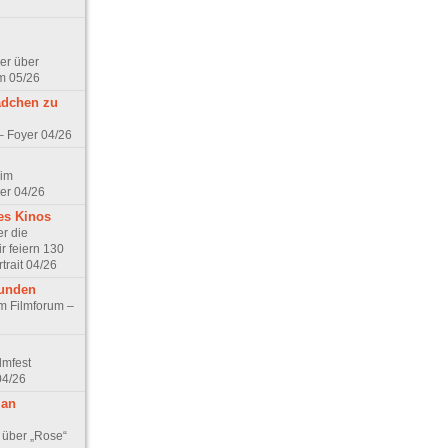
er über
m 05/26
ädchen zu
 – Foyer 04/26
 im
er 04/26
es Kinos
r die
r feiern 130
trait 04/26
eunden
im Filmforum –
lmfest
04/26
 an
 über „Rose“