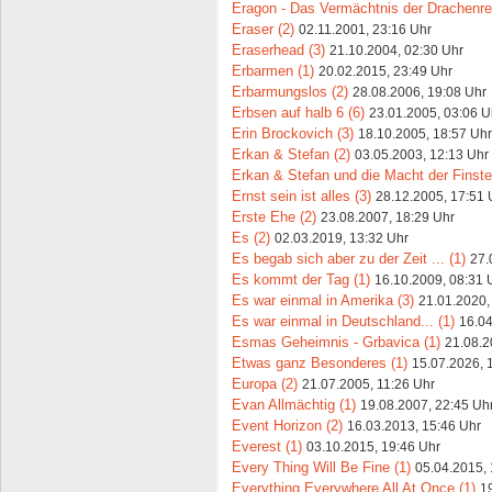
Eragon - Das Vermächtnis der Drachenrei
Eraser (2)
02.11.2001, 23:16 Uhr
Eraserhead (3)
21.10.2004, 02:30 Uhr
Erbarmen (1)
20.02.2015, 23:49 Uhr
Erbarmungslos (2)
28.08.2006, 19:08 Uhr
Erbsen auf halb 6 (6)
23.01.2005, 03:06 U
Erin Brockovich (3)
18.10.2005, 18:57 Uhr
Erkan & Stefan (2)
03.05.2003, 12:13 Uhr
Erkan & Stefan und die Macht der Finster
Ernst sein ist alles (3)
28.12.2005, 17:51 
Erste Ehe (2)
23.08.2007, 18:29 Uhr
Es (2)
02.03.2019, 13:32 Uhr
Es begab sich aber zu der Zeit ... (1)
27.
Es kommt der Tag (1)
16.10.2009, 08:31 
Es war einmal in Amerika (3)
21.01.2020,
Es war einmal in Deutschland... (1)
16.04
Esmas Geheimnis - Grbavica (1)
21.08.2
Etwas ganz Besonderes (1)
15.07.2026, 
Europa (2)
21.07.2005, 11:26 Uhr
Evan Allmächtig (1)
19.08.2007, 22:45 Uh
Event Horizon (2)
16.03.2013, 15:46 Uhr
Everest (1)
03.10.2015, 19:46 Uhr
Every Thing Will Be Fine (1)
05.04.2015, 
Everything Everywhere All At Once (1)
1