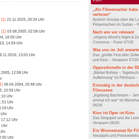
„Als Filmemacher habe 
verloren“
 (1)
22.11.2025, 20:34 Uhr
Ibrahim Snoopy über die L
Filmemachen im Sudan – Po
 (1)
03.08.2005, 02:08 Uhr
Nach wie vor relevant
04, 18:59 Uhr
„Virginia Woolf’s Night & D
Cinenova – Foyer 07/26
10, 14:59 Uhr
Was uns im Juli erwarte
9.11.2016, 13:03 Uhr
Das „größte Fest aller Zeite
und Kino – Vorspann 07/26
Oppositionelle in der 
.2005, 12:08 Uhr
„Bärbel Bohley – Tagebuch
Auflehnung“ im Filmhaus –
hr
1)
06.04.2004, 20:48 Uhr
Einmalig in der deutsc
Filmszene
5, 10:59 Uhr
„Ingeborg Bachmann – Jem
2:10 Uhr
einmal ich war“ im Weissha
1:51 Uhr
06/26
3:19 Uhr
Kino ist Oper ist Kino
 Uhr
Das Singspiel und die Lei
 17:12 Uhr
Vorspann 06/26
2 Uhr
Ein Wonnemonat für Fi
Uhr
Neustarts und Preisverlei
2:05 Uhr