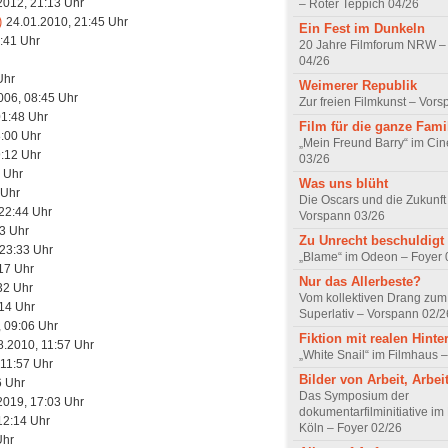
2012, 21:13 Uhr
– Roter Teppich 04/26
)
24.01.2010, 21:45 Uhr
Ein Fest im Dunkeln
:41 Uhr
20 Jahre Filmforum NRW – 
04/26
Uhr
Weimerer Republik
006, 08:45 Uhr
Zur freien Filmkunst – Vor
01:48 Uhr
Film für die ganze Fami
8:00 Uhr
„Mein Freund Barry“ im Ci
9:12 Uhr
03/26
 Uhr
Was uns blüht
 Uhr
Die Oscars und die Zukunft 
22:44 Uhr
Vorspann 03/26
33 Uhr
Zu Unrecht beschuldigt
 23:33 Uhr
„Blame“ im Odeon – Foyer 
17 Uhr
Nur das Allerbeste?
32 Uhr
Vom kollektiven Drang zum r
:14 Uhr
Superlativ – Vorspann 02/2
 09:06 Uhr
Fiktion mit realen Hint
8.2010, 11:57 Uhr
„White Snail“ im Filmhaus 
 11:57 Uhr
Bilder von Arbeit, Arbei
6 Uhr
Das Symposium der
2019, 17:03 Uhr
dokumentarfilminitiative im
12:14 Uhr
Köln – Foyer 02/26
Uhr