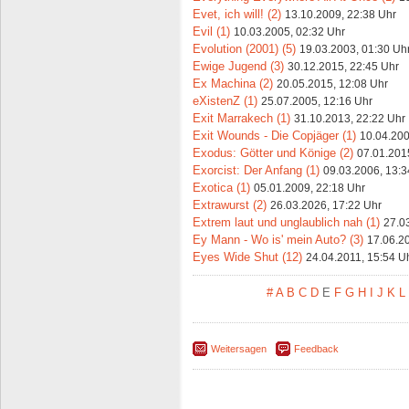
Evet, ich will! (2)
13.10.2009, 22:38 Uhr
Evil (1)
10.03.2005, 02:32 Uhr
Evolution (2001) (5)
19.03.2003, 01:30 Uh
Ewige Jugend (3)
30.12.2015, 22:45 Uhr
Ex Machina (2)
20.05.2015, 12:08 Uhr
eXistenZ (1)
25.07.2005, 12:16 Uhr
Exit Marrakech (1)
31.10.2013, 22:22 Uhr
Exit Wounds - Die Copjäger (1)
10.04.200
Exodus: Götter und Könige (2)
07.01.201
Exorcist: Der Anfang (1)
09.03.2006, 13:3
Exotica (1)
05.01.2009, 22:18 Uhr
Extrawurst (2)
26.03.2026, 17:22 Uhr
Extrem laut und unglaublich nah (1)
27.0
Ey Mann - Wo is' mein Auto? (3)
17.06.2
Eyes Wide Shut (12)
24.04.2011, 15:54 U
#
A
B
C
D
E
F
G
H
I
J
K
L
Weitersagen
Feedback