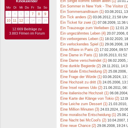
Ein Single kommt selten allein (1)
10.01.
Kinokalender
Ein Sommer in New York - The Visitor (1
Mo
Di
Mi
Do
Fr
Sa
So
Ein Sommersandtraum (1)
03.08.2011, 13
3
4
5
6
7
8
9
Ein Tick anders (2)
03.06.2012, 21:58 Uhr
10
11
12
13
14
15
16
Ein Ticket für zwei (1)
07.08.2009, 11:36 
Ein Trauzeuge zum Verlieben (1)
12.01.2
12.669 Beiträge zu
Ein ungezähmtes Leben (4)
20.07.2006, 
3.883 Filmen im Forum
Ein verborgenes Leben (1)
18.02.2020, 1
Ein verlockendes Spiel (1)
29.06.2008, 1
Eine Affaire in Paris (2)
17.02.2004, 09:57
Eine Dame in Paris (1)
10.05.2013, 01:52
Eine Dame verschwindet (1)
06.02.2005, 
Eine dunkle Begierde (2)
28.11.2011, 14:
Eine fatale Entscheidung (2)
25.08.2006,
Eine Frage der Würde (1)
03.06.2024, 13:
Eine Hochzeit zu dritt (3)
24.05.2006, 13:
Eine Insel names Udo (2)
21.06.2011, 08
Eine italienische Hochzeit (1)
06.08.2004,
Eine Karte der Klänge von Tokio (2)
12.0
Eine Leiche zum Dessert (1)
21.03.2010,
Eine Million Minuten (3)
24.03.2024, 20:0
Eine moralische Entscheidung (1)
25.06.
Eine Nacht bei McCool's (2)
10.04.2007, 
Eine neue Chance (2)
29.06.2008, 19:24 