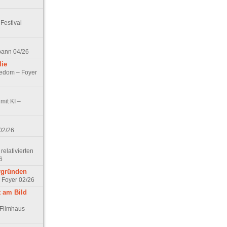
Festival
spann 04/26
lie
nedom – Foyer
mit KI –
02/26
elativierten
6
ergründen
– Foyer 02/26
t am Bild
 Filmhaus