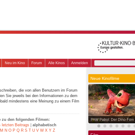
Neu im Kino
Forum
Alle Kinos
Anmelden
Neue Kinofilme
schreiben, die von allen Benutzern im Forum
en Sie jeweils bei den Informationen zu dem
obald mindestens eine Meinung zu einem Film
ge zu den folgenden Filmen:
PAW Patrol: Der Dino-Film
letzten Beitrags
|
alphabetisch
M
N
O
P
Q
R
S
T
U
V
W
X
Y
Z
Film.