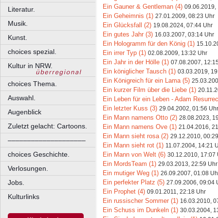
Ein Gauner & Gentleman (4)
09.06.2019,
Literatur.
Ein Geheimnis (1)
27.01.2009, 08:23 Uhr
Musik.
Ein Glücksfall (2)
19.08.2024, 07:44 Uhr
Ein gutes Jahr (3)
16.03.2007, 03:14 Uhr
Kunst.
Ein Hologramm für den König (1)
15.10.2
choices spezial.
Ein irrer Typ (1)
02.08.2009, 13:32 Uhr
Ein Jahr in der Hölle (1)
07.08.2007, 12:1
Kultur in NRW.
Ein königlicher Tausch (1)
03.03.2019, 19
Ein Königreich für ein Lama (5)
25.03.200
choices Thema.
Ein kurzer Film über die Liebe (1)
20.11.2
Auswahl.
Ein Leben für ein Leben - Adam Resurrec
Ein letzter Kuss (3)
29.04.2002, 01:56 Uh
Augenblick
Ein Mann namens Otto (2)
28.08.2023, 1
Zuletzt gelacht: Cartoons.
Ein Mann namens Ove (1)
21.04.2016, 2
Ein Mann sieht rosa (2)
29.12.2010, 00:2
––––––––––––––––––––
Ein Mann sieht rot (1)
11.07.2004, 14:21 
choices Geschichte.
Ein Mann von Welt (6)
30.12.2010, 17:07
Ein MordsTeam (1)
29.03.2013, 22:59 Uhr
Verlosungen.
Ein mutiger Weg (1)
26.09.2007, 01:08 Uh
Ein perfekter Platz (5)
Jobs.
27.09.2006, 09:04 
Ein Prophet (4)
09.01.2011, 22:18 Uhr
Kulturlinks
Ein russischer Sommer (1)
16.03.2010, 0
Ein Schuss im Dunkeln (1)
30.03.2004, 1