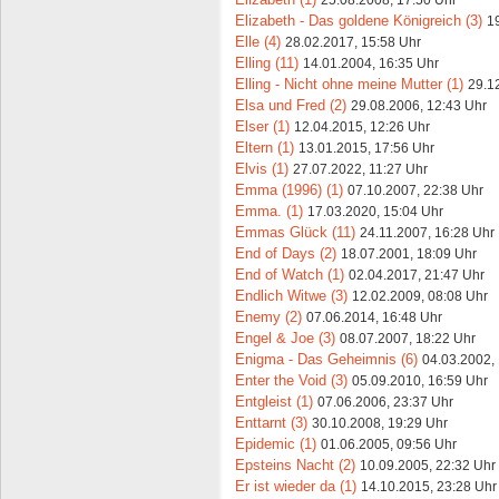
Elizabeth - Das goldene Königreich (3)
1
Elle (4)
28.02.2017, 15:58 Uhr
Elling (11)
14.01.2004, 16:35 Uhr
Elling - Nicht ohne meine Mutter (1)
29.1
Elsa und Fred (2)
29.08.2006, 12:43 Uhr
Elser (1)
12.04.2015, 12:26 Uhr
Eltern (1)
13.01.2015, 17:56 Uhr
Elvis (1)
27.07.2022, 11:27 Uhr
Emma (1996) (1)
07.10.2007, 22:38 Uhr
Emma. (1)
17.03.2020, 15:04 Uhr
Emmas Glück (11)
24.11.2007, 16:28 Uhr
End of Days (2)
18.07.2001, 18:09 Uhr
End of Watch (1)
02.04.2017, 21:47 Uhr
Endlich Witwe (3)
12.02.2009, 08:08 Uhr
Enemy (2)
07.06.2014, 16:48 Uhr
Engel & Joe (3)
08.07.2007, 18:22 Uhr
Enigma - Das Geheimnis (6)
04.03.2002,
Enter the Void (3)
05.09.2010, 16:59 Uhr
Entgleist (1)
07.06.2006, 23:37 Uhr
Enttarnt (3)
30.10.2008, 19:29 Uhr
Epidemic (1)
01.06.2005, 09:56 Uhr
Epsteins Nacht (2)
10.09.2005, 22:32 Uhr
Er ist wieder da (1)
14.10.2015, 23:28 Uhr