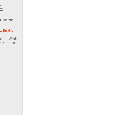
er
/26
 Filme zur
 für die
berg – Wieder
ch zum Film