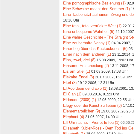
Eine pornographische Beziehung (1)
02.0
Eine Schwalbe macht den Sommer (1)
1
Eine Taube sitzt auf einem Zweig und de
18:16 Uhr
Eine total, total verrückte Welt (1)
22.01.
Eine unbequeme Wahrheit (6)
22.10.2007
Eine wahre Geschichte - The Straight Sto
Eine zauberhafte Nanny (1)
04.04.2007, 
Einer flog über das Kuckucksnest (6)
03.
Einer nach dem anderen (1)
23.11.2014, 
Eins, zwei, drei (8)
15.08.2009, 19:02 Uhr
Einsame Entscheidung (2)
13.11.2008, 1
Eis am Stiel (1)
01.08.2009, 17:03 Uhr
Eiskalte Engel (3)
20.07.2002, 15:39 Uhr
Ekel (3)
19.12.2006, 12:31 Uhr
El Acordeon del diablo (1)
18.08.2001, 13
El Clan (1)
09.03.2016, 01:23 Uhr
Eldorado (2008) (1)
12.05.2009, 22:55 Uhr
Elegy oder die Kunst zu lieben (3)
17.10.
Elementarteilchen (9)
19.06.2007, 20:25 
Elephant (4)
31.05.2007, 14:00 Uhr
Elf Uhr nachts - Pierrot le fou (1)
06.06.2
Elisabeth Kübler-Ross - Dem Tod ins Ges
Elizabeth (1)
25.08.2008, 17:50 Uhr