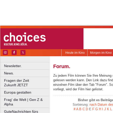
Heute im Kino
Morgen im Kino
Forum.
Newsletter.
News.
Zu jedem Film können Sie Ihre Meinung 
gelesen werden kann. Den Link dazu find
Fragen der Zeit
einzelnen Film über den Tab "Forum". S
Zukunft JETZT
vorliegt, wird der Film hier gelistet.
Europa gestalten
Frag' die Welt | Gen Z &
Bisher gibt es Beiträ
Alpha
Sortierung:
nach Datum des 
#
A
B
C
D
E
F
G
H
I
J
K
L
GuteNachrichten fürs