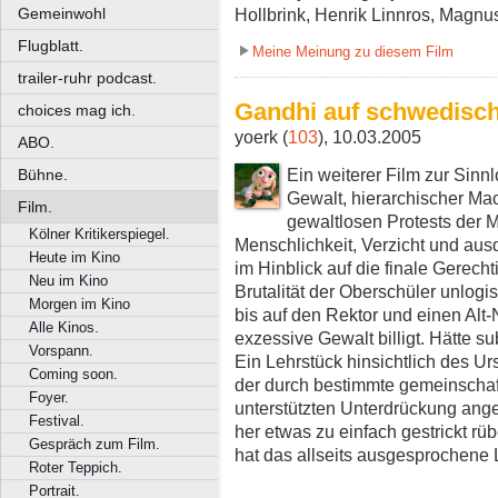
Gemeinwohl
Hollbrink, Henrik Linnros, Magn
Flugblatt.
Meine Meinung zu diesem Film
trailer-ruhr podcast.
Gandhi auf schwedisc
choices mag ich.
yoerk (
103
), 10.03.2005
ABO.
Ein weiterer Film zur Sinn
Bühne.
Gewalt, hierarchischer Ma
Film.
gewaltlosen Protests der M
Kölner Kritikerspiegel.
Menschlichkeit, Verzicht und au
Heute im Kino
im Hinblick auf die finale Gerecht
Neu im Kino
Brutalität der Oberschüler unlog
Morgen im Kino
bis auf den Rektor und einen Alt
Alle Kinos.
exzessive Gewalt billigt. Hätte s
Vorspann.
Ein Lehrstück hinsichtlich des U
Coming soon.
der durch bestimmte gemeinschaft
Foyer.
unterstützten Unterdrückung ang
Festival.
her etwas zu einfach gestrickt rü
Gespräch zum Film.
hat das allseits ausgesprochene L
Roter Teppich.
Portrait.