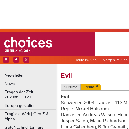
Heute im Kino
Morgen im Kino
Evil
Newsletter.
News.
(1)
Kurzinfo
Forum
Fragen der Zeit
Evil
Zukunft JETZT
Schweden 2003, Laufzeit: 113 Mi
Europa gestalten
Regie: Mikael Hafstrom
Frag' die Welt | Gen Z &
Darsteller: Andreas Wilson, Henr
Alpha
Jesper Salen, Marie Richardson, 
Linda Gyllenberg, Björn Granath, 
GuteNachrichten fürs