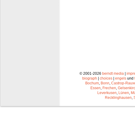
© 2001-2026
berndt media
|
impr
biograph
|
choices
|
engels
und
Bochum
,
Bonn
,
Castrop-Raux
Essen
,
Frechen
,
Gelsenkir
Leverkusen
,
Lünen
,
Mü
Recklinghausen
,