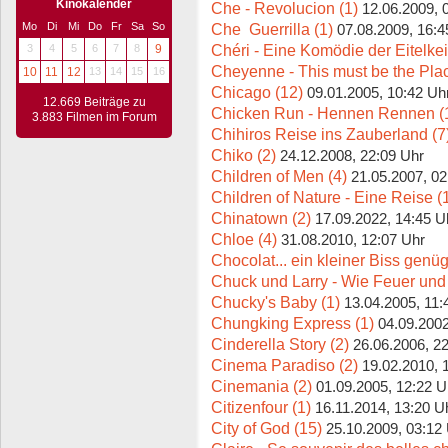
Kinokalender
Che - Revolucion (1)
12.06.2009, 
Che  Guerrilla (1)
Mo
Di
Mi
Do
Fr
Sa
So
07.08.2009, 16:4
Chéri - Eine Komödie der Eitelkei
3
4
5
6
7
8
9
Cheyenne - This must be the Plac
10
11
12
13
14
15
16
Chicago (12)
09.01.2005, 10:42 Uh
12.669 Beiträge zu
Chicken Run - Hennen Rennen (
3.883 Filmen im Forum
Chihiros Reise ins Zauberland (7
Chiko (2)
24.12.2008, 22:09 Uhr
Children of Men (4)
21.05.2007, 02
Children of Nature - Eine Reise (
Chinatown (2)
17.09.2022, 14:45 U
Chloe (4)
31.08.2010, 12:07 Uhr
Chocolat... ein kleiner Biss genüg
Chuck und Larry - Wie Feuer und
Chucky's Baby (1)
13.04.2005, 11:
Chungking Express (1)
04.09.2002
Cinderella Story (2)
26.06.2006, 2
Cinema Paradiso (2)
19.02.2010, 
Cinemania (2)
01.09.2005, 12:22 U
Citizenfour (1)
16.11.2014, 13:20 U
City of God (15)
25.10.2009, 03:12