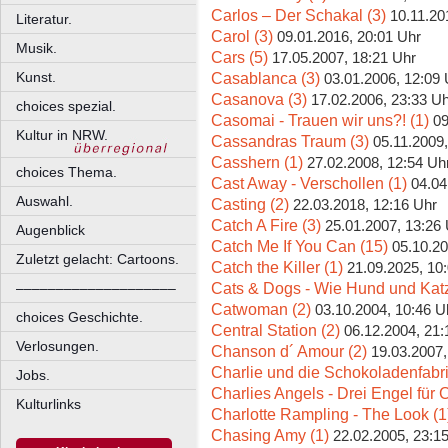
Carlos – Der Schakal (3)
10.11.20
Literatur.
Carol (3)
09.01.2016, 20:01 Uhr
Musik.
Cars (5)
17.05.2007, 18:21 Uhr
Casablanca (3)
Kunst.
03.01.2006, 12:09 
Casanova (3)
17.02.2006, 23:33 U
choices spezial.
Casomai - Trauen wir uns?! (1)
09
Kultur in NRW.
Cassandras Traum (3)
05.11.2009,
Casshern (1)
27.02.2008, 12:54 Uh
choices Thema.
Cast Away - Verschollen (1)
04.04
Auswahl.
Casting (2)
22.03.2018, 12:16 Uhr
Catch A Fire (3)
25.01.2007, 13:26
Augenblick
Catch Me If You Can (15)
05.10.20
Zuletzt gelacht: Cartoons.
Catch the Killer (1)
21.09.2025, 10
Cats & Dogs - Wie Hund und Katz
––––––––––––––––––––
Catwoman (2)
03.10.2004, 10:46 U
choices Geschichte.
Central Station (2)
06.12.2004, 21:
Verlosungen.
Chanson d´ Amour (2)
19.03.2007,
Charlie und die Schokoladenfabri
Jobs.
Charlies Angels - Drei Engel für C
Kulturlinks
Charlotte Rampling - The Look (1
Chasing Amy (1)
22.02.2005, 23:1