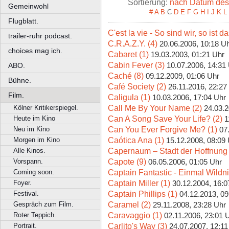
Sortierung:
nach Datum des 
Gemeinwohl
#
A
B
C
D
E
F
G
H
I
J
K
L
Flugblatt.
C'est la vie - So sind wir, so ist d
trailer-ruhr podcast.
C.R.A.Z.Y. (4)
20.06.2006, 10:18 U
choices mag ich.
Cabaret (1)
19.03.2003, 01:21 Uhr
Cabin Fever (3)
10.07.2006, 14:31
ABO.
Caché (8)
09.12.2009, 01:06 Uhr
Bühne.
Café Society (2)
26.11.2016, 22:27
Film.
Caligula (1)
10.03.2006, 17:04 Uhr
Call Me By Your Name (2)
Kölner Kritikerspiegel.
24.03.2
Can A Song Save Your Life? (2)
Heute im Kino
1
Can You Ever Forgive Me? (1)
Neu im Kino
07
Caótica Ana (1)
Morgen im Kino
15.12.2008, 08:09
Capernaum – Stadt der Hoffnung 
Alle Kinos.
Capote (9)
Vorspann.
06.05.2006, 01:05 Uhr
Captain Fantastic - Einmal Wildni
Coming soon.
Captain Miller (1)
Foyer.
30.12.2004, 16:0
Captain Phillips (1)
Festival.
04.12.2013, 09
Caramel (2)
Gespräch zum Film.
29.11.2008, 23:28 Uhr
Caravaggio (1)
Roter Teppich.
02.11.2006, 23:01 
Carlito's Way (3)
Portrait.
24.07.2007, 12:11