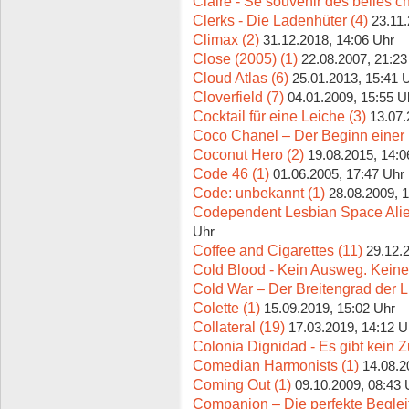
Claire - Se souvenir des belles c
Clerks - Die Ladenhüter (4)
23.11.
Climax (2)
31.12.2018, 14:06 Uhr
Close (2005) (1)
22.08.2007, 21:23
Cloud Atlas (6)
25.01.2013, 15:41 
Cloverfield (7)
04.01.2009, 15:55 U
Cocktail für eine Leiche (3)
13.07.
Coco Chanel – Der Beginn einer 
Coconut Hero (2)
19.08.2015, 14:0
Code 46 (1)
01.06.2005, 17:47 Uhr
Code: unbekannt (1)
28.08.2009, 
Codependent Lesbian Space Ali
Uhr
Coffee and Cigarettes (11)
29.12.
Cold Blood - Kein Ausweg. Keine
Cold War – Der Breitengrad der L
Colette (1)
15.09.2019, 15:02 Uhr
Collateral (19)
17.03.2019, 14:12 U
Colonia Dignidad - Es gibt kein Z
Comedian Harmonists (1)
14.08.2
Coming Out (1)
09.10.2009, 08:43 
Companion – Die perfekte Beglei