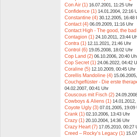
Con Air (1)
16.07.2001, 11:25 Uhr
Confidence (1)
14.01.2004, 22:16 
Constantine (4)
30.12.2005, 16:48 
Contact (4)
06.09.2009, 11:16 Uhr
Contact High - The good, the bad
Contagion (1)
24.10.2011, 23:44 U
Contra (1)
12.11.2021, 21:46 Uhr
Control (6)
19.05.2008, 18:02 Uhr
Cop Land (2)
06.10.2006, 20:40 Uh
Cop Secret (1)
24.06.2022, 04:42 
Coraline (5)
12.10.2009, 00:45 Uhr
Corellis Mandoline (4)
15.06.2005,
Couchgeflüster - Die erste thera
04.02.2007, 00:41 Uhr
Couscous mit Fisch (2)
24.09.2008
Cowboys & Aliens (1)
14.01.2012,
Coyote Ugly (3)
07.01.2005, 19:09
Crank (1)
02.10.2006, 13:43 Uhr
Crazy (1)
20.10.2004, 14:36 Uhr
Crazy Heart (7)
17.05.2010, 00:27 
Creed – Rocky’s Legacy (1)
15.07