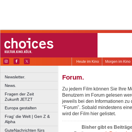
Heute im Kino
Morgen im Kino
Forum.
Newsletter.
News.
Zu jedem Film können Sie Ihre Me
Fragen der Zeit
Benutzern im Forum gelesen werd
Zukunft JETZT
jeweils bei den Informationen zu
"Forum". Sobald mindestens eine
Europa gestalten
wird der Film hier gelistet.
Frag' die Welt | Gen Z &
Alpha
Bisher gibt es Beiträg
GuteNachrichten fürs