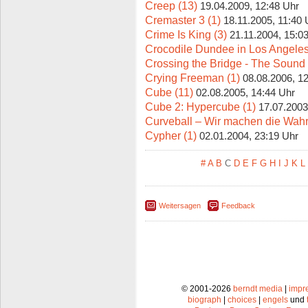
Creep (13)
19.04.2009, 12:48 Uhr
Cremaster 3 (1)
18.11.2005, 11:40 
Crime Is King (3)
21.11.2004, 15:0
Crocodile Dundee in Los Angeles
Crossing the Bridge - The Sound o
Crying Freeman (1)
08.08.2006, 1
Cube (11)
02.08.2005, 14:44 Uhr
Cube 2: Hypercube (1)
17.07.2003
Curveball – Wir machen die Wahrh
Cypher (1)
02.01.2004, 23:19 Uhr
#
A
B
C
D
E
F
G
H
I
J
K
L
Weitersagen
Feedback
© 2001-2026
berndt media
|
impr
biograph
|
choices
|
engels
und