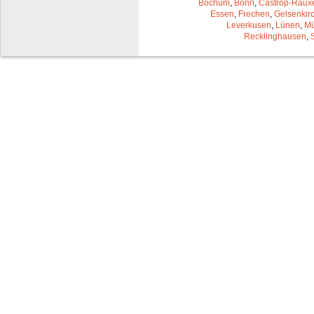
Bochum
,
Bonn
,
Castrop-Raux
Essen
,
Frechen
,
Gelsenkir
Leverkusen
,
Lünen
,
Mü
Recklinghausen
,