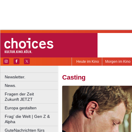
Heute im Kino
Morgen im Kino
Casting
Newsletter.
News.
Fragen der Zeit
Zukunft JETZT
Europa gestalten
Frag' die Welt | Gen Z &
Alpha
GuteNachrichten fürs