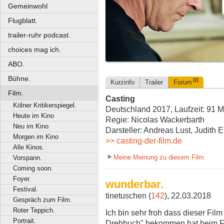
Gemeinwohl
Flugblatt.
trailer-ruhr podcast.
choices mag ich.
ABO.
Bühne.
(2)
Kurzinfo
Trailer
Forum
Film.
Casting
Kölner Kritikerspiegel.
Deutschland 2017, Laufzeit: 91 M
Heute im Kino
Regie: Nicolas Wackerbarth
Neu im Kino
Darsteller: Andreas Lust, Judith 
Morgen im Kino
>> casting-der-film.de
Alle Kinos.
Meine Meinung zu diesem Film
Vorspann.
Coming soon.
Foyer.
wunderbar.
Festival.
tinetuschen (
142
), 22.03.2018
Gespräch zum Film.
Roter Teppich.
Ich bin sehr froh dass dieser Fil
Portrait.
Drehbuch" bekommen hat beim Fi