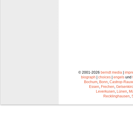
© 2001-2026
berndt media
|
impr
biograph
|
choices
|
engels
und
Bochum
,
Bonn
,
Castrop-Raux
Essen
,
Frechen
,
Gelsenkir
Leverkusen
,
Lünen
,
Mü
Recklinghausen
,