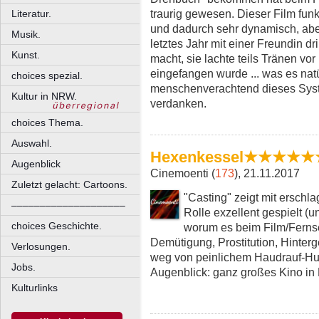
traurig gewesen. Dieser Film funkti
Literatur.
und dadurch sehr dynamisch, aber 
Musik.
letztes Jahr mit einer Freundin dr
Kunst.
macht, sie lachte teils Tränen vor
eingefangen wurde ... was es natü
choices spezial.
menschenverachtend dieses Syst
Kultur in NRW.
verdanken.
choices Thema.
Auswahl.
Hexenkessel★★★★★
Augenblick
Cinemoenti (
173
), 21.11.2017
Zuletzt gelacht: Cartoons.
"Casting" zeigt mit erschla
––––––––––––––––––––
Rolle exzellent gespielt (u
choices Geschichte.
worum es beim Film/Fernseh
Demütigung, Prostitution, Hinter
Verlosungen.
weg von peinlichem Haudrauf-Hu
Jobs.
Augenblick: ganz großes Kino in
Kulturlinks