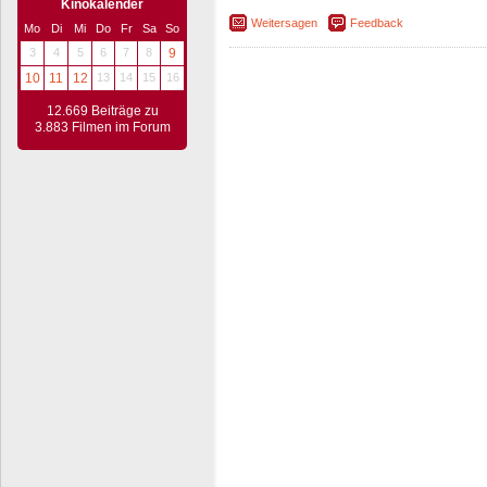
Kinokalender
Weitersagen
Feedback
Mo
Di
Mi
Do
Fr
Sa
So
3
4
5
6
7
8
9
10
11
12
13
14
15
16
12.669 Beiträge zu
3.883 Filmen im Forum