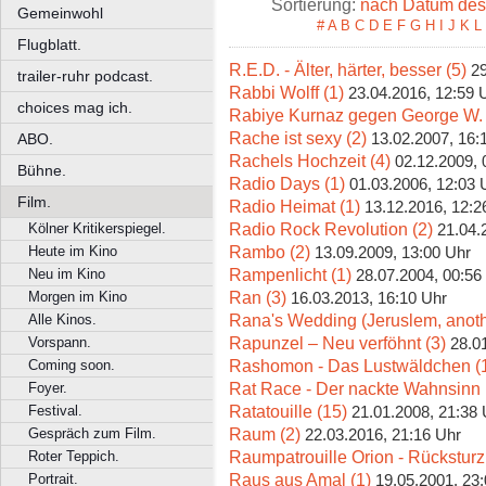
Sortierung:
nach Datum des 
Gemeinwohl
#
A
B
C
D
E
F
G
H
I
J
K
L
Flugblatt.
R.E.D. - Älter, härter, besser (5)
29
trailer-ruhr podcast.
Rabbi Wolff (1)
23.04.2016, 12:59 
choices mag ich.
Rabiye Kurnaz gegen George W. 
Rache ist sexy (2)
13.02.2007, 16:
ABO.
Rachels Hochzeit (4)
02.12.2009, 
Bühne.
Radio Days (1)
01.03.2006, 12:03 
Film.
Radio Heimat (1)
13.12.2016, 12:2
Radio Rock Revolution (2)
Kölner Kritikerspiegel.
21.04.
Rambo (2)
Heute im Kino
13.09.2009, 13:00 Uhr
Rampenlicht (1)
Neu im Kino
28.07.2004, 00:56
Ran (3)
Morgen im Kino
16.03.2013, 16:10 Uhr
Rana's Wedding (Jeruslem, anoth
Alle Kinos.
Rapunzel – Neu verföhnt (3)
Vorspann.
28.0
Rashomon - Das Lustwäldchen (
Coming soon.
Rat Race - Der nackte Wahnsinn 
Foyer.
Ratatouille (15)
Festival.
21.01.2008, 21:38 
Raum (2)
Gespräch zum Film.
22.03.2016, 21:16 Uhr
Raumpatrouille Orion - Rücksturz 
Roter Teppich.
Raus aus Amal (1)
Portrait.
19.05.2001, 23