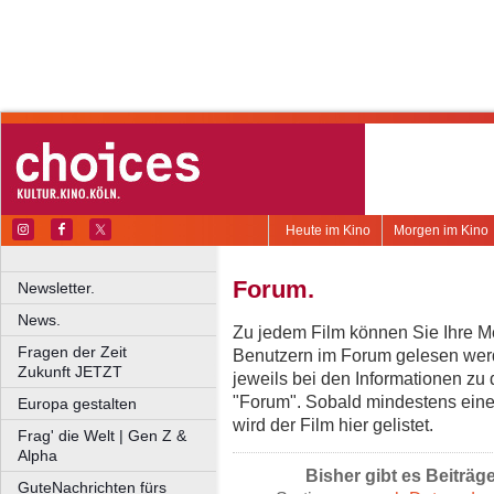
Heute im Kino
Morgen im Kino
Forum.
Newsletter.
News.
Zu jedem Film können Sie Ihre Me
Fragen der Zeit
Benutzern im Forum gelesen werd
Zukunft JETZT
jeweils bei den Informationen zu
"Forum". Sobald mindestens eine
Europa gestalten
wird der Film hier gelistet.
Frag' die Welt | Gen Z &
Alpha
Bisher gibt es Beiträg
GuteNachrichten fürs