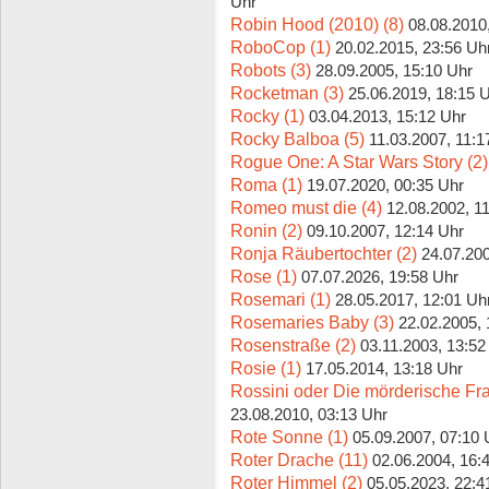
Uhr
Robin Hood (2010) (8)
08.08.2010
RoboCop (1)
20.02.2015, 23:56 Uh
Robots (3)
28.09.2005, 15:10 Uhr
Rocketman (3)
25.06.2019, 18:15 
Rocky (1)
03.04.2013, 15:12 Uhr
Rocky Balboa (5)
11.03.2007, 11:1
Rogue One: A Star Wars Story (2)
Roma (1)
19.07.2020, 00:35 Uhr
Romeo must die (4)
12.08.2002, 1
Ronin (2)
09.10.2007, 12:14 Uhr
Ronja Räubertochter (2)
24.07.200
Rose (1)
07.07.2026, 19:58 Uhr
Rosemari (1)
28.05.2017, 12:01 Uh
Rosemaries Baby (3)
22.02.2005, 
Rosenstraße (2)
03.11.2003, 13:52
Rosie (1)
17.05.2014, 13:18 Uhr
Rossini oder Die mörderische Fra
23.08.2010, 03:13 Uhr
Rote Sonne (1)
05.09.2007, 07:10 
Roter Drache (11)
02.06.2004, 16:
Roter Himmel (2)
05.05.2023, 22:4