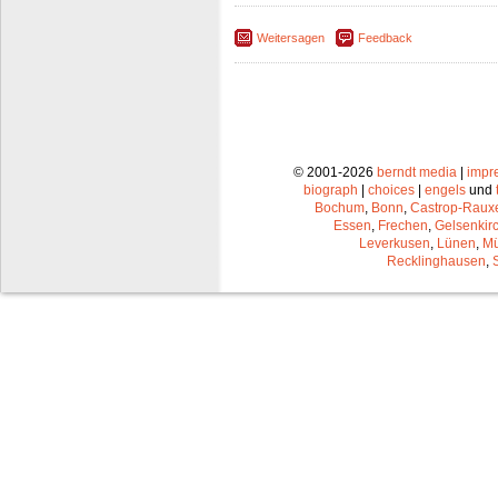
Weitersagen
Feedback
© 2001-2026
berndt media
|
impr
biograph
|
choices
|
engels
und
Bochum
,
Bonn
,
Castrop-Raux
Essen
,
Frechen
,
Gelsenkir
Leverkusen
,
Lünen
,
Mü
Recklinghausen
,