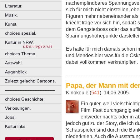
nachempfindbares Spannungsverh
Literatur.
sich für mich nicht einstellen, eh
Musik.
Figuren mehr nebeneinander als 
kriecht träge vor sich hin, soda
Kunst.
dem Gangsterboss oder das auffi
choices spezial.
Spannungshöhepunkte darstellen 
Kultur in NRW.
Es hatte für mich damals schon 
choices Thema.
und Mendes hier was für die Osk
dabei vollkommen verkrampften.
Auswahl.
Augenblick
Zuletzt gelacht: Cartoons.
Papa, der Mann mit der 
––––––––––––––––––––
Kinokeule (
541
), 14.06.2005
choices Geschichte.
Ein guter, weil vielschic
Verlosungen.
Film. Fast durchgängig seh
entweder nachts oder in 
Jobs.
jedoch gut zu der Story, die ich
Kulturlinks
Schauspieler sind durch die Ban
niederknien. Auch die Ausstattung