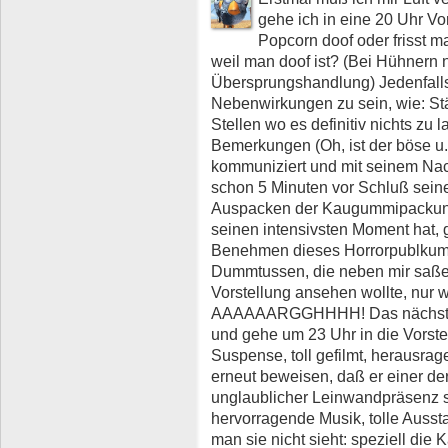
gehe ich in eine 20 Uhr V
Popcorn doof oder frisst 
weil man doof ist? (Bei Hühnern
Übersprungshandlung) Jedenfalls
Nebenwirkungen zu sein, wie: S
Stellen wo es definitiv nichts zu 
Bemerkungen (Oh, ist der böse u
kommuniziert und mit seinem Nac
schon 5 Minuten vor Schluß sein
Auspacken der Kaugummipackung n
seinen intensivsten Moment hat, 
Benehmen dieses Horrorpublkum
Dummtussen, die neben mir saßen
Vorstellung ansehen wollte, nur 
AAAAAARGGHHHH! Das nächste Ma
und gehe um 23 Uhr in die Vorste
Suspense, toll gefilmt, herausra
erneut beweisen, daß er einer d
unglaublicher Leinwandpräsenz si
hervorragende Musik, tolle Aussta
man sie nicht sieht: speziell die