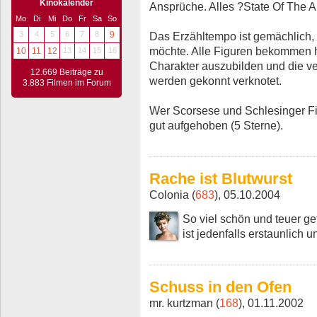
Kinokalender
Ansprüche. Alles ?State Of The Ar
Mo
Di
Mi
Do
Fr
Sa
So
Das Erzähltempo ist gemächlich,
3
4
5
6
7
8
9
möchte. Alle Figuren bekommen 
10
11
12
13
14
15
16
Charakter auszubilden und die 
12.669 Beiträge zu
werden gekonnt verknotet.
3.883 Filmen im Forum
Wer Scorsese und Schlesinger Fil
gut aufgehoben (5 Sterne).
Rache ist Blutwurst
Colonia (
683
), 05.10.2004
So viel schön und teuer ge
ist jedenfalls erstaunlich u
Schuss in den Ofen
mr. kurtzman (
168
), 01.11.2002