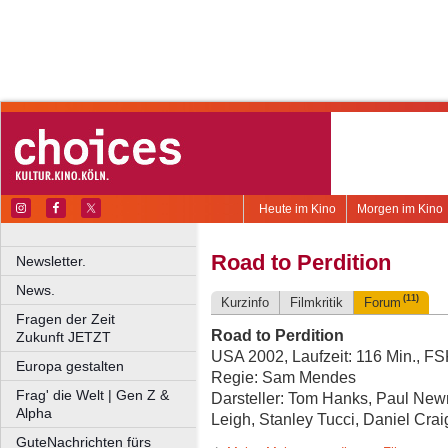
Heute im Kino
Morgen im Kino
Road to Perdition
Newsletter.
News.
(11)
Kurzinfo
Filmkritik
Forum
Fragen der Zeit
Road to Perdition
Zukunft JETZT
USA 2002, Laufzeit: 116 Min., F
Europa gestalten
Regie: Sam Mendes
Frag' die Welt | Gen Z &
Darsteller: Tom Hanks, Paul New
Alpha
Leigh, Stanley Tucci, Daniel Crai
GuteNachrichten fürs