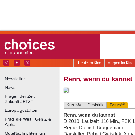
Heute im Kino
Morgen im Kino
Renn, wenn du kannst
Newsletter.
News.
Fragen der Zeit
Zukunft JETZT
(1)
Kurzinfo
Filmkritik
Forum
Europa gestalten
Renn, wenn du kannst
Frag' die Welt | Gen Z &
D 2010, Laufzeit: 116 Min., FSK 
Alpha
Regie: Dietrich Brüggemann
GuteNachrichten fürs
Darsteller: Robert Gwisdek, An