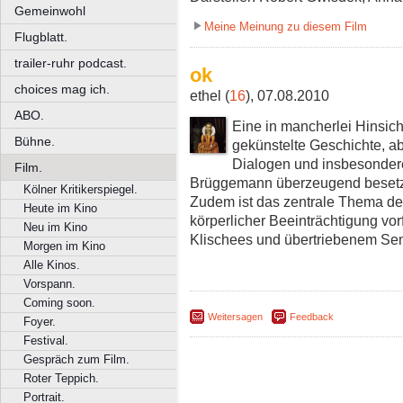
Gemeinwohl
Meine Meinung zu diesem Film
Flugblatt.
trailer-ruhr podcast.
ok
choices mag ich.
ethel (
16
), 07.08.2010
ABO.
Eine in mancherlei Hinsic
Bühne.
gekünstelte Geschichte, abe
Dialogen und insbesonder
Film.
Brüggemann überzeugend besetzt
Kölner Kritikerspiegel.
Zudem ist das zentrale Thema de
Heute im Kino
körperlicher Beeinträchtigung vorf
Neu im Kino
Klischees und übertriebenem Sen
Morgen im Kino
Alle Kinos.
Vorspann.
Coming soon.
Weitersagen
Feedback
Foyer.
Festival.
Gespräch zum Film.
Roter Teppich.
Portrait.