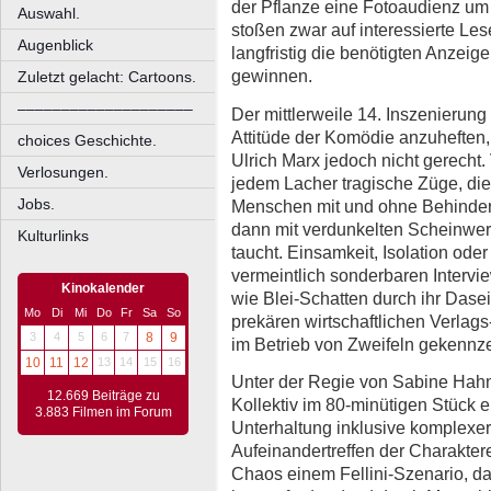
der Pflanze eine Fotoaudienz um
Auswahl.
stoßen zwar auf interessierte Les
Augenblick
langfristig die benötigten Anzei
gewinnen.
Zuletzt gelacht: Cartoons.
––––––––––––––––––––
Der mittlerweile 14. Inszenierun
Attitüde der Komödie anzuheften
choices Geschichte.
Ulrich Marx jedoch nicht gerecht.
Verlosungen.
jedem Lacher tragische Züge, die
Jobs.
Menschen mit und ohne Behinderu
dann mit verdunkelten Scheinwerf
Kulturlinks
taucht. Einsamkeit, Isolation od
vermeintlich sonderbaren Intervie
Kinokalender
wie Blei-Schatten durch ihr Dasei
Mo
Di
Mi
Do
Fr
Sa
So
prekären wirtschaftlichen Verlags
3
4
5
6
7
8
9
im Betrieb von Zweifeln gekennze
10
11
12
13
14
15
16
Unter der Regie von Sabine Hahn
12.669 Beiträge zu
Kollektiv im 80-minütigen Stück e
3.883 Filmen im Forum
Unterhaltung inklusive komplexer
Aufeinandertreffen der Charaktere
Chaos einem Fellini-Szenario, d