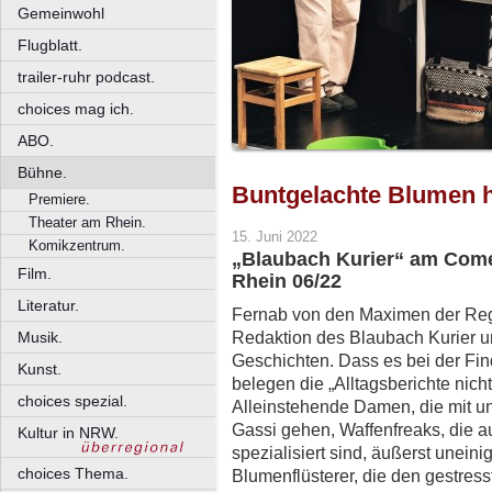
Gemeinwohl
Flugblatt.
trailer-ruhr podcast.
choices mag ich.
ABO.
Bühne.
Buntgelachte Blumen 
Premiere.
Theater am Rhein.
15. Juni 2022
Komikzentrum.
„Blaubach Kurier“ am Come
Film.
Rhein 06/22
Literatur.
Fernab von den Maximen der Re
Redaktion des Blaubach Kurier u
Musik.
Geschichten. Dass es bei der Fin
Kunst.
belegen die „Alltagsberichte nicht
choices spezial.
Alleinstehende Damen, die mit u
Gassi gehen, Waffenfreaks, die
Kultur in NRW.
spezialisiert sind, äußerst unein
choices Thema.
Blumenflüsterer, die den gestres