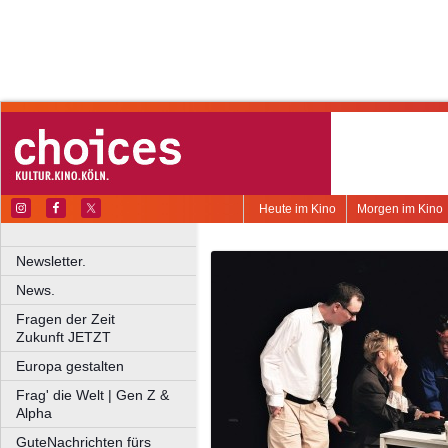
Heute im Kino
Morgen im Kino
Newsletter.
News.
Fragen der Zeit
Zukunft JETZT
Europa gestalten
Frag' die Welt | Gen Z &
Alpha
GuteNachrichten fürs