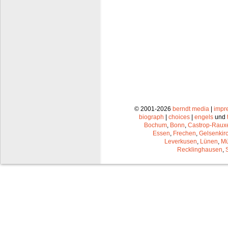
© 2001-2026
berndt media
|
impr
biograph
|
choices
|
engels
und
Bochum
,
Bonn
,
Castrop-Raux
Essen
,
Frechen
,
Gelsenkir
Leverkusen
,
Lünen
,
Mü
Recklinghausen
,