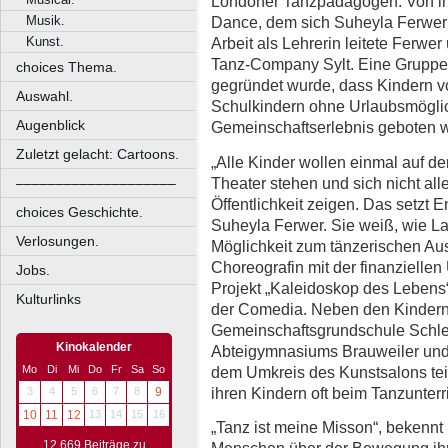
Londoner Tanzpädagogen. Von i
Musik.
Dance, dem sich Suheyla Ferwer 
Kunst.
Arbeit als Lehrerin leitete Ferwe
Tanz-Company Sylt. Eine Gruppe,
choices Thema.
gegründet wurde, dass Kindern vo
Auswahl.
Schulkindern ohne Urlaubsmöglic
Augenblick
Gemeinschaftserlebnis geboten 
Zuletzt gelacht: Cartoons.
„Alle Kinder wollen einmal auf d
Theater stehen und sich nicht all
––––––––––––––––––––
Öffentlichkeit zeigen. Das setzt En
choices Geschichte.
Suheyla Ferwer. Sie weiß, wie L
Verlosungen.
Möglichkeit zum tänzerischen Aus
Choreografin mit der finanzielle
Jobs.
Projekt „Kaleidoskop des Lebens“ 
Kulturlinks
der Comedia. Neben den Kindern
Gemeinschaftsgrundschule Schle
Kinokalender
Abteigymnasiums Brauweiler un
dem Umkreis des Kunstsalons teil.
Mo
Di
Mi
Do
Fr
Sa
So
ihren Kindern oft beim Tanzunter
3
4
5
6
7
8
9
10
11
12
13
14
15
16
„Tanz ist meine Misson“, bekennt 
12.669 Beiträge zu
Menschen über der Bewegung ihr