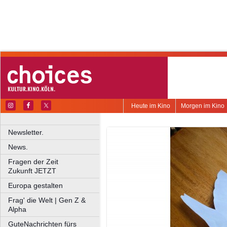
Heute im Kino
Morgen im Kino
Newsletter.
News.
Fragen der Zeit
Zukunft JETZT
Europa gestalten
Frag' die Welt | Gen Z &
Alpha
GuteNachrichten fürs