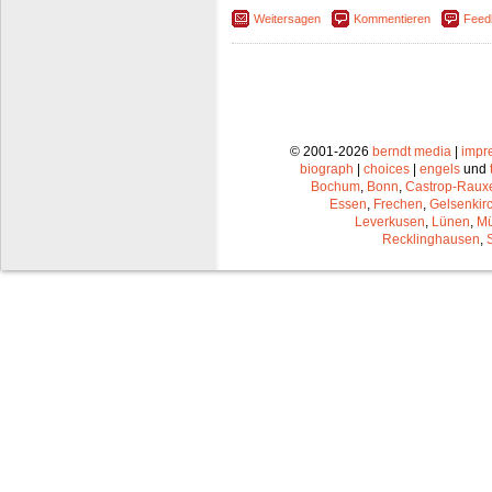
Weitersagen
Kommentieren
Feed
© 2001-2026
berndt media
|
impr
biograph
|
choices
|
engels
und
Bochum
,
Bonn
,
Castrop-Raux
Essen
,
Frechen
,
Gelsenkir
Leverkusen
,
Lünen
,
Mü
Recklinghausen
,