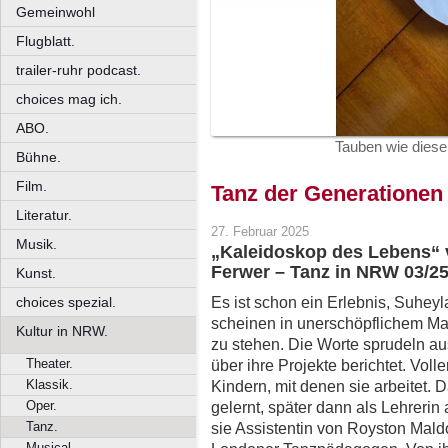
Gemeinwohl
Flugblatt.
trailer-ruhr podcast.
choices mag ich.
ABO.
Tauben wie diese
Bühne.
Film.
Tanz der Generationen
Literatur.
27. Februar 2025
Musik.
„Kaleidoskop des Lebens“ 
Ferwer – Tanz in NRW 03/2
Kunst.
Es ist schon ein Erlebnis, Suhey
choices spezial.
scheinen in unerschöpflichem M
Kultur in NRW.
zu stehen. Die Worte sprudeln au
Theater.
über ihre Projekte berichtet. Voll
Klassik.
Kindern, mit denen sie arbeitet. 
Oper.
gelernt, später dann als Lehrerin
Tanz.
sie Assistentin von Royston Ma
Musical.