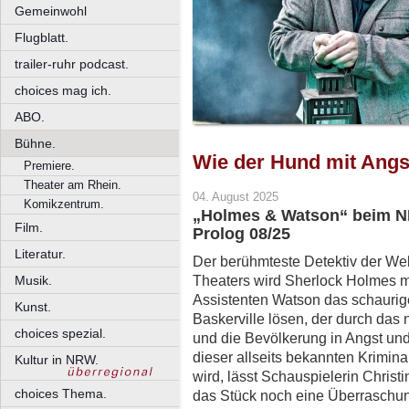
Gemeinwohl
Flugblatt.
trailer-ruhr podcast.
choices mag ich.
ABO.
Bühne.
Wie der Hund mit Angst
Premiere.
Theater am Rhein.
04. August 2025
Komikzentrum.
„Holmes & Watson“ beim NN 
Film.
Prolog 08/25
Literatur.
Der berühmteste Detektiv der Wel
Theaters wird Sherlock Holmes m
Musik.
Assistenten Watson das schauri
Kunst.
Baskerville lösen, der durch da
choices spezial.
und die Bevölkerung in Angst und
dieser allseits bekannten Krimina
Kultur in NRW.
wird, lässt Schauspielerin Christ
choices Thema.
das Stück noch eine Überraschung