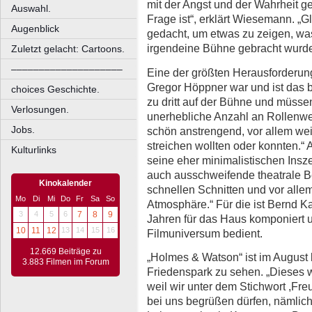
mit der Angst und der Wahrheit ge
Auswahl.
Frage ist“, erklärt Wiesemann. „G
Augenblick
gedacht, um etwas zu zeigen, was
irgendeine Bühne gebracht wurde
Zuletzt gelacht: Cartoons.
––––––––––––––––––––
Eine der größten Herausforderun
Gregor Höppner war und ist das b
choices Geschichte.
zu dritt auf der Bühne und müsse
Verlosungen.
unerhebliche Anzahl an Rollenwe
Jobs.
schön anstrengend, vor allem weil
streichen wollten oder konnten.“ 
Kulturlinks
seine eher minimalistischen Insz
auch ausschweifende theatrale 
Kinokalender
schnellen Schnitten und vor all
Mo
Di
Mi
Do
Fr
Sa
So
Atmosphäre.“ Für die ist Bernd Ka
3
4
5
6
7
8
9
Jahren für das Haus komponiert 
10
11
12
13
14
15
16
Filmuniversum bedient.
12.669 Beiträge zu
„Holmes & Watson“ ist im August b
3.883 Filmen im Forum
Friedenspark zu sehen. „Dieses
weil wir unter dem Stichwort ,Fre
bei uns begrüßen dürfen, nämlic