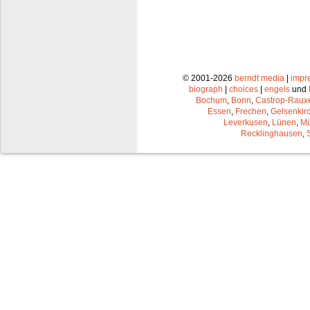
© 2001-2026
berndt media
|
impr
biograph
|
choices
|
engels
und
Bochum
,
Bonn
,
Castrop-Raux
Essen
,
Frechen
,
Gelsenkir
Leverkusen
,
Lünen
,
Mü
Recklinghausen
,