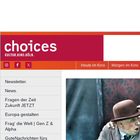
Heute im Kino
Morgen im Kino
Newsletter.
News.
Fragen der Zeit
Zukunft JETZT
Europa gestalten
Frag' die Welt | Gen Z &
Alpha
GuteNachrichten fürs