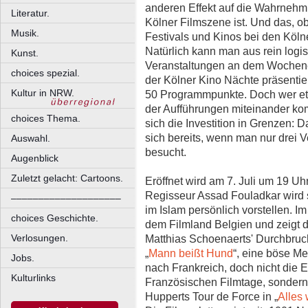
anderen Effekt auf die Wahrnehmun
Literatur.
Kölner Filmszene ist. Und das, obw
Musik.
Festivals und Kinos bei den Köln
Natürlich kann man aus rein logi
Kunst.
Veranstaltungen an dem Wochen
choices spezial.
der Kölner Kino Nächte präsentier
Kultur in NRW.
50 Programmpunkte. Doch wer etwa
der Aufführungen miteinander kom
choices Thema.
sich die Investition in Grenzen: 
sich bereits, wenn man nur drei 
Auswahl.
besucht.
Augenblick
Zuletzt gelacht: Cartoons.
Eröffnet wird am 7. Juli um 19 Uh
Regisseur Assad Fouladkar wird 
––––––––––––––––––––
im Islam persönlich vorstellen. 
choices Geschichte.
dem Filmland Belgien und zeigt d
Verlosungen.
Matthias Schoenaerts' Durchbruc
„
Mann beißt Hund
“, eine böse Me
Jobs.
nach Frankreich, doch nicht die E
Kulturlinks
Französischen Filmtage, sondern 
Hupperts Tour de Force in „
Alles