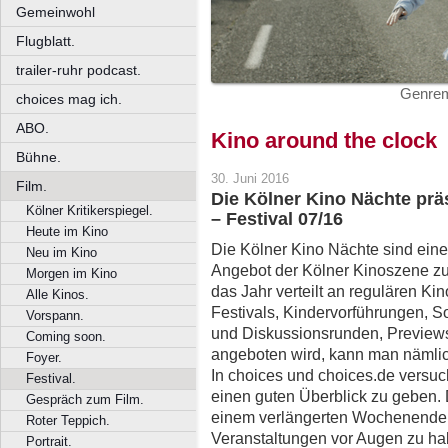
Gemeinwohl
Flugblatt.
trailer-ruhr podcast.
Genrem
choices mag ich.
ABO.
Kino around the clock
Bühne.
30. Juni 2016
Film.
Die Kölner Kino Nächte prä
Kölner Kritikerspiegel.
– Festival 07/16
Heute im Kino
Die Kölner Kino Nächte sind eine 
Neu im Kino
Angebot der Kölner Kinoszene zu
Morgen im Kino
das Jahr verteilt an regulären Ki
Alle Kinos.
Festivals, Kindervorführungen, 
Vorspann.
und Diskussionsrunden, Previews
Coming soon.
angeboten wird, kann man nämlic
Foyer.
In choices und choices.de versuc
Festival.
einen guten Überblick zu geben.
Gespräch zum Film.
einem verlängerten Wochenende 
Roter Teppich.
Veranstaltungen vor Augen zu ha
Portrait.