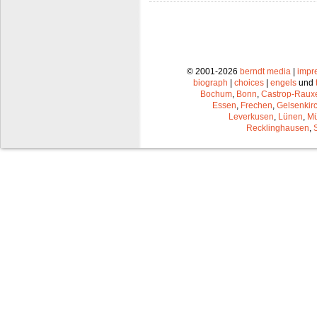
© 2001-2026
berndt media
|
impr
biograph
|
choices
|
engels
und
Bochum
,
Bonn
,
Castrop-Raux
Essen
,
Frechen
,
Gelsenkir
Leverkusen
,
Lünen
,
Mü
Recklinghausen
,