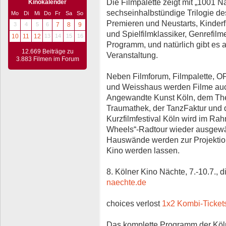
Die Filmpalette zeigt mit „1001 N
Kinokalender
sechseinhalbstündige Trilogie d
Mo
Di
Mi
Do
Fr
Sa
So
Premieren und Neustarts, Kinder
3
4
5
6
7
8
9
und Spielfilmklassiker, Genrefil
10
11
12
13
14
15
16
Programm, und natürlich gibt es 
12.669 Beiträge zu
Veranstaltung.
3.883 Filmen im Forum
Neben Filmforum, Filmpalette, O
und Weisshaus werden Filme auc
Angewandte Kunst Köln, dem Thea
Traumathek, der TanzFaktur und 
Kurzfilmfestival Köln wird im Ra
Wheels“-Radtour wieder ausgewähl
Hauswände werden zur Projektion
Kino werden lassen.
8. Kölner Kino Nächte, 7.-10.7., di
naechte.de
choices verlost
1x2 Kombi-Ticket
Das komplette Programm der Köl