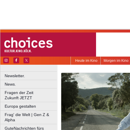
Heute im Kino
Morgen im Kino
Newsletter.
News.
Fragen der Zeit
Zukunft JETZT
Europa gestalten
Frag' die Welt | Gen Z &
Alpha
GuteNachrichten fürs