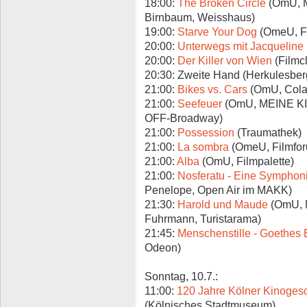
18:00:
The Broken Circle
(OmU, 
Birnbaum, Weisshaus)
19:00:
Starve Your Dog
(OmeU, F
20:00:
Unterwegs mit Jacqueline
20:00:
Der Killer von Wien
(Filmc
20:30: Zweite Hand (Herkulesber
21:00:
Bikes vs. Cars
(OmU, Cola
21:00:
Seefeuer
(OmU, MEINE KI
OFF-Broadway)
21:00:
Possession
(Traumathek)
21:00:
La sombra
(OmeU, Filmfo
21:00:
Alba
(OmU, Filmpalette)
21:00:
Nosferatu - Eine Symphon
Penelope, Open Air im MAKK)
21:30:
Harold und Maude
(OmU, 
Fuhrmann, Turistarama)
21:45:
Menschenstille - Goethes
Odeon)
Sonntag, 10.7.:
11:00:
120 Jahre Kölner Kinoges
(Kölnisches Stadtmuseum)