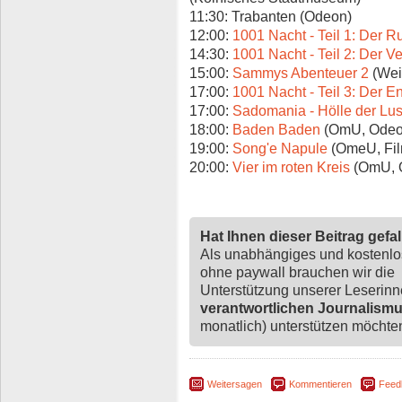
11:30: Trabanten (Odeon)
12:00:
1001 Nacht - Teil 1: Der 
14:30:
1001 Nacht - Teil 2: Der Ve
15:00:
Sammys Abenteuer 2
(Wei
17:00:
1001 Nacht - Teil 3: Der E
17:00:
Sadomania - Hölle der Lus
18:00:
Baden Baden
(OmU, Odeo
19:00:
Song'e Napule
(OmeU, Fil
20:00:
Vier im roten Kreis
(OmU, 
Hat Ihnen dieser Beitrag gefa
Als unabhängiges und kostenl
ohne paywall brauchen wir die
Unterstützung unserer Leserin
verantwortlichen Journalism
monatlich) unterstützen möchten,
Weitersagen
Kommentieren
Feed