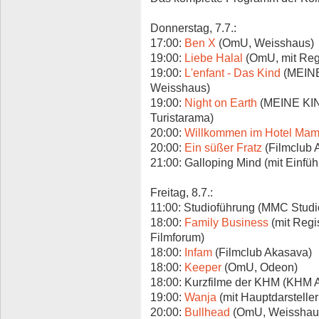
Donnerstag, 7.7.:
17:00:
Ben X
(OmU, Weisshaus)
19:00:
Liebe Halal
(OmU, mit Regi
19:00:
L'enfant - Das Kind
(MEINE
Weisshaus)
19:00:
Night on Earth
(MEINE KIN
Turistarama)
20:00:
Willkommen im Hotel Ma
20:00:
Ein süßer Fratz
(Filmclub 
21:00: Galloping Mind (mit Einfüh
Freitag, 8.7.:
11:00: Studioführung (MMC Studi
18:00:
Family Business
(mit Regi
Filmforum)
18:00:
Infam
(Filmclub Akasava)
18:00:
Keeper
(OmU, Odeon)
18:00: Kurzfilme der KHM (KHM 
19:00:
Wanja
(mit Hauptdarsteller
20:00:
Bullhead
(OmU, Weisshau