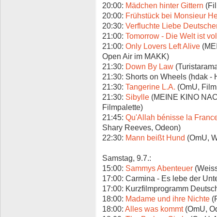
20:00:
Mädchen hinter Gittern
(Fi
20:00:
Frühstück bei Monsieur He
20:30:
Verfluchte Liebe Deutsche
21:00:
Tomorrow - Die Welt ist vo
21:00:
Only Lovers Left Alive
(MEI
Open Air im MAKK)
21:30:
Down By Law
(Turistaram
21:30: Shorts on Wheels (hdak - 
21:30:
Tangerine L.A.
(OmU, Filmp
21:30:
Sibylle
(MEINE KINO NACHT
Filmpalette)
21:45:
Qu'Allah bénisse la France
Shary Reeves, Odeon)
22:30:
Mann beißt Hund
(OmU, W
Samstag, 9.7.:
15:00:
Sammys Abenteuer
(Weis
17:00: Carmina - Es lebe der Unt
17:00: Kurzfilmprogramm Deutsche
18:00:
Madame und ihre Nichte
(
18:00:
Alles was kommt
(OmU, O