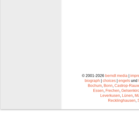
© 2001-2026
berndt media
|
impr
biograph
|
choices
|
engels
und
Bochum
,
Bonn
,
Castrop-Raux
Essen
,
Frechen
,
Gelsenkir
Leverkusen
,
Lünen
,
Mü
Recklinghausen
,