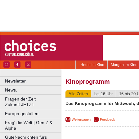
Heute im Kino
Morgen im Kino
Kinoprogramm
Newsletter.
News.
Alle Zeiten
bis 16 Uhr
16 bis 20 
Fragen der Zeit
Das Kinoprogramm für Mittwoch, 
Zukunft JETZT
Europa gestalten
Weitersagen
Feedback
Frag' die Welt | Gen Z &
Alpha
GuteNachrichten fürs