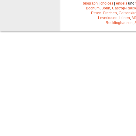
biograph
|
choices
|
engels
und
Bochum
,
Bonn
,
Castrop-Raux
Essen
,
Frechen
,
Gelsenkir
Leverkusen
,
Lünen
,
Mü
Recklinghausen
,