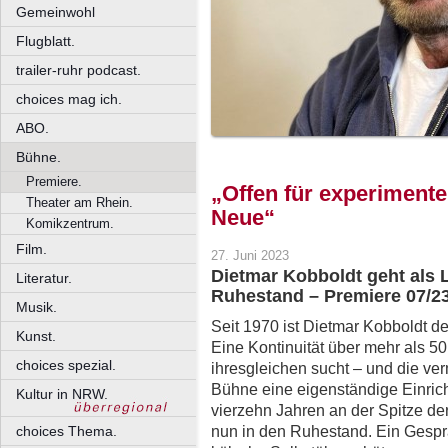
Gemeinwohl
Flugblatt.
trailer-ruhr podcast.
choices mag ich.
ABO.
Bühne.
Premiere.
„Offen für experimente
Theater am Rhein.
Neue“
Komikzentrum.
Film.
27. Juni 2023
Dietmar Kobboldt geht als 
Literatur.
Ruhestand – Premiere 07/2
Musik.
Seit 1970 ist Dietmar Kobboldt de
Kunst.
Eine Kontinuität über mehr als 50
choices spezial.
ihresgleichen sucht – und die ver
Bühne eine eigenständige Einricht
Kultur in NRW.
vierzehn Jahren an der Spitze d
nun in den Ruhestand. Ein Gesp
choices Thema.