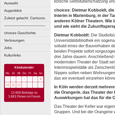
kölsche Selbstüberschätzung und
Auswahl.
choices: Dietmar Kobboldt, di
Augenblick
Interim in Marienburg, in der T
Zuletzt gelacht: Cartoons.
anderen Kölner Theatern
. Wie 
––––––––––––––––––––
und wie sieht die Zukunftspers
choices Geschichte.
Dietmar Kobboldt:
Die Studiobü
Universitätsbibliothek ein sogenan
Verlosungen.
sobald eines der Bauvorhaben der
Jobs.
beiden Projekte sofort vorgezoge
Kulturlinks
drei Jahre dauern. Anschließend 
modernsten Theater der Stadt sein
Interimsspielstätte als Zwischen
Kinokalender
Nippes sollen neben Wohnungen 
Mo
Di
Mi
Do
Fr
Sa
So
das wir eventuell einziehen könn
3
4
5
6
7
8
9
10
11
12
13
14
15
16
In Köln werden derzeit mehrere 
die Orangerie, das Theater der 
12.669 Beiträge zu
3.883 Filmen im Forum
Auswirkungen hat das für die
Das Theater der Keller war eigentl
Gruppen. Und bei der Orangerie w