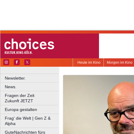
Heute im Kino
Morgen im Kino
Newsletter.
News.
Fragen der Zeit
Zukunft JETZT
Europa gestalten
Frag' die Welt | Gen Z &
Alpha
GuteNachrichten fürs