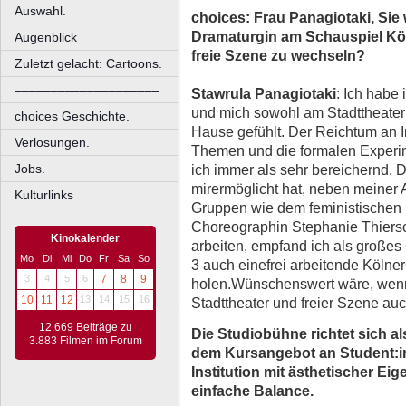
Auswahl.
choices:
Frau Panagiotaki, Sie
Dramaturgin am Schauspiel Köl
Augenblick
freie Szene zu wechseln?
Zuletzt gelacht: Cartoons.
––––––––––––––––––––
Stawrula Panagiotaki
: Ich habe
und mich sowohl am Stadttheater 
choices Geschichte.
Hause gefühlt. Der Reichtum an In
Verlosungen.
Themen und die formalen Experim
ich immer als sehr bereichernd. 
Jobs.
mirermöglicht hat, neben meiner 
Kulturlinks
Gruppen wie dem feministischen 
Choreographin Stephanie Thiers
Kinokalender
arbeiten, empfand ich als großes 
Mo
Di
Mi
Do
Fr
Sa
So
3 auch einefrei arbeitende Köln
3
4
5
6
7
8
9
holen.Wünschenswert wäre, wenn 
10
11
12
13
14
15
16
Stadttheater und freier Szene auch
12.669 Beiträge zu
Die Studiobühne richtet sich a
3.883 Filmen im Forum
dem Kursangebot an
Student:in
Institution mit ästhetischer Eig
einfache Balance.