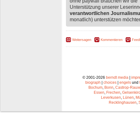
ohne paywall brauchen wir die
Unterstützung unserer Leserin
verantwortlichen Journalism
monatlich) unterstützen möchten,
Weitersagen
Kommentieren
Feed
© 2001-2026
berndt media
|
impr
biograph
|
choices
|
engels
und
Bochum
,
Bonn
,
Castrop-Raux
Essen
,
Frechen
,
Gelsenkir
Leverkusen
,
Lünen
,
Mü
Recklinghausen
,