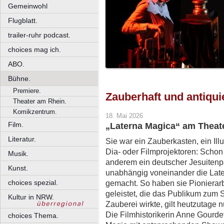
Gemeinwohl
Flugblatt.
trailer-ruhr podcast.
choices mag ich.
ABO.
Bühne.
Premiere.
Zauberhaft und antiqui
Theater am Rhein.
Komikzentrum.
18. Mai 2026
Film.
„Laterna Magica“ am Theate
Literatur.
Sie war ein Zauberkasten, ein I
Dia- oder Filmprojektoren: Schon
Musik.
anderem ein deutscher Jesuitenp
Kunst.
unabhängig voneinander die Lat
choices spezial.
gemacht. So haben sie Pionierarb
geleistet, die das Publikum zum 
Kultur in NRW.
Zauberei wirkte, gilt heutzutage n
Die Filmhistorikerin Anne Gourde
choices Thema.