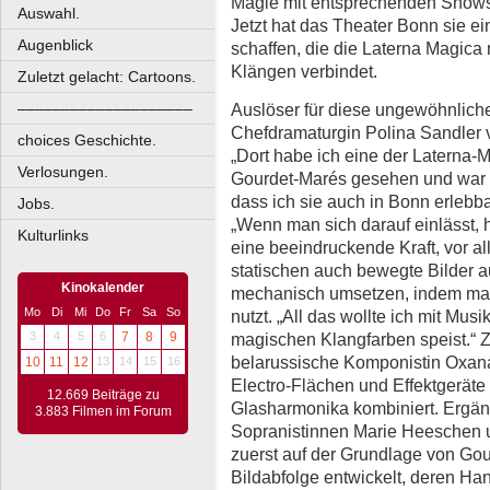
Magie mit entsprechenden Shows
Auswahl.
Jetzt hat das Theater Bonn sie e
Augenblick
schaffen, die die Laterna Magica
Klängen verbindet.
Zuletzt gelacht: Cartoons.
Auslöser für diese ungewöhnlich
––––––––––––––––––––
Chefdramaturgin Polina Sandler v
choices Geschichte.
„Dort habe ich eine der Laterna
Verlosungen.
Gourdet-Marés gesehen und war v
dass ich sie auch in Bonn erlebba
Jobs.
„Wenn man sich darauf einlässt, 
Kulturlinks
eine beeindruckende Kraft, vor 
statischen auch bewegte Bilder au
Kinokalender
mechanisch umsetzen, indem ma
Mo
Di
Mi
Do
Fr
Sa
So
nutzt. „All das wollte ich mit Mus
magischen Klangfarben speist.“ 
3
4
5
6
7
8
9
belarussische Komponistin Oxan
10
11
12
13
14
15
16
Electro-Flächen und Effektgerät
12.669 Beiträge zu
Glasharmonika kombiniert. Ergänz
3.883 Filmen im Forum
Sopranistinnen Marie Heeschen u
zuerst auf der Grundlage von Go
Bildabfolge entwickelt, deren Ha