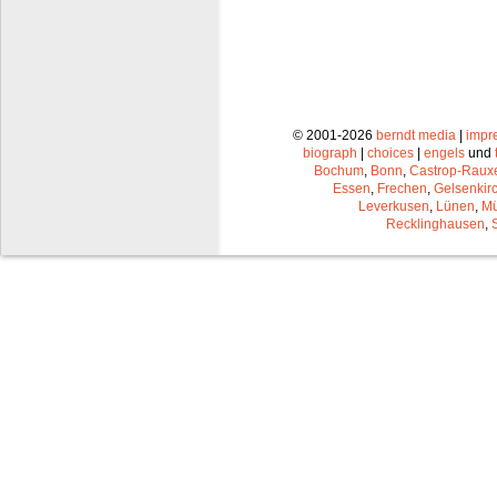
© 2001-2026
berndt media
|
impr
biograph
|
choices
|
engels
und
Bochum
,
Bonn
,
Castrop-Raux
Essen
,
Frechen
,
Gelsenkir
Leverkusen
,
Lünen
,
Mü
Recklinghausen
,