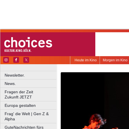
Heute im Kino
Morgen im Kino
Newsletter.
News.
Fragen der Zeit
Zukunft JETZT
Europa gestalten
Frag' die Welt | Gen Z &
Alpha
GuteNachrichten fürs