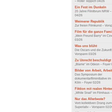
– Roter Teppich 04/26
Ein Fest im Dunkeln
20 Jahre Filmforum NRW – 
04/26
Weimerer Republik
Zur freien Filmkunst – Vor
Film für die ganze Fami
„Mein Freund Barry“ im Ci
03/26
Was uns blüht
Die Oscars und die Zukunft 
Vorspann 03/26
Zu Unrecht beschuldigt
„Blame“ im Odeon – Foyer 
Bilder von Arbeit, Arbei
Das Symposium der
dokumentarfilminitiative im
Köln – Foyer 02/26
Fiktion mit realen Hint
„White Snail“ im Filmhaus 
Nur das Allerbeste?
Vom kollektiven Drang zum r
Superlativ – Vorspann 02/2