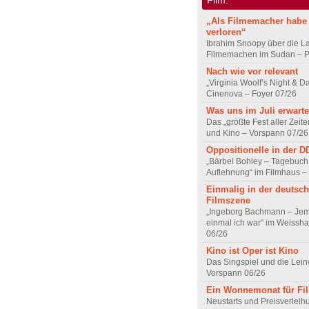
„Als Filmemacher habe 
verloren“
Ibrahim Snoopy über die L
Filmemachen im Sudan – Po
Nach wie vor relevant
„Virginia Woolf’s Night & D
Cinenova – Foyer 07/26
Was uns im Juli erwarte
Das „größte Fest aller Zeite
und Kino – Vorspann 07/26
Oppositionelle in der 
„Bärbel Bohley – Tagebuch
Auflehnung“ im Filmhaus –
Einmalig in der deutsc
Filmszene
„Ingeborg Bachmann – Jem
einmal ich war“ im Weissha
06/26
Kino ist Oper ist Kino
Das Singspiel und die Lei
Vorspann 06/26
Ein Wonnemonat für Fi
Neustarts und Preisverlei