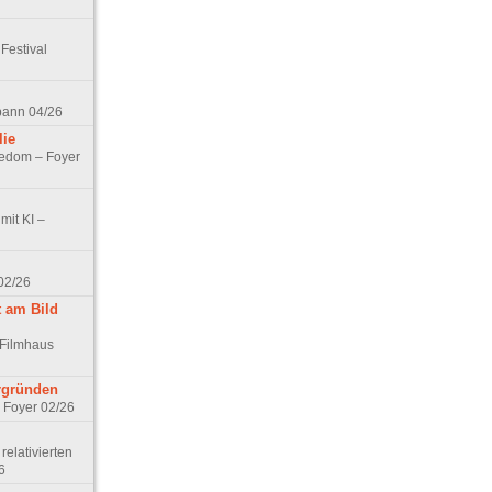
Festival
spann 04/26
lie
nedom – Foyer
mit KI –
02/26
t am Bild
 Filmhaus
ergründen
– Foyer 02/26
elativierten
6