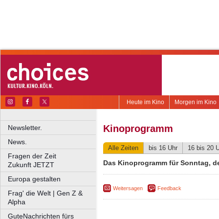
Heute im Kino
Morgen im Kino
Kinoprogramm
Newsletter.
News.
Alle Zeiten
bis 16 Uhr
16 bis 20 
Fragen der Zeit
Das Kinoprogramm für Sonntag, de
Zukunft JETZT
Europa gestalten
Weitersagen
Feedback
Frag' die Welt | Gen Z &
Alpha
GuteNachrichten fürs