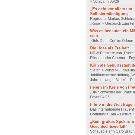
– Vorspann 05/26
„Es geht vor allem um
Selbstermächtigung“
Regisseur Markus Schleinz
„Rose“ – Gespräch zum Fil
Was es bedeutet, ein M
sein
„Girls Don’t Cry“ im Odeon
Die Hose als Freiheit
NRW-Premiere von „Rose“
Düsseldorfer Cinema – Foy
Köln als Geburtsstadt d
Stefanie Wüster-Bludau übe
Jubiläumsveranstaltung „Wi
Jahre bewegte Bilder“ – Por
Feiern im Kreis von Fr
„Die Schwester der Braut“ 
Foyer 04/26
Filme in die Welt tragen
Das Internationale Frauenfi
Dortmund+Köln – Festival 
„Kein großes Spektrum
Geschlechtsvielfalt“
Schauspielerin Caro Braun