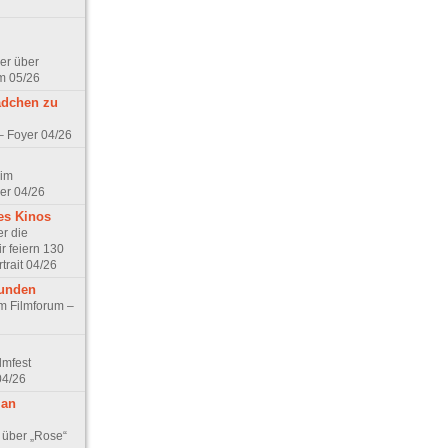
er über
m 05/26
ädchen zu
 – Foyer 04/26
 im
er 04/26
es Kinos
r die
r feiern 130
trait 04/26
eunden
im Filmforum –
lmfest
04/26
 an
 über „Rose“