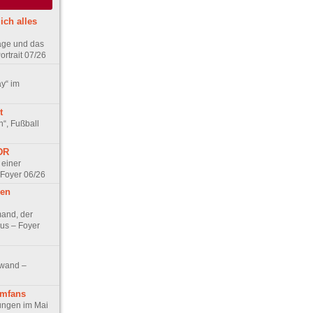
ich alles
age und das
rtrait 07/26
ay“ im
t
n“, Fußball
DDR
 einer
 Foyer 06/26
hen
and, der
us – Foyer
nwand –
lmfans
hungen im Mai