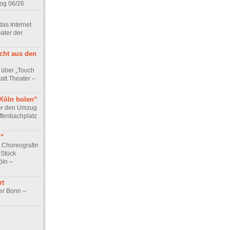
og 06/26
as Internet
ater der
icht aus den
 über „Touch
att Theater –
 Köln holen“
ber den Umzug
ffenbachplatz
?“
 Choreografin
 Stück
öln –
rt
er Bonn –