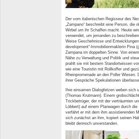
Der vom italienischen Regisseur des Neor
„Zampano“ beschreibt eine Person, die 
Wirbel um ihr Schaffen macht. Heute wi
verwendet, um jemanden zu beschreiben, 
Weise Geschehnisse und Entwicklungen st
development“-Immobilienmaklerin Pina (ge
Zampana im doppelten Sinne. Von einem 
Nähe zu Verwaltung und Politik und steu
prahlt sie mit bestem Standortwissen vo
wie eine Touristin mit Rollkoffer und gez
Rheinpromenade an den Poller Wiesen. D
ihrer Gespräche Spekulationen überlasse
Ihre einsamen Dialogfetzen weben sich 
(Thomas Krutmann). Einem grobschlächt
Trickbetrüger, der mit der verträumten 
Löbbert) auf einem Planwagen durch die 
verfährt er mit dem ihm assistierenden Mä
sich zunächst an ihm, kopiert seinen Hab
bleibt dennoch unverstanden.