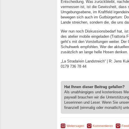
Entscheidung. Was zurückbleibt, nachde
vermessen ist, ist die Gewissheit, dass s
Umgebungsebene, im Kraftfeld irgendein
bewegen sich auch im Gutbürgertum: Dort 
Lande streichen, sondern die, die uns da
Wer nun noch Diskussionsbedarf hat, is
des atelier mobile eingeladen (Trattoria
geht’s mit den Vorstellungen weiter. Der
Schuhwerk empfohlen. Wer der aktuellen Z
zusätzlich an lange helle Hosen denken.
„La Strada/ein Landstreich“ | R: Jens Kuk
0179 736 78 44
Hat Ihnen dieser Beitrag gefallen?
Als unabhängiges und kostenloses M
paywall brauchen wir die Unterstützun
Leserinnen und Leser. Wenn Sie unse
finanziell (einmalig oder monatlich) unt
Weitersagen
Kommentieren
Feed