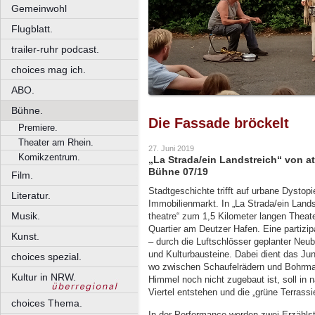
Gemeinwohl
Flugblatt.
trailer-ruhr podcast.
choices mag ich.
ABO.
Bühne.
Die Fassade bröckelt
Premiere.
Theater am Rhein.
27. Juni 2019
Komikzentrum.
„La Strada/ein Landstreich“ von a
Bühne 07/19
Film.
Stadtgeschichte trifft auf urbane Dystop
Literatur.
Immobilienmarkt. In „La Strada/ein Landstr
Musik.
theatre“ zum 1,5 Kilometer langen Theat
Quartier am Deutzer Hafen. Eine partizi
Kunst.
– durch die Luftschlösser geplanter Neu
und Kulturbausteine. Dabei dient das Jun
choices spezial.
wo zwischen Schaufelrädern und Bohrmasc
Kultur in NRW.
Himmel noch nicht zugebaut ist, soll in 
Viertel entstehen und die „grüne Terras
choices Thema.
In der Performance werden zwei Erzählst