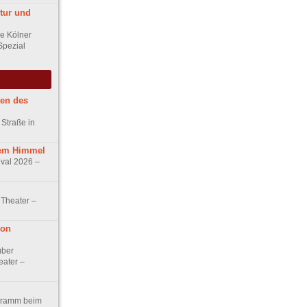
tur und
ie Kölner
Spezial
ten des
 Straße in
iem Himmel
ival 2026 –
Theater –
von
über
eater –
gramm beim