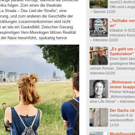
raum13 droht d
ka folgen. Zum einen die theatrale
Otto-und-Lange
 „La Strada – Das Lied der Straße“, eine
– Spezial 11/20
rung, und zum anderen die Geschäfte der
„Teilhabe vo
Erzählungen zusammenkommen wird nicht
an“
t an wie ein Gaukelbild: Zwischen Gesang
Initiative X-SÜD
espinstigen Vers-Monologen blitzen Realität
inklusives Kun
 der Nase herumführt, spukartig hervor.
– Interview 10/20
„Es geht um 
Spekulation“
Enno Stahl übe
gestiegene Mie
seinen Roman „Sanierungs
Interview 02/20
„Wohnraum w
immer knapp
Philine Velhag
„Wohnungsbesi
eine Life-Show“ – Interview
Der Dachs ist
Gebäude 9 ist
wiedereröffnet 
11/19
Modellprojekt