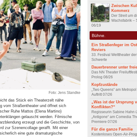
Zwischen Kul
Kommerz
Der Streit um d
Wachsfabrik – 
06/19
Bühne.
Ein Straßenfeger im Os
Reviers
33. Festival Welttheater der
Schwerte
Dauerbrenner unter fre
Das NN Theater Freiluftfest
Prolog 08/26
Kopfzustände
„Two Queens“ am Metropol 
Foto: Jens Standke
Auftritt 07/26
cht das Stück ein Theaterzelt nähe
„Was ist der Ursprung 
g vom Straßentheater und öffnet sich
Konflikten?“
ischer Ruhe Mattos (Elena Martino)
Regisseurin Sabine Hahn 
tenklängen gelauscht werden. Filmische
„Antigone“ am Comedia Th
Premiere 07/26
arzblendung erzeugt und die Geschichte, von
rd zur Szenencollage gerafft. Mit einer
Für die ganze Familie
icherlich eine gute dramaturgische
Kostenloses Open-Air-Pro