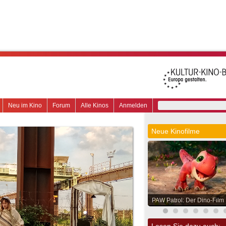
Neu im Kino
Forum
Alle Kinos
Anmelden
Neue Kinofilme
PAW Patrol: Der Dino-Film
Lesen Sie dazu auch: