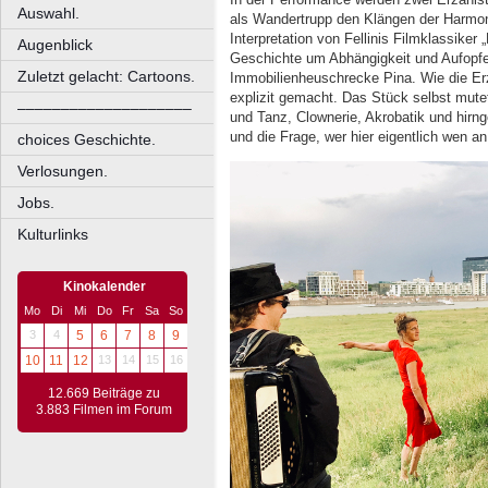
Auswahl.
als Wandertrupp den Klängen der Harmoni
Interpretation von Fellinis Filmklassiker
Augenblick
Geschichte um Abhängigkeit und Aufopfe
Zuletzt gelacht: Cartoons.
Immobilienheuschrecke Pina. Wie die 
explizit gemacht. Das Stück selbst mute
––––––––––––––––––––
und Tanz, Clownerie, Akrobatik und hirng
und die Frage, wer hier eigentlich wen an
choices Geschichte.
Verlosungen.
Jobs.
Kulturlinks
Kinokalender
Mo
Di
Mi
Do
Fr
Sa
So
3
4
5
6
7
8
9
10
11
12
13
14
15
16
12.669 Beiträge zu
3.883 Filmen im Forum