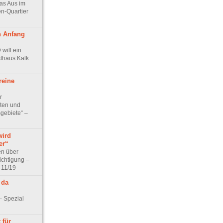
as Aus im
n-Quartier
n Anfang
 will ein
sthaus Kalk
reine
r
ten und
gebiete“ –
ird
er“
en über
chtigung –
 11/19
 da
– Spezial
 für