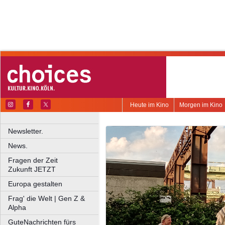
Heute im Kino
Morgen im Kino
Newsletter.
News.
Fragen der Zeit
Zukunft JETZT
Europa gestalten
Frag' die Welt | Gen Z &
Alpha
GuteNachrichten fürs