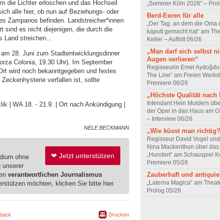
m die Lichter erloschen und das Hochseil
„Sommer Köln 2026“ – Prol
ich alle hier, ob nun auf Beziehungs- oder
Berd-Eeren für alle
es Zampanos befinden. Landstreicher*innen
„Der Tag, an dem die Oma d
sind es nicht diejenigen, die durch die
kaputt gemacht hat“ am The
s Land streichen...
Keller – Auftritt 06/26
„Man darf sich selbst n
t am 28. Juni zum Stadtentwicklungsdinner
Augen verlieren“
 Forza Colonia, 19.30 Uhr). Im September
Regisseurin Emel Aydoğdu
 Ort wird noch bekanntgegeben und festes
The Line“ am Freien Werkst
eckenhysterie verfallen ist, sollte
Premiere 06/26
„Höchste Qualität nach
Intendant Hein Mulders ü
lik | WA 18. - 21.9. | Ort nach Ankündigung |
der Oper in das Haus am O
– Interview 06/26
NELE BECKMANN
„Wie küsst man richtig
Regisseur David Vogel und
Nina Mackenthun über das
„Hundert“ am Schauspiel K
❤ Jetzt unterstützen
edium ohne
Premiere 05/26
g unserer
ren
verantwortlichen Journalismus
Zauberhaft und antiquie
„Laterna Magica“ am Theat
erstützen möchten, klicken Sie bitte hier.
Prolog 05/26
back
Drucken