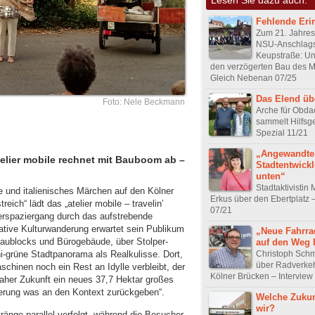
Fehlende Eri
Zum 21. Jahres
NSU-Anschlags
Keupstraße: U
den verzögerten Bau des 
Gleich Nebenan 07/25
Das Elend üb
Foto: Nele Beckmann
Arche für Obda
sammelt Hilfsg
Spezial 11/21
„Angewandte
telier mobile rechnet mit Bauboom ab –
Stadtentwick
unten“
Stadtaktivistin
ie und italienisches Märchen auf den Kölner
Erkus über den Ebertplatz –
eich“ lädt das „atelier mobile – travelin’
07/21
erspaziergang durch das aufstrebende
pative Kulturwanderung erwartet sein Publikum
„Neue Fahrra
baublocks und Bürogebäude, über Stolper-
auf den Weg 
Christoph Schm
i-grüne Stadtpanorama als Realkulisse. Dort,
über Radverkeh
hinen noch ein Rest an Idylle verbleibt, der
Kölner Brücken – Interview
naher Zukunft ein neues 37,7 Hektar großes
sierung was an den Kontext zurückgeben“.
Welche Zukun
wir?
ränge parallel verfolgt, während die Besucher