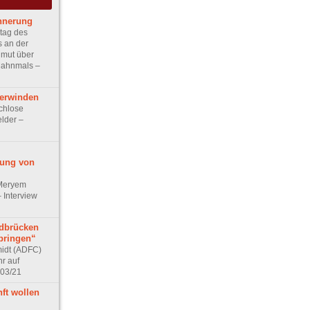
nnerung
tag des
 an der
nmut über
Mahnmals –
erwinden
chlose
elder –
lung von
 Meryem
 Interview
dbrücken
bringen“
idt (ADFC)
r auf
 03/21
ft wollen