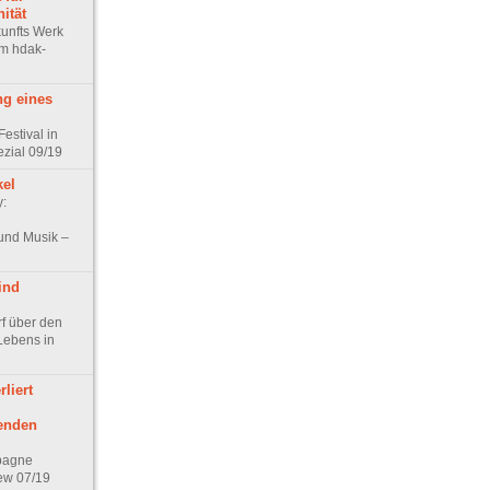
ität
unfts Werk
im hdak-
g eines
estival in
ezial 09/19
kel
y:
und Musik –
ind
rf über den
Lebens in
liert
benden
mpagne
iew 07/19