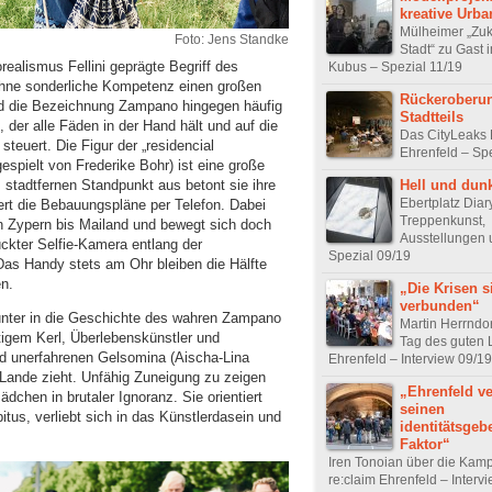
kreative Urban
Mülheimer „Zuk
Foto: Jens Standke
Stadt“ zu Gast 
ealismus Fellini geprägte Begriff des
Kubus – Spezial 11/19
ohne sonderliche Kompetenz einen großen
Rückeroberun
rd die Bezeichnung Zampano hingegen häufig
Stadtteils
der alle Fäden in der Hand hält und auf die
Das CityLeaks F
euert. Die Figur der „residencial
Ehrenfeld – Sp
spielt von Frederike Bohr) ist eine große
Hell und dun
stadtfernen Standpunkt aus betont sie ihre
Ebertplatz Diar
ert die Bebauungspläne per Telefon. Dabei
Treppenkunst,
n Zypern bis Mailand und bewegt sich doch
Ausstellungen 
ückter Selfie-Kamera entlang der
Spezial 09/19
as Handy stets am Ohr bleiben die Hälfte
n.
„Die Krisen s
verbunden“
unter in die Geschichte des wahren Zampano
Martin Herrndo
igem Kerl, Überlebenskünstler und
Tag des guten 
und unerfahrenen Gelsomina (Aischa-Lina
Ehrenfeld – Interview 09/19
Lande zieht. Unfähig Zuneigung zu zeigen
„Ehrenfeld ver
dchen in brutaler Ignoranz. Sie orientiert
seinen
itus, verliebt sich in das Künstlerdasein und
identitätsge
Faktor“
Iren Tonoian über die Ka
re:claim Ehrenfeld – Interv