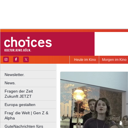
Heute im Kino
Morgen im Kino
Newsletter.
News.
Fragen der Zeit
Zukunft JETZT
Europa gestalten
Frag' die Welt | Gen Z &
Alpha
GuteNachrichten fürs