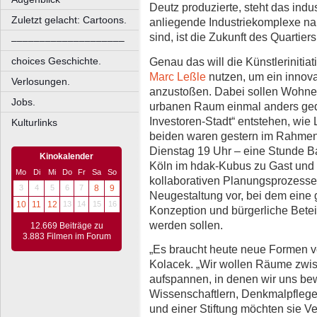
Deutz produzierte, steht das indu
Zuletzt gelacht: Cartoons.
anliegende Industriekomplexe n
sind, ist die Zukunft des Quartiers
––––––––––––––––––––
Genau das will die Künstleriniti
choices Geschichte.
Marc Leßle
nutzen, um ein innova
Verlosungen.
anzustoßen. Dabei sollen Wohnen
Jobs.
urbanen Raum einmal anders ged
Investoren-Stadt“ entstehen, wie
Kulturlinks
beiden waren gestern im Rahmen 
Dienstag 19 Uhr – eine Stunde Ba
Kinokalender
Köln im hdak-Kubus zu Gast und s
Mo
Di
Mi
Do
Fr
Sa
So
kollaborativen Planungsprozesses
3
4
5
6
7
8
9
Neugestaltung vor, bei dem eine 
10
11
12
13
14
15
16
Konzeption und bürgerliche Bete
werden sollen.
12.669 Beiträge zu
3.883 Filmen im Forum
„Es braucht heute neue Formen v
Kolacek. „Wir wollen Räume zwi
aufspannen, in denen wir uns be
Wissenschaftlern, Denkmalpfleger
und einer Stiftung möchten sie 