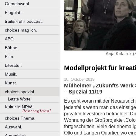
Gemeinwohl
Flugblatt.
trailer-ruhr podcast.
choices mag ich.
ABO.
Bühne.
Anja Kolacek (3
Film.
Literatur.
Modellprojekt für kreat
Musik.
30. Oktober 2019
Kunst.
Mülheimer „Zukunfts Werk 
– Spezial 11/19
choices spezial.
Letzte Worte.
Es geht voran mit der Neuausric
Kultur in NRW.
jedenfalls wenn man das einstige 
privaten Investoren betrachtet. D
choices Thema.
Wohnung der Großprojekte „Cologn
fortgeschritten, viele der ehemal
Auswahl.
Otto und Langen Quartier, wo ei
Augenblick