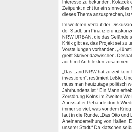
Interesse zu bekunden. Kolacek er
Zeitpunkt nicht für ein sinnvolles M
dieses Thema anzusprechen, ist ve
Im weiteren Verlauf der Diskussio
der Stadt, um Finanzierungskonz
NRW.URBAN, die das Gelände sei
Kritik gibt es, das Projekt sei zu
Vorstellungen vorhanden. „Künstl
greift Skriver dazwischen. Deshal
auch mit Architekten zusammen.
„Das Land NRW hat zurzeit kein I
investieren“, resümiert Leßle. Und
muss man heutzutage politisch wer
Jahrhunderts ist.“ Ein Mann erheb
Zerstörung Kölns im Zweiten Wel
Abriss alter Gebäude durch Wied
immer so viel, was vor dem Krieg 
laut in die Runde. „Das Otto und L
Aneinanderreihung von Hallen. Es i
unserer Stadt.“ Da klatschen selb