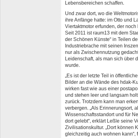
Lebensbereichen schaffen.
Und zwar dort, wo die Weltmotor
ihre Anfänge hatte: im Otto und L
Viertaktmotor erfunden, der noch 
Seit 2011 ist raum13 mit dem Sta
der Schönen Künste“ in Teilen des
Industriebrache mit seinen Insz
nur als Zwischennutzung gedacht,
Leidenschaft, als man sich über 
wurde.
„Es ist der letzte Teil in öffentli
Bilder an die Wände des hdak-Kub
wirken fast wie aus einer postapo
und stehen leer und langsam holt
zurück. Trotzdem kann man erken
verbergen. „Als Erinnerungsort, a
Wissenschaftsstandort und für 
dort gelebt“, erklärt Leßle seine 
Zivilisationskultur. „Dort könne
gleichzeitig auch wohnen kann“, 