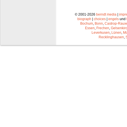
© 2001-2026
berndt media
|
impr
biograph
|
choices
|
engels
und
Bochum
,
Bonn
,
Castrop-Raux
Essen
,
Frechen
,
Gelsenkir
Leverkusen
,
Lünen
,
Mü
Recklinghausen
,