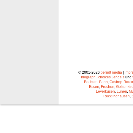
© 2001-2026
berndt media
|
impr
biograph
|
choices
|
engels
und
Bochum
,
Bonn
,
Castrop-Raux
Essen
,
Frechen
,
Gelsenkir
Leverkusen
,
Lünen
,
Mü
Recklinghausen
,