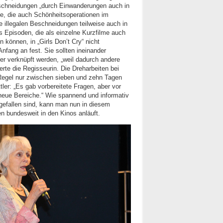
schneidungen „durch Einwanderungen auch in
te, die auch Schönheitsoperationen im
 illegalen Beschneidungen teilweise auch in
 Episoden, die als einzelne Kurzfilme auch
n können, in „Girls Don’t Cry“ nicht
nfang an fest. Sie sollten ineinander
r verknüpft werden, „weil dadurch andere
rte die Regisseurin. Die Dreharbeiten bei
r Regel nur zwischen sieben und zehn Tagen
tler: „Es gab vorbereitete Fragen, aber vor
z neue Bereiche.“ Wie spannend und informativ
efallen sind, kann man nun in diesem
n bundesweit in den Kinos anläuft.