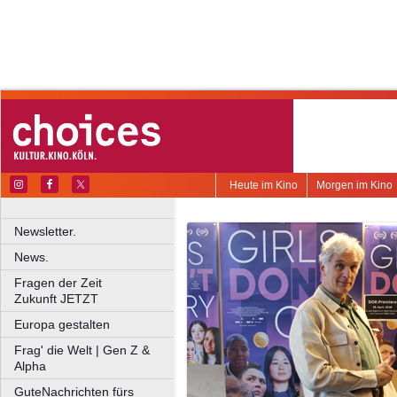
Heute im Kino
Morgen im Kino
Newsletter.
News.
Fragen der Zeit
Zukunft JETZT
Europa gestalten
Frag' die Welt | Gen Z &
Alpha
GuteNachrichten fürs