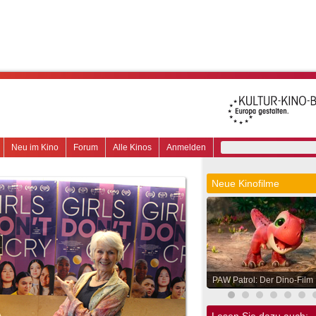
Neu im Kino
Forum
Alle Kinos
Anmelden
Neue Kinofilme
PAW Patrol: Der Dino-Film
Lesen Sie dazu auch: