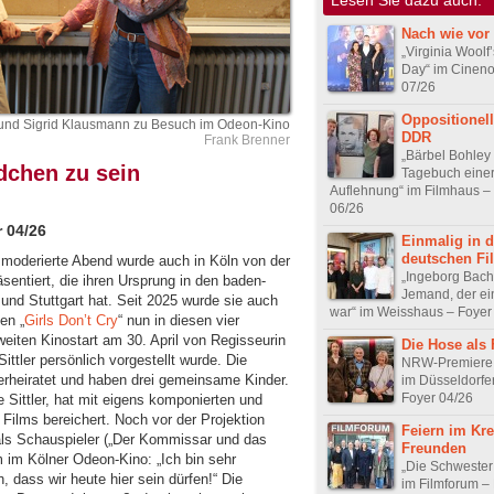
Nach wie vor 
„Virginia Woolf
Day“ im Cineno
07/26
Oppositionell
r und Sigrid Klausmann zu Besuch im Odeon-Kino
DDR
Frank Brenner
„Bärbel Bohley
dchen zu sein
Tagebuch eine
Auflehnung“ im Filmhaus –
06/26
r 04/26
Einmalig in d
deutschen Fi
ğ moderierte Abend wurde auch in Köln von der
„Ingeborg Bac
sentiert, die ihren Ursprung in den baden-
Jemand, der ei
nd Stuttgart hat. Seit 2025 wurde sie auch
war“ im Weisshaus – Foyer
en „
Girls Don’t Cry
“ nun in diesen vier
eiten Kinostart am 30. April von Regisseurin
Die Hose als 
ttler persönlich vorgestellt wurde. Die
NRW-Premiere 
erheiratet und haben drei gemeinsame Kinder.
im Düsseldorfe
Foyer 04/26
e Sittler, hat mit eigens komponierten und
ilms bereichert. Noch vor der Projektion
Feiern im Kre
m als Schauspieler („Der Kommissar und das
Freunden
 im Kölner Odeon-Kino: „Ich bin sehr
„Die Schwester 
, dass wir heute hier sein dürfen!“ Die
im Filmforum –