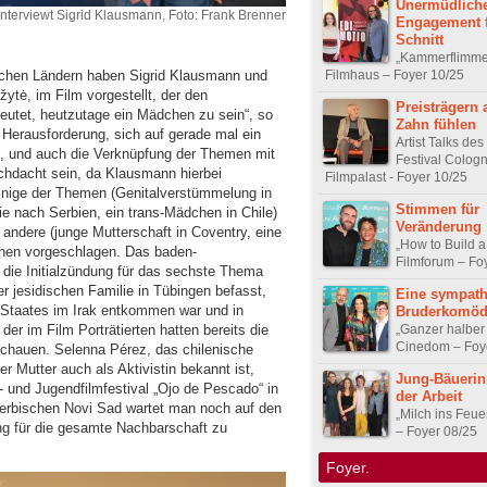
Unermüdlich
nterviewt Sigrid Klausmann, Foto: Frank Brenner
Engagement f
Schnitt
„Kammerflimme
Filmhaus – Foyer 10/25
chen Ländern haben Sigrid Klausmann und
žytė, im Film vorgestellt, der den
Preisträgern 
eutet, heutzutage ein Mädchen zu sein“, so
Zahn fühlen
 Herausforderung, sich auf gerade mal ein
Artist Talks des
 und auch die Verknüpfung der Themen mit
Festival Colog
hdacht sein, da Klausmann hierbei
Filmpalast - Foyer 10/25
Einige der Themen (Genitalverstümmelung in
Stimmen für
 nach Serbien, ein trans-Mädchen in Chile)
Veränderung
andere (junge Mutterschaft in Coventry, eine
„How to Build a
hnen vorgeschlagen. Das baden-
Filmforum – Fo
die Initialzündung für das sechste Thema
er jesidischen Familie in Tübingen befasst,
Eine sympath
n Staates im Irak entkommen war und in
Bruderkomöd
„Ganzer halber
der im Film Porträtierten hatten bereits die
Cinedom – Foy
uschauen. Selenna Pérez, das chilenische
Mutter auch als Aktivistin bekannt ist,
Jung-Bäuerin
- und Jugendfilmfestival „Ojo de Pescado“ in
der Arbeit
 serbischen Novi Sad wartet man noch auf den
„Milch ins Feu
ng für die gesamte Nachbarschaft zu
– Foyer 08/25
Foyer.