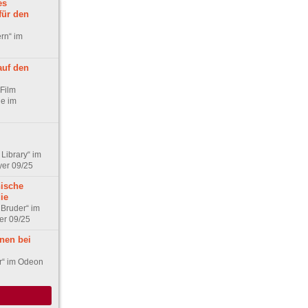
es
ür den
rn“ im
auf den
 Film
ne im
 Library“ im
yer 09/25
ische
ie
 Bruder“ im
er 09/25
nen bei
er“ im Odeon