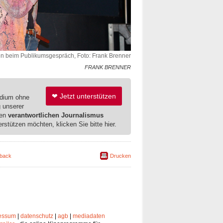
n beim Publikumsgespräch, Foto: Frank Brenner
FRANK BRENNER
❤ Jetzt unterstützen
edium ohne
g unserer
ren
verantwortlichen Journalismus
erstützen möchten, klicken Sie bitte hier.
back
Drucken
essum
|
datenschutz
|
agb
|
mediadaten