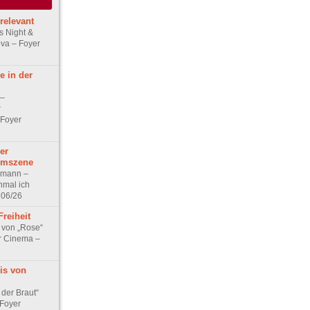
relevant
’s Night &
va – Foyer
e in der
 –
r
 Foyer
er
lmszene
hmann –
nmal ich
 06/26
Freiheit
von „Rose“
r Cinema –
is von
der Braut“
 Foyer