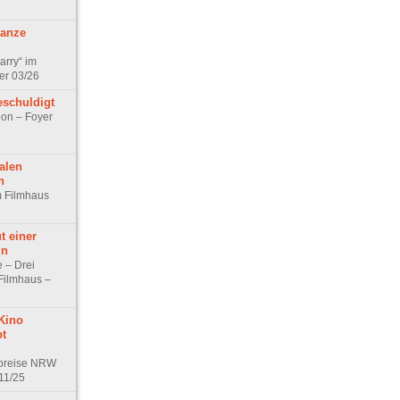
ganze
arry“ im
er 03/26
eschuldigt
on – Foyer
ealen
n
m Filmhaus
t einer
in
 – Drei
Filmhaus –
Kino
bt
preise NRW
11/25