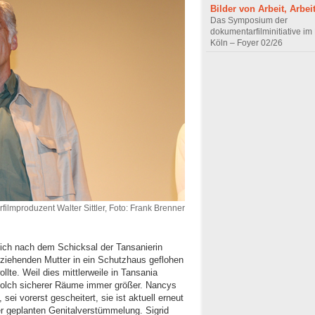
Bilder von Arbeit, Arbei
Das Symposium der
dokumentarfilminitiative im
Köln – Foyer 02/26
ilmproduzent Walter Sittler, Foto: Frank Brenner
ich nach dem Schicksal der Tansanierin
 erziehenden Mutter in ein Schutzhaus geflohen
llte. Weil dies mittlerweile in Tansania
f solch sicherer Räume immer größer. Nancys
 sei vorerst gescheitert, sie ist aktuell erneut
er geplanten Genitalverstümmelung. Sigrid