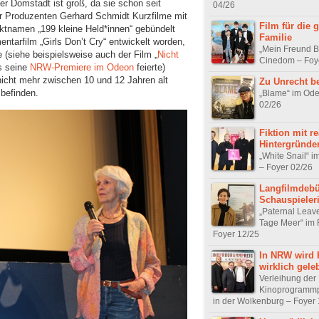
er Domstadt ist groß, da sie schon seit
04/26
r Produzenten Gerhard Schmidt Kurzfilme mit
Film für die 
ektnamen „199 kleine Held*innen“ gebündelt
Familie
ntarfilm „Girls Don’t Cry“ entwickelt worden,
„Mein Freund B
 (siehe beispielsweise auch der Film „
Nicht
Cinedom – Foy
ls seine
NRW-Premiere im Odeon
feierte)
e nicht mehr zwischen 10 und 12 Jahren alt
Zu Unrecht b
 befinden.
„Blame“ im Ode
02/26
Fiktion mit r
Hintergründe
„White Snail“ i
– Foyer 02/26
Langfilmdebü
Schauspieler
„Paternal Leave
Tage Meer“ im 
Foyer 12/25
In NRW wird 
wirklich gele
Verleihung der
Kinoprogramm
in der Wolkenburg – Foyer 