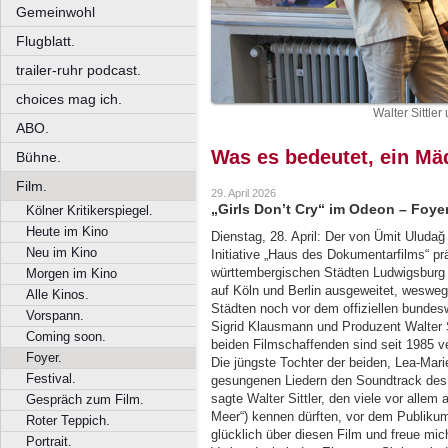
Gemeinwohl
Flugblatt.
trailer-ruhr podcast.
choices mag ich.
Walter Sittle
ABO.
Was es bedeutet, ein Mä
Bühne.
Film.
29. April 2026
„Girls Don’t Cry“ im Odeon – Foye
Kölner Kritikerspiegel.
Heute im Kino
Dienstag, 28. April: Der von Ümit Uluda
Neu im Kino
Initiative „Haus des Dokumentarfilms“ prä
württembergischen Städten Ludwigsburg u
Morgen im Kino
auf Köln und Berlin ausgeweitet, wesweg
Alle Kinos.
Städten noch vor dem offiziellen bundesw
Vorspann.
Sigrid Klausmann und Produzent Walter Si
Coming soon.
beiden Filmschaffenden sind seit 1985 v
Foyer.
Die jüngste Tochter der beiden, Lea-Mari
Festival.
gesungenen Liedern den Soundtrack des F
sagte Walter Sittler, den viele vor alle
Gespräch zum Film.
Meer“) kennen dürften, vor dem Publikum
Roter Teppich.
glücklich über diesen Film und freue mich
Portrait.