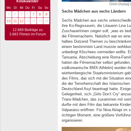
Kinokalender
Ümit Uludağ i
Mo
Di
Mi
Do
Fr
Sa
So
Sechs Mädchen aus sechs Ländern
3
4
5
6
7
8
9
Sechs Mädchen aus sechs unterschiedli
10
11
12
13
14
15
16
ihre Ko-Regisseurin, die Litauerin Lina Lu
12.669 Beiträge zu
ZuschauerInnen zeigen soll, „was es bed
3.883 Filmen im Forum
die Filmemacherin. Natürlich war es eine
halbes Dutzend Themen zu beschränken,
einem bestimmten Land musste wohldurc
unbedingt Klischees vermeiden wollte. 
Tansania, Abschiebung eine Roma-Familie
hatten die Filmemacher selbst gefunden, 
südkoreanische BMX-Athletin) wurden i
württembergische Staatsministerium gab 
des Films, das sich mit der Situation ein
die der Terrorherrschaft des Islamische
Deutschland Asyl beantragt hatte. Einige 
Gelegenheit, sich „Girls Don’t Cry“ anz
Trans-Mädchen, das zusammen mit seiner 
durfte mit dem Film das bekannte Kinder
Valparaiso eröffnen. Für Nina Aklapi im
richtigen Moment, eine größere Vorführu
organisieren.