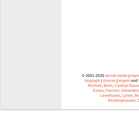
© 2001-2026
berndt media
|
impr
biograph
|
choices
|
engels
und
Bochum
,
Bonn
,
Castrop-Raux
Essen
,
Frechen
,
Gelsenkir
Leverkusen
,
Lünen
,
Mü
Recklinghausen
,