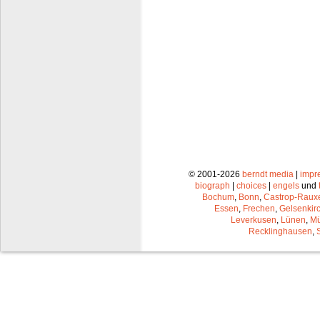
© 2001-2026
berndt media
|
impr
biograph
|
choices
|
engels
und
Bochum
,
Bonn
,
Castrop-Raux
Essen
,
Frechen
,
Gelsenkir
Leverkusen
,
Lünen
,
Mü
Recklinghausen
,