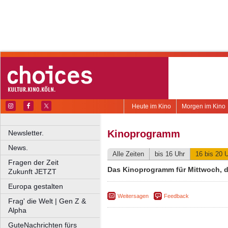
Heute im Kino
Morgen im Kino
Kinoprogramm
Newsletter.
News.
Alle Zeiten
bis 16 Uhr
16 bis 20 
Fragen der Zeit
Das Kinoprogramm für Mittwoch, d
Zukunft JETZT
Europa gestalten
Weitersagen
Feedback
Frag' die Welt | Gen Z &
Alpha
GuteNachrichten fürs