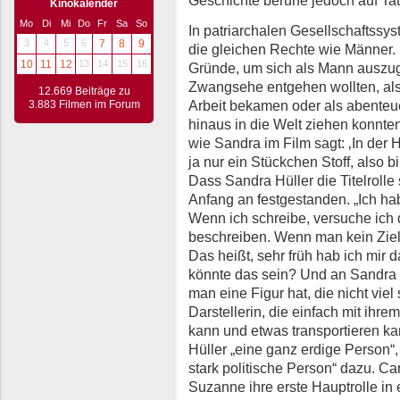
Kinokalender
Mo
Di
Mi
Do
Fr
Sa
So
In patriarchalen Gesellschaftssy
3
4
5
6
7
8
9
die gleichen Rechte wie Männer. 
10
11
12
13
14
15
16
Gründe, um sich als Mann auszuge
Zwangsehe entgehen wollten, als
12.669 Beiträge zu
Arbeit bekamen oder als abenteue
3.883 Filmen im Forum
hinaus in die Welt ziehen konnten
wie Sandra im Film sagt: ‚In der 
ja nur ein Stückchen Stoff, also bi
Dass Sandra Hüller die Titelrolle 
Anfang an festgestanden. „Ich h
Wenn ich schreibe, versuche ich 
beschreiben. Wenn man kein Ziel
Das heißt, sehr früh hab ich mir
könnte das sein? Und an Sandra 
man eine Figur hat, die nicht viel
Darstellerin, die einfach mit ihre
kann und etwas transportieren ka
Hüller „eine ganz erdige Person“, 
stark politische Person“ dazu. Ca
Suzanne ihre erste Hauptrolle in 