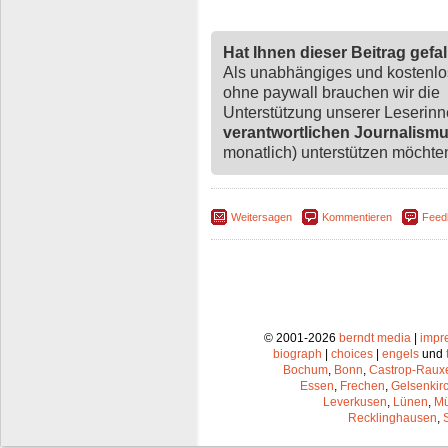
Hat Ihnen dieser Beitrag gefa
Als unabhängiges und kostenl
ohne paywall brauchen wir die
Unterstützung unserer Leserin
verantwortlichen Journalism
monatlich) unterstützen möchten,
Weitersagen
Kommentieren
Feed
© 2001-2026
berndt media
|
impr
biograph
|
choices
|
engels
und
Bochum
,
Bonn
,
Castrop-Raux
Essen
,
Frechen
,
Gelsenkir
Leverkusen
,
Lünen
,
Mü
Recklinghausen
,