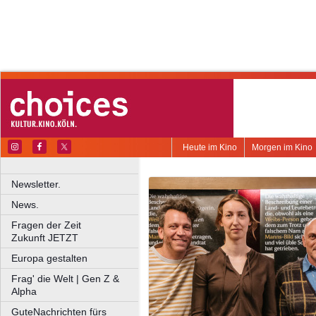
Heute im Kino
Morgen im Kino
Newsletter.
News.
Fragen der Zeit
Zukunft JETZT
Europa gestalten
Frag' die Welt | Gen Z &
Alpha
GuteNachrichten fürs