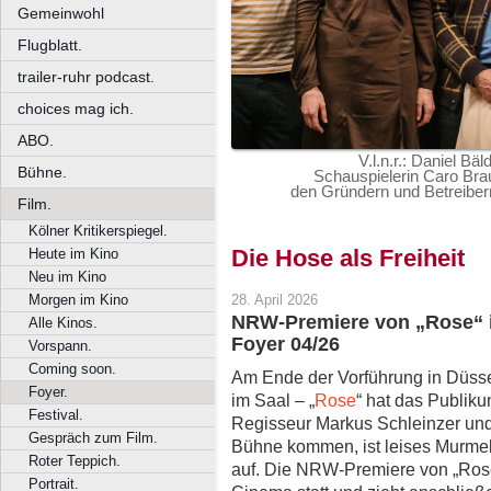
Gemeinwohl
Flugblatt.
trailer-ruhr podcast.
choices mag ich.
ABO.
V.l.n.r.: Daniel B
Bühne.
Schauspielerin Caro Bra
den Gründern und Betreiber
Film.
Kölner Kritikerspiegel.
Die Hose als Freiheit
Heute im Kino
Neu im Kino
Morgen im Kino
28. April 2026
NRW-Premiere von „Rose“ 
Alle Kinos.
Foyer 04/26
Vorspann.
Coming soon.
Am Ende der Vorführung in Düssel
Foyer.
im Saal – „
Rose
“ hat das Publikum
Festival.
Regisseur Markus Schleinzer und
Gespräch zum Film.
Bühne kommen, ist leises Murmel
Roter Teppich.
auf. Die NRW-Premiere von „Rose
Portrait.