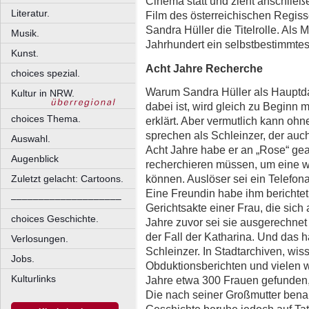
Cinema statt und zieht anschlie
Literatur.
Film des österreichischen Regiss
Sandra Hüller die Titelrolle. Als 
Musik.
Jahrhundert ein selbstbestimmtes
Kunst.
Acht Jahre Recherche
choices spezial.
Warum Sandra Hüller als Hauptda
Kultur in NRW.
dabei ist, wird gleich zu Beginn 
choices Thema.
erklärt. Aber vermutlich kann oh
sprechen als Schleinzer, der auc
Auswahl.
Acht Jahre habe er an „Rose“ gear
Augenblick
recherchieren müssen, um eine w
können. Auslöser sei ein Telefo
Zuletzt gelacht: Cartoons.
Eine Freundin habe ihm berichtet,
––––––––––––––––––––
Gerichtsakte einer Frau, die sic
choices Geschichte.
Jahre zuvor sei sie ausgerechnet
der Fall der Katharina. Und das ha
Verlosungen.
Schleinzer. In Stadtarchiven, wis
Jobs.
Obduktionsberichten und vielen w
Kulturlinks
Jahre etwa 300 Frauen gefunden, 
Die nach seiner Großmutter benann
Geschichte beruhe jedoch auf Ta