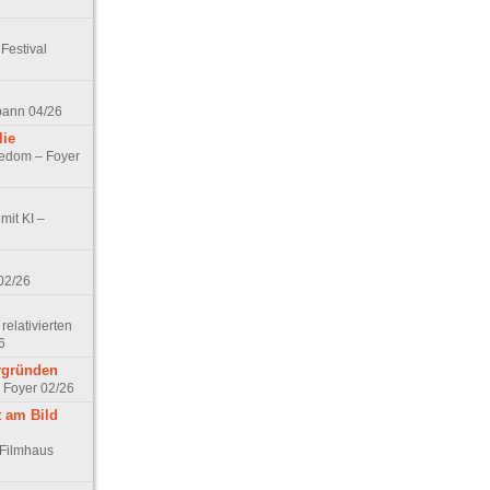
Festival
spann 04/26
lie
nedom – Foyer
mit KI –
02/26
elativierten
6
ergründen
– Foyer 02/26
t am Bild
 Filmhaus