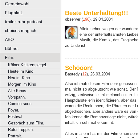
Gemeinwohl
Beste Unterhaltung!!!
Flugblatt.
observer (
198
), 19.04.2004
trailer-ruhr podcast.
Allein schon wegen der wunderb
choices mag ich.
eine der unterhaltsamsten Liebes
ABO.
Musik, die Komik, das Tragische.
zu Ende ist.
Bühne.
Film.
Kölner Kritikerspiegel.
Schööön!
Heute im Kino
Bastedy (
12
), 26.03.2004
Neu im Kino
Also ich hab diesen Film sehr genossen
Morgen im Kino
mal nicht so abgelutscht wie sonst. Der 
Alle Kinos.
witzig, zeitweise leicht melancholisch. I
Vorspann.
Hauptdarstellerin identifizieren, aber d
Coming soon.
waren die Reaktionen, die Phrasen der 
Foyer.
abgedroschen, aber anders wäre es von 
Festival.
Ich kenne die Romanvorlage nicht, würde
inhaltlich sehr nahe kommt.
Gespräch zum Film.
Roter Teppich.
Alles in allem hat mir der Film einen se
Portrait.