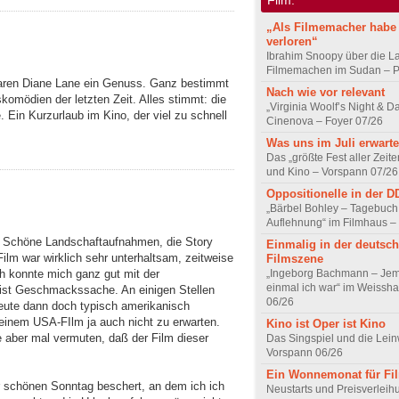
„Als Filmemacher habe 
verloren“
Ibrahim Snoopy über die L
Filmemachen im Sudan – Po
aren Diane Lane ein Genuss. Ganz bestimmt
Nach wie vor relevant
komödien der letzten Zeit. Alles stimmt: die
„Virginia Woolf’s Night & D
 Ein Kurzurlaub im Kino, der viel zu schnell
Cinenova – Foyer 07/26
Was uns im Juli erwarte
Das „größte Fest aller Zeite
und Kino – Vorspann 07/26
Oppositionelle in der 
„Bärbel Bohley – Tagebuch
Auflehnung“ im Filmhaus –
. Schöne Landschaftaufnahmen, die Story
Einmalig in der deutsc
Film war wirklich sehr unterhaltsam, zeitweise
Filmszene
„Ingeborg Bachmann – Jem
ch konnte mich ganz gut mit der
einmal ich war“ im Weissha
as ist Geschmackssache. An einigen Stellen
06/26
Leute dann doch typisch amerikanisch
einem USA-FIlm ja auch nicht zu erwarten.
Kino ist Oper ist Kino
 aber mal vermuten, daß der Film dieser
Das Singspiel und die Lei
Vorspann 06/26
Ein Wonnemonat für Fi
hr schönen Sonntag beschert, an dem ich ich
Neustarts und Preisverlei