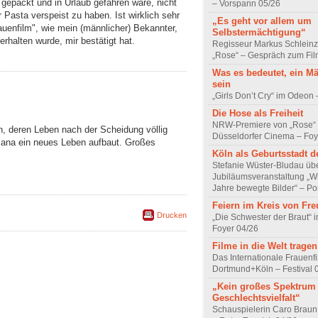
gepackt und in Urlaub gefahren wäre, nicht
– Vorspann 05/26
 Pasta verspeist zu haben. Ist wirklich sehr
„Es geht vor allem um
auenfilm", wie mein (männlicher) Bekannter,
Selbstermächtigung“
erhalten wurde, mir bestätigt hat.
Regisseur Markus Schleinz
„Rose“ – Gespräch zum Fil
Was es bedeutet, ein M
sein
„Girls Don’t Cry“ im Odeon
Die Hose als Freiheit
NRW-Premiere von „Rose“
in, deren Leben nach der Scheidung völlig
Düsseldorfer Cinema – Foy
cana ein neues Leben aufbaut. Großes
Köln als Geburtsstadt d
Stefanie Wüster-Bludau übe
Jubiläumsveranstaltung „Wi
Jahre bewegte Bilder“ – Por
Feiern im Kreis von Fr
Drucken
„Die Schwester der Braut“ 
Foyer 04/26
Filme in die Welt tragen
Das Internationale Frauenfi
Dortmund+Köln – Festival 
„Kein großes Spektrum
Geschlechtsvielfalt“
Schauspielerin Caro Braun