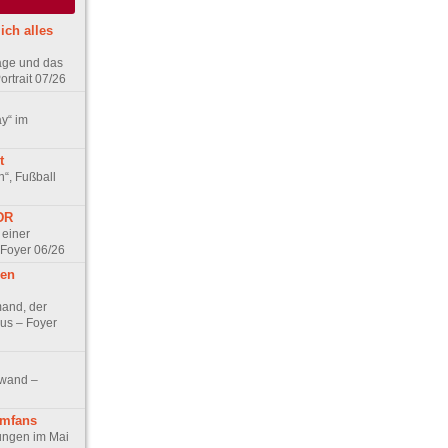
ich alles
age und das
rtrait 07/26
ay“ im
t
n“, Fußball
DDR
 einer
 Foyer 06/26
hen
and, der
us – Foyer
nwand –
lmfans
hungen im Mai