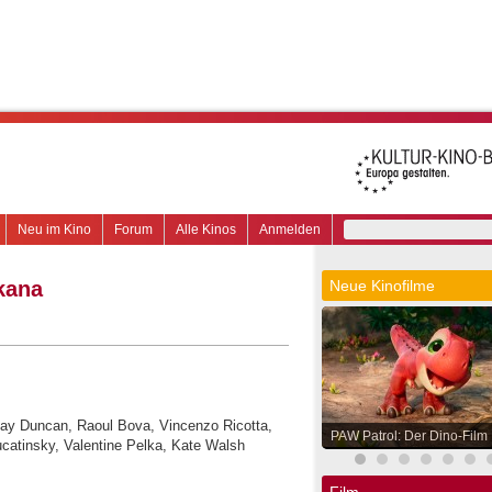
Neu im Kino
Forum
Alle Kinos
Anmelden
kana
Neue Kinofilme
say Duncan, Raoul Bova, Vincenzo Ricotta,
PAW Patrol: Der Dino-Film
ucatinsky, Valentine Pelka, Kate Walsh
Film.