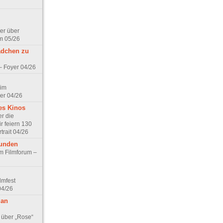
er über
m 05/26
ädchen zu
 – Foyer 04/26
 im
er 04/26
es Kinos
r die
r feiern 130
trait 04/26
eunden
im Filmforum –
lmfest
04/26
 an
 über „Rose“