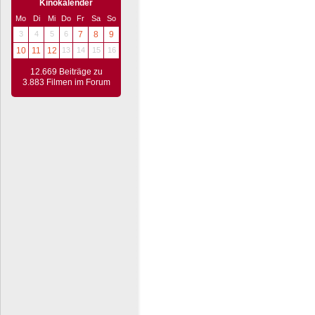
Kinokalender
Mo
Di
Mi
Do
Fr
Sa
So
3
4
5
6
7
8
9
10
11
12
13
14
15
16
12.669 Beiträge zu
3.883 Filmen im Forum