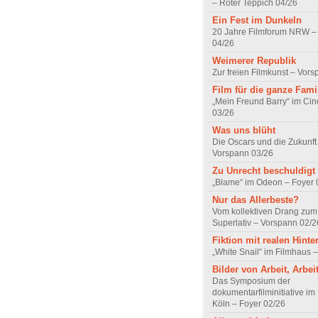
– Roter Teppich 04/26
Ein Fest im Dunkeln
20 Jahre Filmforum NRW – 
04/26
Weimerer Republik
Zur freien Filmkunst – Vor
Film für die ganze Fami
„Mein Freund Barry“ im Ci
03/26
Was uns blüht
Die Oscars und die Zukunft 
Vorspann 03/26
Zu Unrecht beschuldigt
„Blame“ im Odeon – Foyer 
Nur das Allerbeste?
Vom kollektiven Drang zum r
Superlativ – Vorspann 02/2
Fiktion mit realen Hint
„White Snail“ im Filmhaus 
Bilder von Arbeit, Arbei
Das Symposium der
dokumentarfilminitiative im
Köln – Foyer 02/26