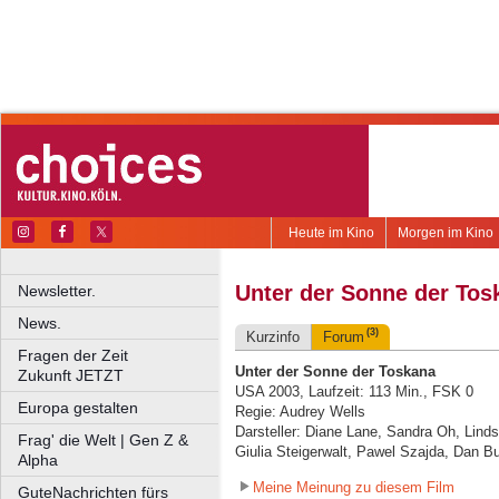
Heute im Kino
Morgen im Kino
Unter der Sonne der Tos
Newsletter.
News.
(3)
Kurzinfo
Forum
Fragen der Zeit
Unter der Sonne der Toskana
Zukunft JETZT
USA 2003, Laufzeit: 113 Min., FSK 0
Europa gestalten
Regie: Audrey Wells
Darsteller: Diane Lane, Sandra Oh, Lind
Frag' die Welt | Gen Z &
Giulia Steigerwalt, Pawel Szajda, Dan B
Alpha
Meine Meinung zu diesem Film
GuteNachrichten fürs