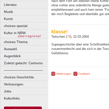
nach dem Film am liebsten meine Koffer 
Literatur.
ohne vorher eine ordentliche Menge guter
empfehlenswert und auch kein reiner "Fr
Musik.
der mich Begleitete und ebenfalls gut unt
Kunst.
choices spezial.
klasse!
Kultur in NRW.
Tetischeri (
79
), 22.03.2004
choices Thema.
Supergeschichte über eine Schriftsteller
zusammenbricht und die sich in der Tos
Auswahl.
Gefühlskino.
Augenblick
Zuletzt gelacht: Cartoons.
––––––––––––––––––––
Weitersagen
Feedback
choices Geschichte.
Verlosungen.
Jobs.
Kulturlinks