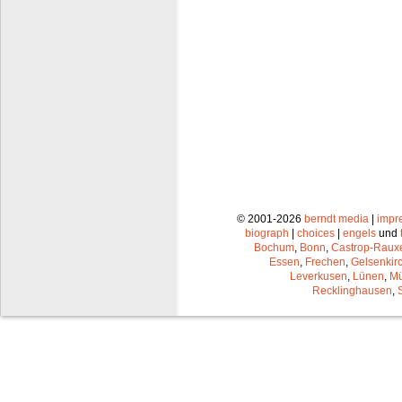
© 2001-2026
berndt media
|
impr
biograph
|
choices
|
engels
und
Bochum
,
Bonn
,
Castrop-Raux
Essen
,
Frechen
,
Gelsenkir
Leverkusen
,
Lünen
,
Mü
Recklinghausen
,