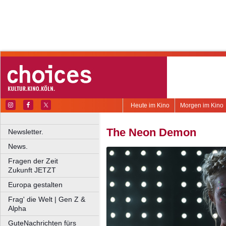
Heute im Kino
Morgen im Kino
The Neon Demon
Newsletter.
News.
Fragen der Zeit
Zukunft JETZT
Europa gestalten
Frag' die Welt | Gen Z &
Alpha
GuteNachrichten fürs