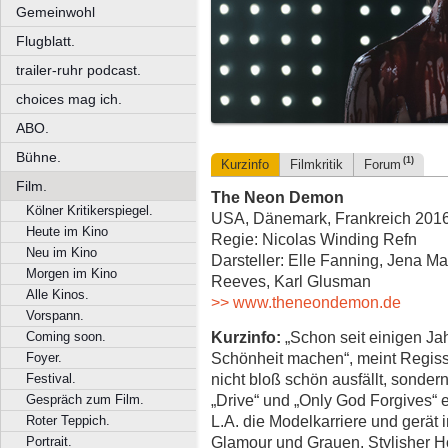
Gemeinwohl
Flugblatt.
trailer-ruhr podcast.
choices mag ich.
ABO.
Bühne.
(1)
Kurzinfo
Filmkritik
Forum
Film.
The Neon Demon
Kölner Kritikerspiegel.
USA, Dänemark, Frankreich 2016,
Heute im Kino
Regie: Nicolas Winding Refn
Neu im Kino
Darsteller: Elle Fanning, Jena M
Morgen im Kino
Reeves, Karl Glusman
Alle Kinos.
>> www.theneondemon.de
Vorspann.
Kurzinfo:
„Schon seit einigen Jah
Coming soon.
Schönheit machen“, meint Regiss
Foyer.
nicht bloß schön ausfällt, sonder
Festival.
„Drive“ und „Only God Forgives“ 
Gespräch zum Film.
L.A. die Modelkarriere und gerät 
Roter Teppich.
Glamour und Grauen. Stylisher 
Portrait.