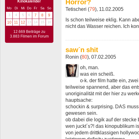
Horror?
Kinokalender
Mo
Di
Mi
Do
Fr
Sa
So
Tetischeri (
79
), 11.02.2005
3
4
5
6
7
8
9
Is schon teilweise eklig. Kann 
10
11
12
13
14
15
16
nicht das Wasser reichen. Ich kon
12.669 Beiträge zu
3.883 Filmen im Forum
saw´n shit
Ronin (
80
), 07.02.2005
oh, man.
was ein scheiß.
o-k. der film hatte ein, zw
teilweise spannend, aber das ents
unoriginalität mit der hier zu we
hauptsache:
schockin & surprising. DAS muss
gewesen sein.
ob dabei die logik auf der stecke
wen juckt´s?! das kinopublikum i
von jedem drittklassigen hollywoo
letzterem definitv zustimme.