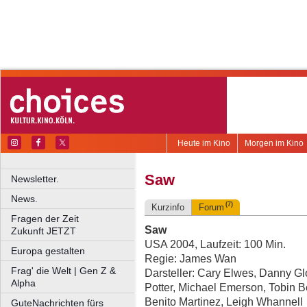
Heute im Kino
Morgen im Kino
Saw
Newsletter.
News.
(7)
Kurzinfo
Forum
Fragen der Zeit
Saw
Zukunft JETZT
USA 2004, Laufzeit: 100 Min.
Europa gestalten
Regie: James Wan
Frag' die Welt | Gen Z &
Darsteller: Cary Elwes, Danny G
Alpha
Potter, Michael Emerson, Tobin 
Benito Martinez, Leigh Whannell
GuteNachrichten fürs