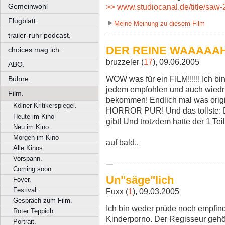
Gemeinwohl
>> www.studiocanal.de/title/saw-
Flugblatt.
Meine Meinung zu diesem Film
trailer-ruhr podcast.
DER REINE WAAAAAHNS
choices mag ich.
bruzzeler (
17
), 09.06.2005
ABO.
WOW was für ein FILM!!!!!! Ich bi
Bühne.
jedem empfohlen und auch wied
Film.
bekommen! Endlich mal was origin
Kölner Kritikerspiegel.
HORROR PUR! Und das tollste: Da
Heute im Kino
gibt! Und trotzdem hatte der 1 Teil
Neu im Kino
Morgen im Kino
auf bald..
Alle Kinos.
Vorspann.
Coming soon.
Un"säge"lich
Foyer.
Festival.
Fuxx (
1
), 09.03.2005
Gespräch zum Film.
Ich bin weder prüde noch empfind
Roter Teppich.
Kinderporno. Der Regisseur gehör
Portrait.