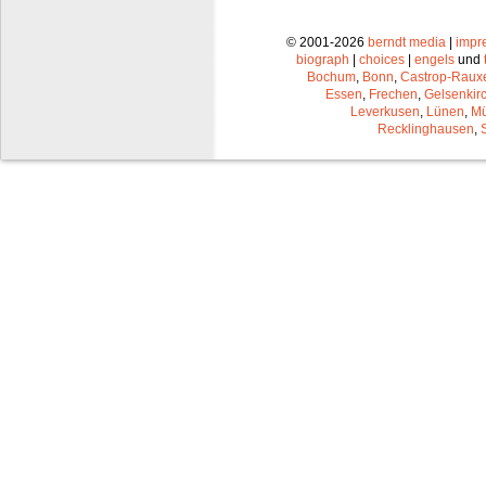
© 2001-2026
berndt media
|
impr
biograph
|
choices
|
engels
und
Bochum
,
Bonn
,
Castrop-Raux
Essen
,
Frechen
,
Gelsenkir
Leverkusen
,
Lünen
,
Mü
Recklinghausen
,