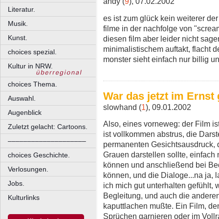
andy (
9
), 07.02.2002
Literatur.
es ist zum glück kein weiterer de
Musik.
filme in der nachfolge von "scream
Kunst.
diesen film aber leider nicht sag
minimalistischem auftakt, flacht de
choices spezial.
monster sieht einfach nur billig u
Kultur in NRW.
choices Thema.
War das jetzt im Ernst
Auswahl.
slowhand (
1
), 09.01.2002
Augenblick
Also, eines vorneweg: der Film is
Zuletzt gelacht: Cartoons.
ist vollkommen abstrus, die Darst
––––––––––––––––––––
permanenten Gesichtsausdruck, 
Grauen darstellen sollte, einfach 
choices Geschichte.
können und anschließend bei Beda
Verlosungen.
können, und die Dialoge...na ja, 
Jobs.
ich mich gut unterhalten gefühlt,
Begleitung, und auch die andere
Kulturlinks
kaputtlachen mußte. Ein Film, de
Sprüchen garnieren oder im Vollr