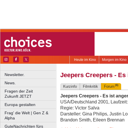
Heute im Kino
Morgen im Kino
Jeepers Creepers - Es 
Newsletter.
News.
(6)
Kurzinfo
Filmkritik
Forum
Fragen der Zeit
Jeepers Creepers - Es ist anger
Zukunft JETZT
USA/Deutschland 2001, Laufzeit:
Europa gestalten
Regie: Victor Salva
Frag' die Welt | Gen Z &
Darsteller: Gina Philips, Justin L
Alpha
Brandon Smith, Eileen Brennan
GuteNachrichten fürs