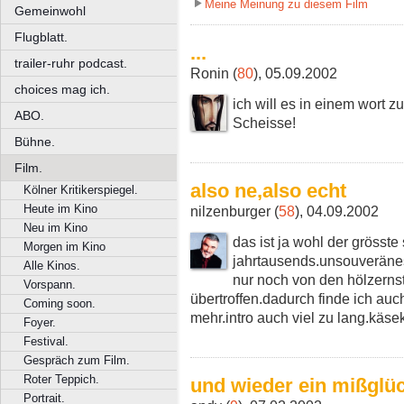
Meine Meinung zu diesem Film
Gemeinwohl
Flugblatt.
...
trailer-ruhr podcast.
Ronin (
80
), 05.09.2002
choices mag ich.
ich will es in einem wort
ABO.
Scheisse!
Bühne.
Film.
also ne,also echt
Kölner Kritikerspiegel.
Heute im Kino
nilzenburger (
58
), 04.09.2002
Neu im Kino
das ist ja wohl der grösste
Morgen im Kino
jahrtausends.unsouveräne
Alle Kinos.
nur noch von den hölzernst
Vorspann.
übertroffen.dadurch finde ich au
Coming soon.
mehr.intro auch viel zu lang.käs
Foyer.
Festival.
Gespräch zum Film.
Roter Teppich.
und wieder ein mißglüc
Portrait.