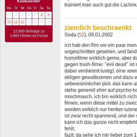
Kinokalender
trainiert man auch gut die Lachmu
Mo
Di
Mi
Do
Fr
Sa
So
3
4
5
6
7
8
9
10
11
12
13
14
15
16
ziemlich beschraenkt
12.669 Beiträge zu
Soda (
52
), 08.01.2002
3.883 Filmen im Forum
ich hab den film vor ein paar m
ungeschnitten gesehen, und fand 
horrorfilme wirklich gerne, aber da
gegen trash-filme: "evil dead" ist 
dabei verdammt lustig). eine ane
ekligen gewaltszenen und dazu ein
ueberesinnlicher plot. das kann 
stehe generell eher auf psycho-ho
mischmasch. ich bin wirklich nicht
filmen, wenn diese mittel zu zweck
werden wirklich nur henker-szen
ist zwar recht spannend, und der 
kann ich das ganze nicht empfeh
fehlt.
fazit: da sehe ich mir lieber zum 