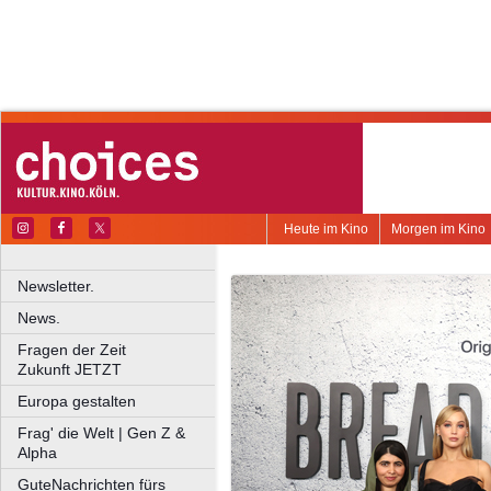
Heute im Kino
Morgen im Kino
Newsletter.
News.
Fragen der Zeit
Zukunft JETZT
Europa gestalten
Frag' die Welt | Gen Z &
Alpha
GuteNachrichten fürs