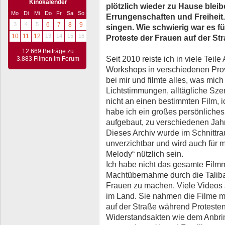
Kinokalender
plötzlich wieder zu Hause bleib
Mo
Di
Mi
Do
Fr
Sa
So
Errungenschaften und Freiheit.
3
4
5
6
7
8
9
singen. Wie schwierig war es fü
10
11
12
13
14
15
16
Proteste der Frauen auf der S
12.669 Beiträge zu
Seit 2010 reiste ich in viele Teil
3.883 Filmen im Forum
Workshops in verschiedenen Pro
bei mir und filmte alles, was mi
Lichtstimmungen, alltägliche Sz
nicht an einen bestimmten Film, i
habe ich ein großes persönliche
aufgebaut, zu verschiedenen Jahr
Dieses Archiv wurde im Schnittr
unverzichtbar und wird auch für 
Melody“ nützlich sein.
Ich habe nicht das gesamte Filmm
Machtübernahme durch die Taliba
Frauen zu machen. Viele Videos
im Land. Sie nahmen die Filme m
auf der Straße während Protesten
Widerstandsakten wie dem Anbring