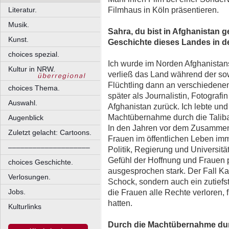
Filmhaus in Köln präsentieren.
Literatur.
Musik.
Sahra, du bist in Afghanistan g
Kunst.
Geschichte dieses Landes in de
choices spezial.
Ich wurde im Norden Afghanistan
Kultur in NRW.
verließ das Land während der sow
Flüchtling dann an verschiedene
choices Thema.
später als Journalistin, Fotograf
Auswahl.
Afghanistan zurück. Ich lebte und 
Machtübernahme durch die Taliba
Augenblick
In den Jahren vor dem Zusammen
Zuletzt gelacht: Cartoons.
Frauen im öffentlichen Leben imm
––––––––––––––––––––
Politik, Regierung und Universitä
Gefühl der Hoffnung und Frauen p
choices Geschichte.
ausgesprochen stark. Der Fall Kab
Verlosungen.
Schock, sondern auch ein zutiefs
Jobs.
die Frauen alle Rechte verloren, 
hatten.
Kulturlinks
Durch die Machtübernahme dur