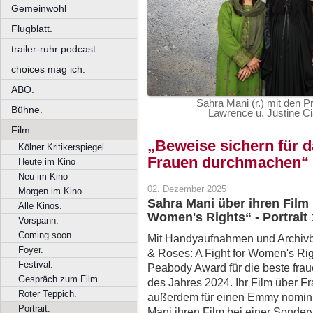
Gemeinwohl
Flugblatt.
trailer-ruhr podcast.
choices mag ich.
ABO.
Sahra Mani (r.) mit den P
Bühne.
Lawrence u. Justine Ci
Film.
„Beweise sichern für 
Kölner Kritikerspiegel.
Frauen durchmachen“
Heute im Kino
Neu im Kino
02. Dezember 2025
Morgen im Kino
Sahra Mani über ihren Film 
Alle Kinos.
Women's Rights“ - Portrait 
Vorspann.
Coming soon.
Mit Handyaufnahmen und Archivbi
Foyer.
& Roses: A Fight for Women's Rig
Festival.
Peabody Award für die beste fr
Gespräch zum Film.
des Jahres 2024. Ihr Film über F
Roter Teppich.
außerdem für einen Emmy nomini
Portrait.
Mani ihren Film bei einer Sond