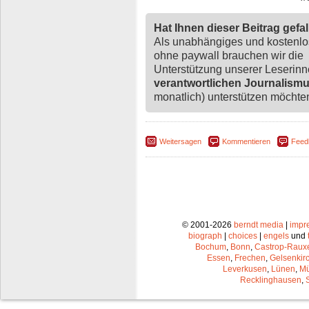
Hat Ihnen dieser Beitrag gefa
Als unabhängiges und kostenl
ohne paywall brauchen wir die
Unterstützung unserer Leserin
verantwortlichen Journalism
monatlich) unterstützen möchten,
Weitersagen
Kommentieren
Feed
© 2001-2026
berndt media
|
impr
biograph
|
choices
|
engels
und
Bochum
,
Bonn
,
Castrop-Raux
Essen
,
Frechen
,
Gelsenkir
Leverkusen
,
Lünen
,
Mü
Recklinghausen
,