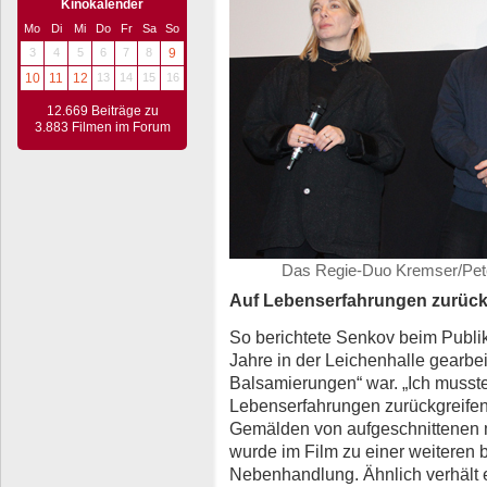
Kinokalender
Mo
Di
Mi
Do
Fr
Sa
So
3
4
5
6
7
8
9
10
11
12
13
14
15
16
12.669 Beiträge zu
3.883 Filmen im Forum
Das Regie-Duo Kremser/Pete
Auf Lebenserfahrungen zurück
So berichtete Senkov beim Publi
Jahre in der Leichenhalle gearbe
Balsamierungen“ war. „Ich musste
Lebenserfahrungen zurückgreifen.“
Gemälden von aufgeschnittenen m
wurde im Film zu einer weiteren b
Nebenhandlung. Ähnlich verhält e