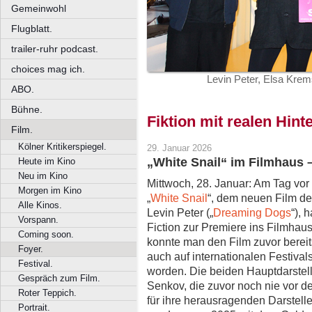
Gemeinwohl
Flugblatt.
trailer-ruhr podcast.
choices mag ich.
Levin Peter, Elsa Kre
ABO.
Bühne.
Fiktion mit realen Hin
Film.
Kölner Kritikerspiegel.
29. Januar 2026
„White Snail“ im Filmhaus 
Heute im Kino
Neu im Kino
Mittwoch, 28. Januar: Am Tag vo
Morgen im Kino
„
White Snail
“, dem neuen Film d
Alle Kinos.
Levin Peter („
Dreaming Dogs
“), 
Vorspann.
Fiction zur Premiere ins Filmhau
Coming soon.
konnte man den Film zuvor bereit
Foyer.
auch auf internationalen Festivals
Festival.
worden. Die beiden Hauptdarstel
Gespräch zum Film.
Senkov, die zuvor noch nie vor 
Roter Teppich.
für ihre herausragenden Darstelle
Portrait.