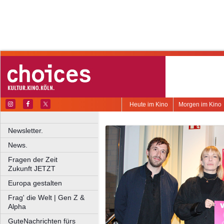
Heute im Kino
Morgen im Kino
Newsletter.
News.
Fragen der Zeit
Zukunft JETZT
Europa gestalten
Frag' die Welt | Gen Z &
Alpha
GuteNachrichten fürs