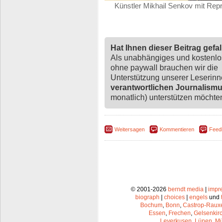
Künstler Mikhail Senkov mit Rep
Hat Ihnen dieser Beitrag gefa
Als unabhängiges und kostenl
ohne paywall brauchen wir die
Unterstützung unserer Leserin
verantwortlichen Journalism
monatlich) unterstützen möchten,
Weitersagen
Kommentieren
Feed
© 2001-2026
berndt media
|
impr
biograph
|
choices
|
engels
und
Bochum
,
Bonn
,
Castrop-Raux
Essen
,
Frechen
,
Gelsenkir
Leverkusen
,
Lünen
,
Mü