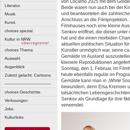
von Locarno 2025 mit dem Golde
Literatur.
Beide waren nun auch bei der Kin
und beantworteten die zahlreich
Musik.
Anschluss an die Filmprojektion.
Kunst.
Filmhauses noch eine kleine Aus
choices spezial.
Senkov eröffnet, die dieser unte
hat und die einen morbiden Charm
Kultur in NRW.
aktuellen politischen Situation 
Künstler unmöglich war, seine ca
choices Thema.
Gemälde im Ausland auszustellen
Auswahl.
kleinere Reproduktionen angefert
Augenblick
Sonntag, den 1. Februar, im Fil
heute ebenfalls regulär im Progra
Zuletzt gelacht: Cartoons.
Gemälde kann man in „White Snai
––––––––––––––––––––
bewundern, denn Elsa Kremser u
choices Geschichte.
tatsächlichen Lebensgeschichten
Senkov als Grundlage für ihre fik
Verlosungen.
verwendet.
Jobs.
Kulturlinks