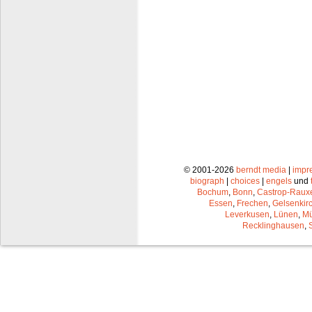
© 2001-2026
berndt media
|
impr
biograph
|
choices
|
engels
und
Bochum
,
Bonn
,
Castrop-Raux
Essen
,
Frechen
,
Gelsenkir
Leverkusen
,
Lünen
,
Mü
Recklinghausen
,