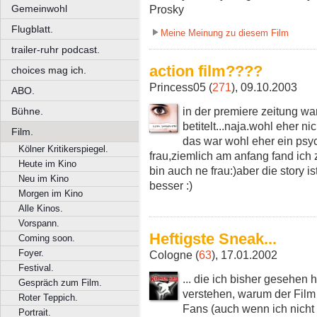
Gemeinwohl
Prosky
Flugblatt.
Meine Meinung zu diesem Film
trailer-ruhr podcast.
action film????
choices mag ich.
Princess05 (
271
), 09.10.2003
ABO.
in der premiere zeitung war 
Bühne.
betitelt...naja.wohl eher ni
Film.
das war wohl eher ein psych
Kölner Kritikerspiegel.
frau,ziemlich am anfang fand ich z
Heute im Kino
bin auch ne frau:)aber die story is
Neu im Kino
besser :)
Morgen im Kino
Alle Kinos.
Vorspann.
Heftigste Sneak...
Coming soon.
Foyer.
Cologne (
63
), 17.01.2002
Festival.
... die ich bisher gesehen 
Gespräch zum Film.
verstehen, warum der Film 
Roter Teppich.
Fans (auch wenn ich nicht 
Portrait.