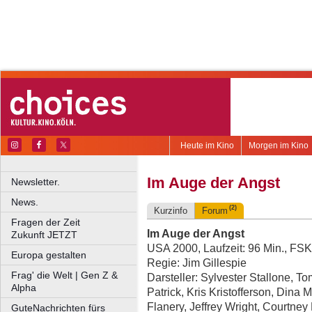
Heute im Kino
Morgen im Kino
Im Auge der Angst
Newsletter.
News.
(2)
Kurzinfo
Forum
Fragen der Zeit
Im Auge der Angst
Zukunft JETZT
USA 2000, Laufzeit: 96 Min., FSK
Europa gestalten
Regie: Jim Gillespie
Frag' die Welt | Gen Z &
Darsteller: Sylvester Stallone, T
Alpha
Patrick, Kris Kristofferson, Dina 
Flanery, Jeffrey Wright, Courtne
GuteNachrichten fürs