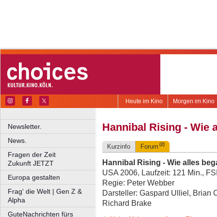
Heute im Kino
Morgen im Kino
Hannibal Rising - Wie 
Newsletter.
News.
(2)
Kurzinfo
Forum
Fragen der Zeit
Hannibal Rising - Wie alles be
Zukunft JETZT
USA 2006, Laufzeit: 121 Min., F
Europa gestalten
Regie: Peter Webber
Frag' die Welt | Gen Z &
Darsteller: Gaspard Ulliel, Brian
Alpha
Richard Brake
GuteNachrichten fürs