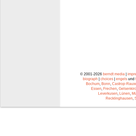
© 2001-2026
berndt media
|
impr
biograph
|
choices
|
engels
und
Bochum
,
Bonn
,
Castrop-Raux
Essen
,
Frechen
,
Gelsenkir
Leverkusen
,
Lünen
,
Mü
Recklinghausen
,