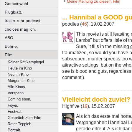
Meine Meinung zu diesem Film
Gemeinwohl
Flugblatt.
... Hannibal a GOOD g
trailer-ruhr podcast.
poodles (
46
), 19.02.2007
choices mag ich.
This movie is still feasting
ABO.
Lambs" but offers little of 
Sure, it fills in the missi
Bühne.
traumatized, so would you have bee
Film.
subsequent murder spree is too wa
Kölner Kritikerspiegel.
attractive settings, but on the whole
Heute im Kino
see is blood and guts, regardless o
Neu im Kino
comment.)
Morgen im Kino
Alle Kinos.
Vorspann.
Vielleicht doch zuviel?
Coming soon.
Foyer.
Highfive (
19
), 15.02.2007
Festival.
Als ich das erste mal hörte
Gespräch zum Film.
Vergangenheit Hannibal Lec
Roter Teppich.
gerade erfreut. Als ich da
Portrait.