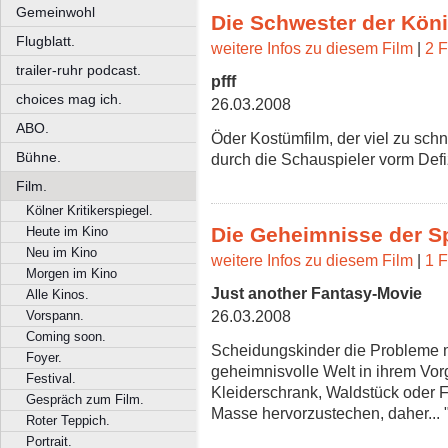
Gemeinwohl
Die Schwester der Köni
Flugblatt.
weitere Infos zu diesem Film
|
2 F
trailer-ruhr podcast.
pfff
choices mag ich.
26.03.2008
ABO.
Öder Kostümfilm, der viel zu schne
Bühne.
durch die Schauspieler vorm Defizi
Film.
Kölner Kritikerspiegel.
Die Geheimnisse der S
Heute im Kino
Neu im Kino
weitere Infos zu diesem Film
|
1 F
Morgen im Kino
Just another Fantasy-Movie
Alle Kinos.
26.03.2008
Vorspann.
Coming soon.
Scheidungskinder die Probleme mi
Foyer.
geheimnisvolle Welt in ihrem Vor
Festival.
Kleiderschrank, Waldstück oder F
Gespräch zum Film.
Masse hervorzustechen, daher... "n
Roter Teppich.
Portrait.