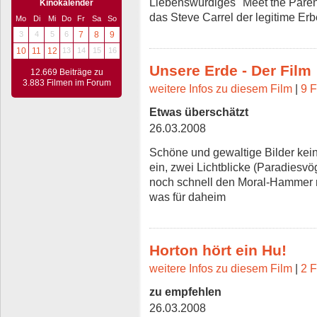
Liebenswürdiges "Meet the Paren
Kinokalender
das Steve Carrel der legitime Erbe
Mo
Di
Mi
Do
Fr
Sa
So
3
4
5
6
7
8
9
10
11
12
13
14
15
16
Unsere Erde - Der Film
12.669 Beiträge zu
3.883 Filmen im Forum
weitere Infos zu diesem Film
|
9 F
Etwas überschätzt
26.03.2008
Schöne und gewaltige Bilder kei
ein, zwei Lichtblicke (Paradiesvö
noch schnell den Moral-Hammer 
was für daheim
Horton hört ein Hu!
weitere Infos zu diesem Film
|
2 F
zu empfehlen
26.03.2008