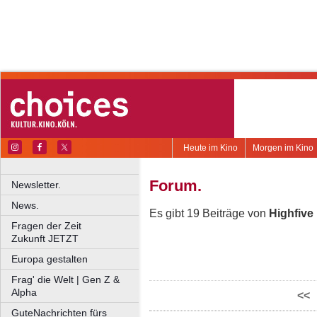
Heute im Kino
Morgen im Kino
Forum.
Newsletter.
News.
Es gibt 19 Beiträge von
Highfive
Fragen der Zeit
Zukunft JETZT
Europa gestalten
Frag' die Welt | Gen Z &
Alpha
<<
GuteNachrichten fürs