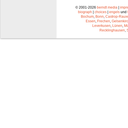
© 2001-2026
berndt media
|
impr
biograph
|
choices
|
engels
und
Bochum
,
Bonn
,
Castrop-Raux
Essen
,
Frechen
,
Gelsenkir
Leverkusen
,
Lünen
,
Mü
Recklinghausen
,