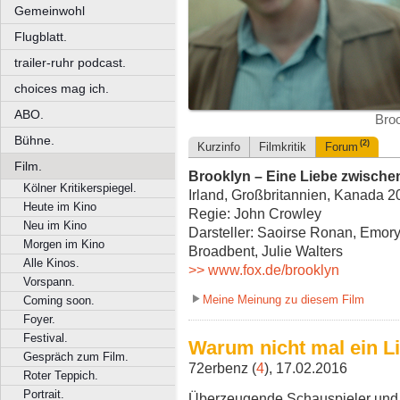
Gemeinwohl
Flugblatt.
trailer-ruhr podcast.
choices mag ich.
ABO.
Broo
Bühne.
(2)
Kurzinfo
Filmkritik
Forum
Film.
Brooklyn – Eine Liebe zwische
Kölner Kritikerspiegel.
Irland, Großbritannien, Kanada 20
Heute im Kino
Regie: John Crowley
Neu im Kino
Darsteller: Saoirse Ronan, Emor
Morgen im Kino
Broadbent, Julie Walters
Alle Kinos.
>> www.fox.de/brooklyn
Vorspann.
Meine Meinung zu diesem Film
Coming soon.
Foyer.
Festival.
Warum nicht mal ein L
Gespräch zum Film.
72erbenz (
4
), 17.02.2016
Roter Teppich.
Portrait.
Überzeugende Schauspieler und 