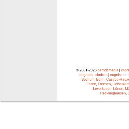
© 2001-2026
berndt media
|
impr
biograph
|
choices
|
engels
und
Bochum
,
Bonn
,
Castrop-Raux
Essen
,
Frechen
,
Gelsenkir
Leverkusen
,
Lünen
,
Mü
Recklinghausen
,