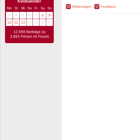
Kinokalender
Weitersagen
Feedback
Mo
Di
Mi
Do
Fr
Sa
So
3
4
5
6
7
8
9
10
11
12
13
14
15
16
12.669 Beiträge zu
3.883 Filmen im Forum