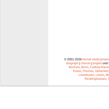
© 2001-2026
berndt media
|
impr
biograph
|
choices
|
engels
und
Bochum
,
Bonn
,
Castrop-Raux
Essen
,
Frechen
,
Gelsenkir
Leverkusen
,
Lünen
,
Mü
Recklinghausen
,