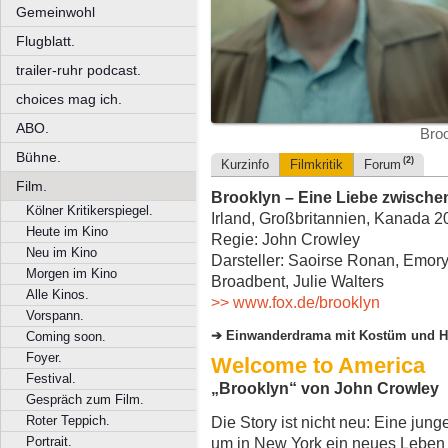
Gemeinwohl
Flugblatt.
trailer-ruhr podcast.
choices mag ich.
ABO.
Broo
Bühne.
(2)
Kurzinfo
Filmkritik
Forum
Film.
Brooklyn – Eine Liebe zwische
Kölner Kritikerspiegel.
Irland, Großbritannien, Kanada 20
Heute im Kino
Regie: John Crowley
Neu im Kino
Darsteller: Saoirse Ronan, Emor
Morgen im Kino
Broadbent, Julie Walters
Alle Kinos.
>> www.fox.de/brooklyn
Vorspann.
Einwanderdrama mit Kostüm und H
Coming soon.
Foyer.
Welcome to America
Festival.
„
Brooklyn
“ von John Crowley
Gespräch zum Film.
Roter Teppich.
Die Story ist nicht neu: Eine jung
Portrait.
um in New York ein neues Leben 