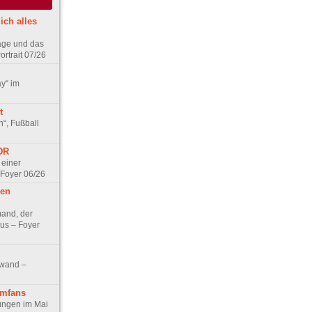
ich alles
age und das
rtrait 07/26
ay“ im
t
n“, Fußball
DDR
 einer
 Foyer 06/26
hen
and, der
us – Foyer
nwand –
lmfans
hungen im Mai