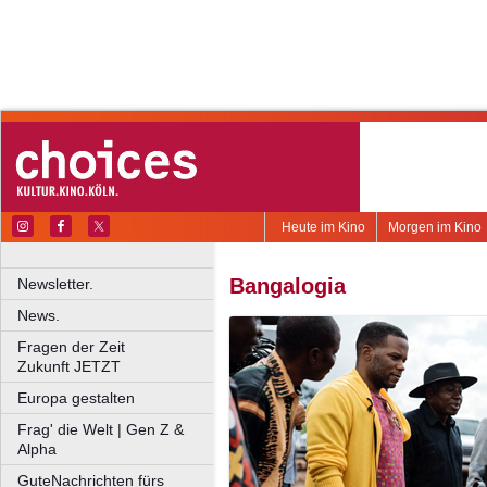
Heute im Kino
Morgen im Kino
Bangalogia
Newsletter.
News.
Fragen der Zeit
Zukunft JETZT
Europa gestalten
Frag' die Welt | Gen Z &
Alpha
GuteNachrichten fürs