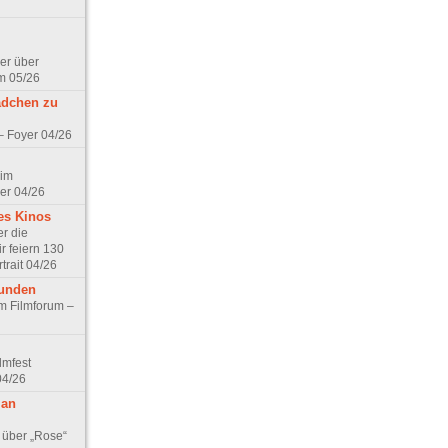
er über
m 05/26
ädchen zu
 – Foyer 04/26
 im
er 04/26
es Kinos
r die
r feiern 130
trait 04/26
eunden
im Filmforum –
lmfest
04/26
 an
 über „Rose“