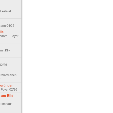
Festival
spann 04/26
lie
nedom – Foyer
mit KI –
02/26
elativierten
6
ergründen
– Foyer 02/26
t am Bild
 Filmhaus