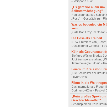
– Vorspann 05/26
„Es geht vor allem um
Selbstermächtigung“
Regisseur Markus Schleinz
„Rose“ – Gespräch zum Fil
Was es bedeutet, ein M
sein
„Girls Don’t Cry“ im Odeon
Die Hose als Freiheit
NRW-Premiere von „Rose“
Düsseldorfer Cinema – Foy
Köln als Geburtsstadt d
Stefanie Wüster-Bludau übe
Jubiläumsveranstaltung „Wi
Jahre bewegte Bilder“ – Por
Feiern im Kreis von Fr
„Die Schwester der Braut“ 
Foyer 04/26
Filme in die Welt tragen
Das Internationale Frauenfi
Dortmund+Köln – Festival 
„Kein großes Spektrum
Geschlechtsvielfalt“
Schauspielerin Caro Braun