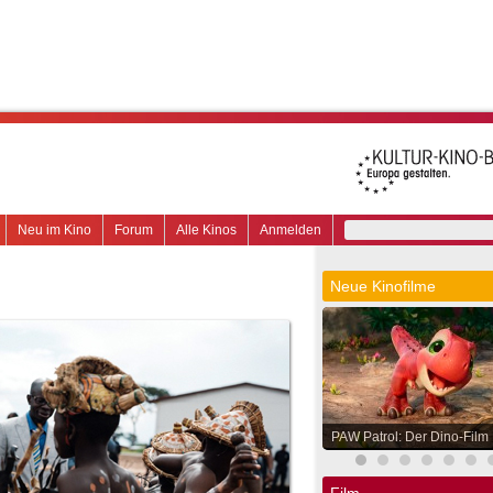
Neu im Kino
Forum
Alle Kinos
Anmelden
Neue Kinofilme
PAW Patrol: Der Dino-Film
Film.