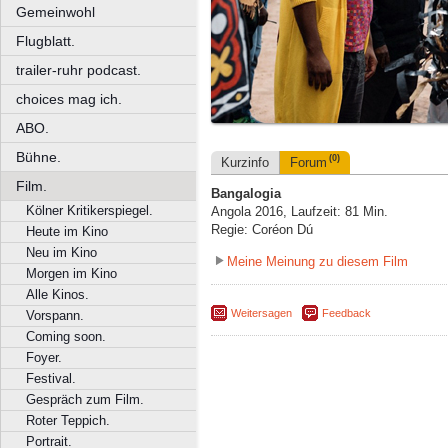
Gemeinwohl
Flugblatt.
trailer-ruhr podcast.
choices mag ich.
ABO.
Bühne.
(0)
Kurzinfo
Forum
Film.
Bangalogia
Kölner Kritikerspiegel.
Angola 2016, Laufzeit: 81 Min.
Regie: Coréon Dú
Heute im Kino
Neu im Kino
Meine Meinung zu diesem Film
Morgen im Kino
Alle Kinos.
Weitersagen
Feedback
Vorspann.
Coming soon.
Foyer.
Festival.
Gespräch zum Film.
Roter Teppich.
Portrait.