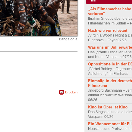
„Als Filmemacher habe 
verloren“
Ibrahim Snoopy über die L
Filmemachen im Sudan – Po
Nach wie vor relevant
„Virginia Woolf’s Night & D
Bangalogia
Cinenova – Foyer 07/26
Was uns im Juli erwarte
Das „größte Fest aller Zeite
und Kino – Vorspann 07/26
Oppositionelle in der 
„Bärbel Bohley – Tagebuch
Auflehnung“ im Filmhaus –
Einmalig in der deutsc
Filmszene
„Ingeborg Bachmann – Jem
Drucken
einmal ich war“ im Weissha
06/26
Kino ist Oper ist Kino
Das Singspiel und die Lei
Vorspann 06/26
Ein Wonnemonat für Fi
Neustarts und Preisverlei