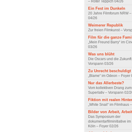
– Roter Teppich 04/26
Ein Fest im Dunkeln
20 Jahre Filmforum NRW – 
04/26
Weimerer Republik
Zur freien Filmkunst – Vor
Film für die ganze Fami
„Mein Freund Barry“ im Ci
03/26
Was uns blüht
Die Oscars und die Zukunft 
Vorspann 03/26
Zu Unrecht beschuldigt
„Blame“ im Odeon – Foyer 
Nur das Allerbeste?
Vom kollektiven Drang zum r
Superlativ – Vorspann 02/2
Fiktion mit realen Hint
„White Snail“ im Filmhaus 
Bilder von Arbeit, Arbei
Das Symposium der
dokumentarfilminitiative im
Köln – Foyer 02/26