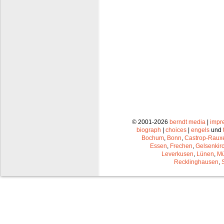
© 2001-2026
berndt media
|
impr
biograph
|
choices
|
engels
und
Bochum
,
Bonn
,
Castrop-Raux
Essen
,
Frechen
,
Gelsenkir
Leverkusen
,
Lünen
,
Mü
Recklinghausen
,