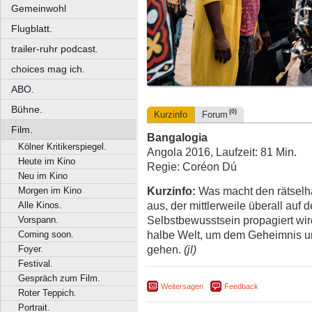
Gemeinwohl
Flugblatt.
trailer-ruhr podcast.
choices mag ich.
ABO.
Bühne.
(0)
Kurzinfo
Forum
Film.
Bangalogia
Kölner Kritikerspiegel.
Angola 2016, Laufzeit: 81 Min.
Heute im Kino
Regie: Coréon Dú
Neu im Kino
Kurzinfo:
Was macht den rätselha
Morgen im Kino
aus, der mittlerweile überall auf d
Alle Kinos.
Selbstbewusstsein propagiert wir
Vorspann.
halbe Welt, um dem Geheimnis u
Coming soon.
gehen.
(jl)
Foyer.
Festival.
Gespräch zum Film.
Weitersagen
Feedback
Roter Teppich.
Portrait.