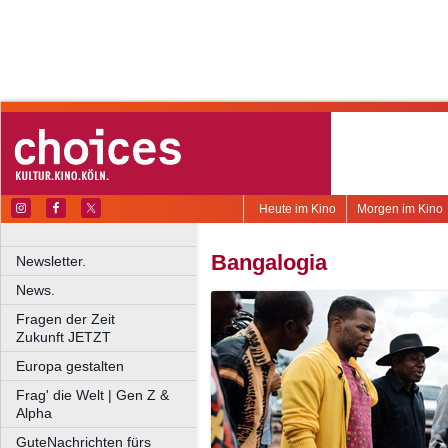
Heute im Kino
Morgen im Kino
Bangalogia
Newsletter.
News.
Fragen der Zeit
Zukunft JETZT
Europa gestalten
Frag' die Welt | Gen Z &
Alpha
GuteNachrichten fürs