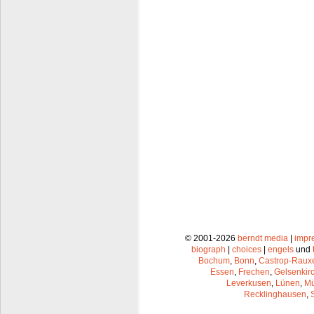
© 2001-2026
berndt media
|
impr
biograph
|
choices
|
engels
und
Bochum
,
Bonn
,
Castrop-Raux
Essen
,
Frechen
,
Gelsenkir
Leverkusen
,
Lünen
,
Mü
Recklinghausen
,