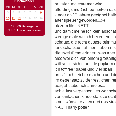
Kinokalender
brutaler und extremer wird.
Mo
Di
Mi
Do
Fr
Sa
So
allerdings muß ich bemerken das 
3
4
5
6
7
8
9
kinder ab 12 jahren geeignet halte
10
11
12
13
14
15
16
alter spießer geworden....;-)
ok zum film: NETT!
12.669 Beiträge zu
3.883 Filmen im Forum
und damit meine ich kein abschät
wenige male wo ich bei einem harry
schaute. die recht düstere stimm
landschaftsaufnahmen haben mich 
die zwei türme erinnert, was aber 
also wer sich von einem großart
will sollte sich eine tüte popkorn
ich toffifee* dabei)und viel spaß..
bros."noch reicher machen und de
im gegensatz zu der restlichen re
ausgeht..aber ich ahne es...
achja fast vergessen...es war sch
von einfachen kinderstars zu ec
sind...wünsche allen drei das sie
NACH harry potter