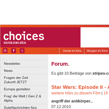
Heute im Kino
Morgen im Kino
Forum.
Newsletter.
News.
Es gibt 10 Beiträge von
stripes-
Fragen der Zeit
Zukunft JETZT
Star Wars: Episode II - 
Europa gestalten
weitere Infos zu diesem Film
|
19 
Frag' die Welt | Gen Z &
Alpha
angriff der antikörper...
07.12.2010
GuteNachrichten fürs