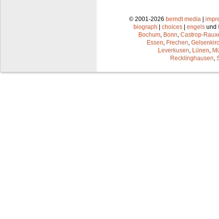
© 2001-2026
berndt media
|
impr
biograph
|
choices
|
engels
und
Bochum
,
Bonn
,
Castrop-Raux
Essen
,
Frechen
,
Gelsenkir
Leverkusen
,
Lünen
,
Mü
Recklinghausen
,