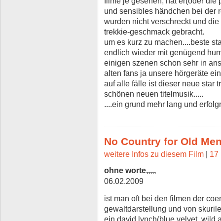
filme je gesehen, hat er(oder die
und sensibles händchen bei der re
wurden nicht verschreckt und di
trekkie-geschmack gebracht.
um es kurz zu machen....beste sta
endlich wieder mit genügend hum
einigen szenen schon sehr in a
alten fans ja unsere hörgeräte ei
auf alle fälle ist dieser neue star
schönen neuen titelmusik.....
....ein grund mehr lang und erfolgr
No Country for Old Me
weitere Infos zu diesem Film
|
17 
ohne worte,,,,,
06.02.2009
ist man oft bei den filmen der coen
gewaltdarstellung und von skurilen
ein david lynch(blue velvet, wild 