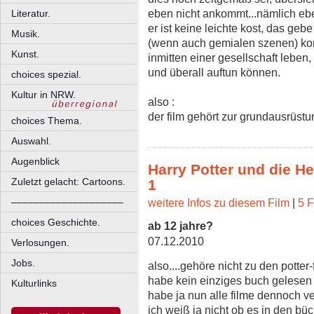
eben nicht ankommt...nämlich ebe
Literatur.
er ist keine leichte kost, das geb
Musik.
(wenn auch gemialen szenen) kom
Kunst.
inmitten einer gesellschaft leben,
und überall auftun können.
choices spezial.
Kultur in NRW.
also :
der film gehört zur grundausrüstu
choices Thema.
Auswahl.
Augenblick
Harry Potter und die He
Zuletzt gelacht: Cartoons.
1
weitere Infos zu diesem Film
|
5 F
––––––––––––––––––––
choices Geschichte.
ab 12 jahre?
07.12.2010
Verlosungen.
Jobs.
also....gehöre nicht zu den potter-
habe kein einziges buch gelesen 
Kulturlinks
habe ja nun alle filme dennoch ver
ich weiß ja nicht ob es in den b