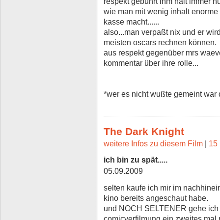
respekt gebührt ihm halt immer nu
wie man mit wenig inhalt enorme
kasse macht......
also...man verpaßt nix und er wir
meisten oscars rechnen können.
aus respekt gegenüber mrs waever
kommentar über ihre rolle...
*wer es nicht wußte gemeint war
The Dark Knight
weitere Infos zu diesem Film
|
15 
ich bin zu spät.....
05.09.2009
selten kaufe ich mir im nachhinei
kino bereits angeschaut habe.
und NOCH SELTENER gehe ich a
comicverfilmung ein zweites mal r