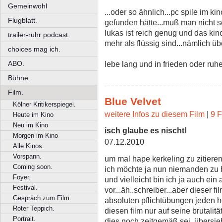
Gemeinwohl
...oder so ähnlich...pc spile im ki
Flugblatt.
gefunden hätte...muß man nicht s
lukas ist reich genug und das kino
trailer-ruhr podcast.
mehr als flüssig sind...nämlich übe
choices mag ich.
ABO.
lebe lang und in frieden oder ruhe.
Bühne.
Film.
Blue Velvet
Kölner Kritikerspiegel.
weitere Infos zu diesem Film
|
9 F
Heute im Kino
Neu im Kino
isch glaube es nischt!
Morgen im Kino
07.12.2010
Alle Kinos.
Vorspann.
um mal hape kerkeling zu zitieren
Coming soon.
ich möchte ja nun niemanden zu hi
Foyer.
und vielleicht bin ich ja auch ein
Festival.
vor...äh..schreiber...aber dieser f
Gespräch zum Film.
absoluten pflichtübungen jeden 
Roter Teppich.
diesen film nur auf seine brutalit
Portrait.
dies noch zeitgemäß sei, übersi