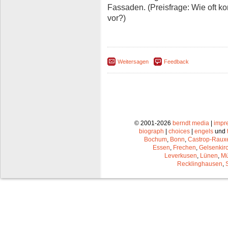
Fassaden. (Preisfrage: Wie oft k
vor?)
Weitersagen
Feedback
© 2001-2026
berndt media
|
impr
biograph
|
choices
|
engels
und
Bochum
,
Bonn
,
Castrop-Raux
Essen
,
Frechen
,
Gelsenkir
Leverkusen
,
Lünen
,
Mü
Recklinghausen
,