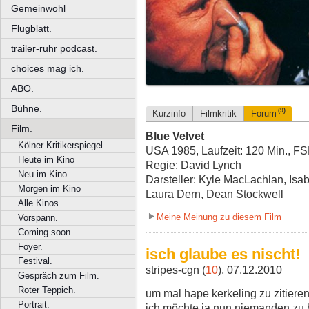
Gemeinwohl
Flugblatt.
trailer-ruhr podcast.
choices mag ich.
ABO.
Bühne.
(9)
Kurzinfo
Filmkritik
Forum
Film.
Blue Velvet
Kölner Kritikerspiegel.
USA 1985, Laufzeit: 120 Min., F
Heute im Kino
Regie: David Lynch
Neu im Kino
Darsteller: Kyle MacLachlan, Isab
Morgen im Kino
Laura Dern, Dean Stockwell
Alle Kinos.
Meine Meinung zu diesem Film
Vorspann.
Coming soon.
Foyer.
isch glaube es nischt!
Festival.
stripes-cgn (
10
), 07.12.2010
Gespräch zum Film.
Roter Teppich.
um mal hape kerkeling zu zitieren
Portrait.
ich möchte ja nun niemanden zu hi