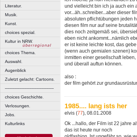
und vielleicht bin ich ja auch ein
Literatur.
vor...äh..schreiber...aber dieser f
Musik.
absoluten pflichtübungen jeden 
Kunst.
diesen film nur auf seine brutalit
dies noch zeitgemäß sei, übersi
choices spezial.
eben nicht ankommt...nämlich ebe
Kultur in NRW.
er ist keine leichte kost, das geb
(wenn auch gemialen szenen) kom
choices Thema.
inmitten einer gesellschaft leben,
Auswahl.
und überall auftun können.
Augenblick
also :
Zuletzt gelacht: Cartoons.
der film gehört zur grundausrüstu
––––––––––––––––––––
choices Geschichte.
1985.... lang ists her
Verlosungen.
elvis (
77
), 08.01.2008
Jobs.
Ok ...hallo, der Film ist 22 jahre 
Kulturlinks
das ist heute nur noch
oldfashion. Ist ungefähr so, wie 