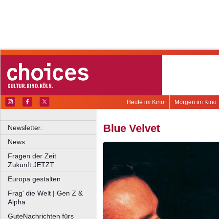
Heute im Kino
Morgen im Kino
Blue Velvet
Newsletter.
News.
Fragen der Zeit
Zukunft JETZT
Europa gestalten
Frag' die Welt | Gen Z &
Alpha
GuteNachrichten fürs