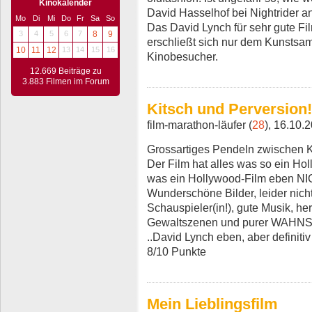
Kinokalender
David Hasselhof bei Nightrider 
Mo
Di
Mi
Do
Fr
Sa
So
Das David Lynch für sehr gute Film
3
4
5
6
7
8
9
erschließt sich nur dem Kunstsa
10
11
12
13
14
15
16
Kinobesucher.
12.669 Beiträge zu
3.883 Filmen im Forum
Kitsch und Perversion!
film-marathon-läufer (
28
), 16.10.
Grossartiges Pendeln zwischen K
Der Film hat alles was so ein Hol
was ein Hollywood-Film eben NI
Wunderschöne Bilder, leider nic
Schauspieler(in!), gute Musik, her
Gewaltszenen und purer WAHNS
..David Lynch eben, aber definitiv
8/10 Punkte
Mein Lieblingsfilm