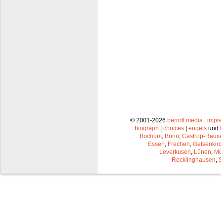
© 2001-2026
berndt media
|
impr
biograph
|
choices
|
engels
und
Bochum
,
Bonn
,
Castrop-Raux
Essen
,
Frechen
,
Gelsenkir
Leverkusen
,
Lünen
,
Mü
Recklinghausen
,