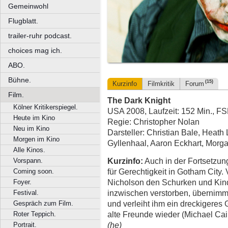
Gemeinwohl
Flugblatt.
trailer-ruhr podcast.
choices mag ich.
ABO.
Bühne.
(15)
Kurzinfo
Filmkritik
Forum
Film.
The Dark Knight
Kölner Kritikerspiegel.
USA 2008, Laufzeit: 152 Min., F
Heute im Kino
Regie: Christopher Nolan
Neu im Kino
Darsteller: Christian Bale, Heat
Morgen im Kino
Gyllenhaal, Aaron Eckhart, Morg
Alle Kinos.
Kurzinfo:
Auch in der Fortsetzun
Vorspann.
für Gerechtigkeit in Gotham City
Coming soon.
Nicholson den Schurken und Kind
Foyer.
inzwischen verstorben, übernimmt 
Festival.
und verleiht ihm ein dreckigeres 
Gespräch zum Film.
alte Freunde wieder (Michael Ca
Roter Teppich.
(he)
Portrait.