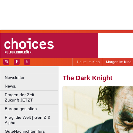
Heute im Kino
Morgen im Kino
The Dark Knight
Newsletter.
News.
Fragen der Zeit
Zukunft JETZT
Europa gestalten
Frag' die Welt | Gen Z &
Alpha
GuteNachrichten fürs