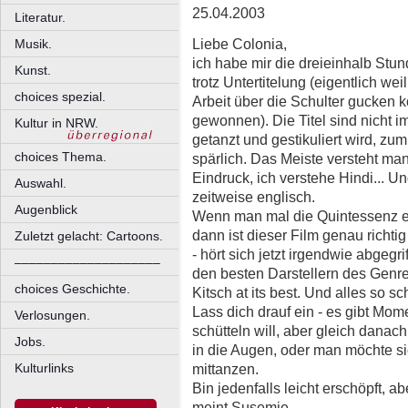
25.04.2003
Literatur.
Liebe Colonia,
Musik.
ich habe mir die dreieinhalb Stu
Kunst.
trotz Untertitelung (eigentlich weil
choices spezial.
Arbeit über die Schulter gucken 
gewonnen). Die Titel sind nicht i
Kultur in NRW.
getanzt und gestikuliert wird, zu
choices Thema.
spärlich. Das Meiste versteht ma
Eindruck, ich verstehe Hindi... Un
Auswahl.
zeitweise englisch.
Augenblick
Wenn man mal die Quintessenz e
dann ist dieser Film genau richti
Zuletzt gelacht: Cartoons.
- hört sich jetzt irgendwie abgegr
––––––––––––––––––––
den besten Darstellern des Genres
choices Geschichte.
Kitsch at its best. Und alles so sc
Lass dich drauf ein - es gibt Mo
Verlosungen.
schütteln will, aber gleich danac
Jobs.
in die Augen, oder man möchte si
mittanzen.
Kulturlinks
Bin jedenfalls leicht erschöpft, a
meint Susemie