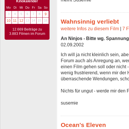
Kinokalender
Mo
Di
Mi
Do
Fr
Sa
So
3
4
5
6
7
8
9
Wahnsinnig verliebt
10
11
12
13
14
15
16
weitere Infos zu diesem Film
|
7 F
12.669 Beiträge zu
3.883 Filmen im Forum
An Ninjos - Bitte wg. Spannun
02.09.2002
Ich will ja nicht kleinlich sein, 
Forum auch als Anregung an, wenn
einen Film gehen soll oder nicht -
wenig frustrierend, wenn mir der
überraschende Wendungen, schon a
Nichts für ungut - werde mir den
susemie
Ocean's Eleven