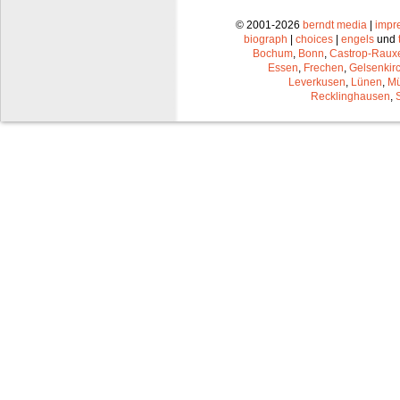
© 2001-2026
berndt media
|
impr
biograph
|
choices
|
engels
und
Bochum
,
Bonn
,
Castrop-Raux
Essen
,
Frechen
,
Gelsenkir
Leverkusen
,
Lünen
,
Mü
Recklinghausen
,