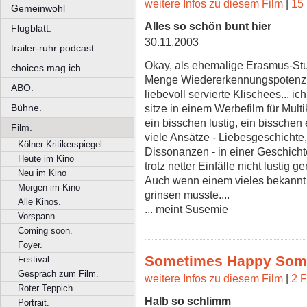
weitere Infos zu diesem Film
|
15 
Gemeinwohl
Alles so schön bunt hier
Flugblatt.
30.11.2003
trailer-ruhr podcast.
Okay, als ehemalige Erasmus-Stu
choices mag ich.
Menge Wiedererkennungspotenzia
ABO.
liebevoll servierte Klischees... i
sitze in einem Werbefilm für Mult
Bühne.
ein bisschen lustig, ein bisschen
Film.
viele Ansätze - Liebesgeschichte,
Kölner Kritikerspiegel.
Dissonanzen - in einer Geschicht
Heute im Kino
trotz netter Einfälle nicht lustig g
Neu im Kino
Auch wenn einem vieles bekann
Morgen im Kino
grinsen musste....
Alle Kinos.
... meint Susemie
Vorspann.
Coming soon.
Foyer.
Sometimes Happy Som
Festival.
Gespräch zum Film.
weitere Infos zu diesem Film
|
2 F
Roter Teppich.
Halb so schlimm
Portrait.